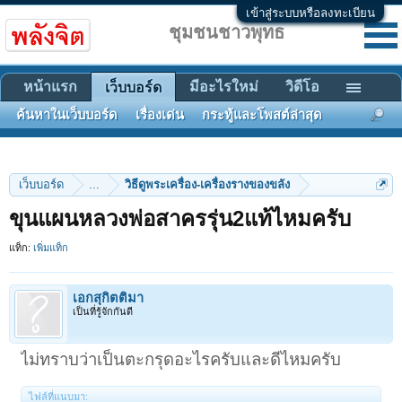
เข้าสู่ระบบหรือลงทะเบียน
ชุมชนชาวพุทธ
หน้าแรก
มีอะไรใหม่
วิดีโอ
เว็บบอร์ด
ค้นหาในเว็บบอร์ด
เรื่องเด่น
กระทู้และโพสต์ล่าสุด
เว็บบอร์ด
...
วิธีดูพระเครื่อง-เครื่องรางของขลัง
ขุนแผนหลวงพ่อสาครรุ่น2แท้ไหมครับ
แท็ก:
เพิ่มแท็ก
เอกสุกิตติมา
เป็นที่รู้จักกันดี
ไม่ทราบว่าเป็นตะกรุดอะไรครับและดีไหมครับ
ไฟล์ที่แนบมา: