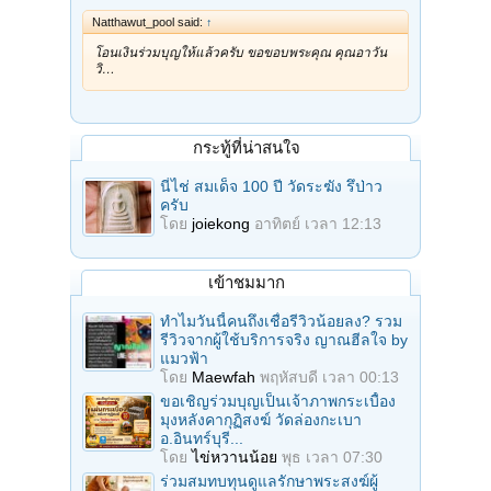
Natthawut_pool said:
↑
โอนเงินร่วมบุญให้แล้วครับ ขอขอบพระคุณ คุณอาวัน
วิ…
กระทู้ที่น่าสนใจ
นี่ไช่ สมเด็จ 100 ปี วัดระฆัง รึป่าว
ครับ
โดย
joiekong
อาทิตย์ เวลา 12:13
เข้าชมมาก
ทำไมวันนี้คนถึงเชื่อรีวิวน้อยลง? รวม
รีวิวจากผู้ใช้บริการจริง ญาณฮีลใจ by
แมวฟ้า
โดย
Maewfah
พฤหัสบดี เวลา 00:13
ขอเชิญร่วมบุญเป็นเจ้าภาพกระเบื้อง
มุงหลังคากุฏิสงฆ์ วัดล่องกะเบา
อ.อินทร์บุรี...
โดย
ไข่หวานน้อย
พุธ เวลา 07:30
ร่วมสมทบทุนดูแลรักษาพระสงฆ์ผู้