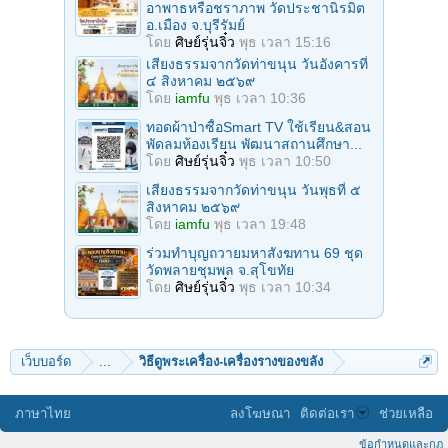
อาพาธหรือชราภาพ วัดประชานิรมิต
อ.เมือง จ.บุรีรัมย์
โดย
ศิษย์รุ่นจิ๋ว
พุธ เวลา 15:16
เสียงธรรมจากวัดท่าขนุน วันอังคารที่
๔ สิงหาคม ๒๕๖๙
โดย
iamfu
พุธ เวลา 10:36
ทอดผ้าป่าซื้อSmart TV ใช้เรียน&สอน
พัดลมห้องเรียน พัฒนาสถานศึกษา...
โดย
ศิษย์รุ่นจิ๋ว
พุธ เวลา 10:50
เสียงธรรมจากวัดท่าขนุน วันพุธที่ ๕
สิงหาคม ๒๕๖๙
โดย
iamfu
พุธ เวลา 19:48
ร่วมทําบุญถวายมหาสังฆทาน 69 ชุด
วัดพลายชุมพล จ.สุโขทัย
โดย
ศิษย์รุ่นจิ๋ว
พุธ เวลา 10:34
เว็บบอร์ด
...
วิธีดูพระเครื่อง-เครื่องรางของขลัง
ภาษาไทย
ลงโฆษณา
ติดต่อเรา
ช่วยเหลือ
ข้อกำหนดและกฎ