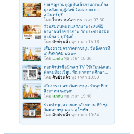
ขอเชิญร่วมบุญเป็นเจ้าภาพกระเบื้อง
มุงหลังคากุฏิสงฆ์ วัดล่องกะเบา
อ.อินทร์บุรี...
โดย
ไข่หวานน้อย
พุธ เวลา 07:30
ร่วมสมทบทุนดูแลรักษาพระสงฆ์ผู้
อาพาธหรือชราภาพ วัดประชานิรมิต
อ.เมือง จ.บุรีรัมย์
โดย
ศิษย์รุ่นจิ๋ว
พุธ เวลา 15:16
เสียงธรรมจากวัดท่าขนุน วันอังคารที่
๔ สิงหาคม ๒๕๖๙
โดย
iamfu
พุธ เวลา 10:36
ทอดผ้าป่าซื้อSmart TV ใช้เรียน&สอน
พัดลมห้องเรียน พัฒนาสถานศึกษา...
โดย
ศิษย์รุ่นจิ๋ว
พุธ เวลา 10:50
เสียงธรรมจากวัดท่าขนุน วันพุธที่ ๕
สิงหาคม ๒๕๖๙
โดย
iamfu
พุธ เวลา 19:48
ร่วมทําบุญถวายมหาสังฆทาน 69 ชุด
วัดพลายชุมพล จ.สุโขทัย
โดย
ศิษย์รุ่นจิ๋ว
พุธ เวลา 10:34