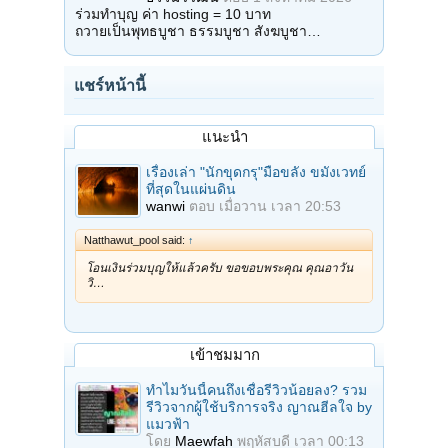
ร่วมทำบุญ ค่า hosting = 10 บาท
ถวายเป็นพุทธบูชา ธรรมบูชา สังฆบูชา…
แชร์หน้านี้
แนะนำ
เรื่องเล่า "นักขุดกรุ"มือขลัง ขมังเวทย์
ที่สุดในแผ่นดิน
wanwi
ตอบ
เมื่อวาน เวลา 20:53
Natthawut_pool said:
↑
โอนเงินร่วมบุญให้แล้วครับ ขอขอบพระคุณ คุณอาวัน
วิ…
เข้าชมมาก
ทำไมวันนี้คนถึงเชื่อรีวิวน้อยลง? รวม
รีวิวจากผู้ใช้บริการจริง ญาณฮีลใจ by
แมวฟ้า
โดย
Maewfah
พฤหัสบดี เวลา 00:13