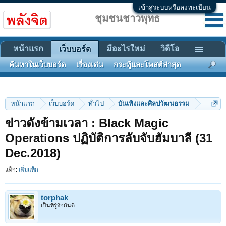
เข้าสู่ระบบหรือลงทะเบียน
ชุมชนชาวพุทธ
หน้าแรก
มีอะไรใหม่
วิดีโอ
เว็บบอร์ด
ค้นหาในเว็บบอร์ด
เรื่องเด่น
กระทู้และโพสต์ล่าสุด
หน้าแรก
เว็บบอร์ด
ทั่วไป
บันเทิงและศิลปวัฒนธรรม
ข่าวดังข้ามเวลา : Black Magic
Operations ปฏิบัติการลับจับฮัมบาลี (31
Dec.2018)
แท็ก:
เพิ่มแท็ก
torphak
เป็นที่รู้จักกันดี