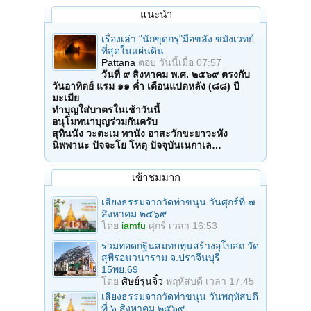
แนะนำ
เรื่องเล่า "นักขุดกรุ"มือขลัง ขมังเวทย์
ที่สุดในแผ่นดิน
Pattana
ตอบ
วันนี้เมื่อ 07:57
วันที่ ๙ สิงหาคม พ.ศ. ๒๕๖๙ ตรงกับ
วันอาทิตย์ แรม ๑๑ ค่ำ เดือนแปดหลัง (๘๘) ปี
มะเมีย
ทำบุญใส่บาตรในเช้าวันนี้
อนุโมทนาบุญร่วมกันครับ
สุทินนัง วะตะเม ทานัง อาสะวักขะยาวะหัง
นิพพานะ ปัจจะโย โหตุ ปัจจุบันเนกาเล…
เข้าชมมาก
เสียงธรรมจากวัดท่าขนุน วันศุกร์ที่ ๗
สิงหาคม ๒๕๖๙
โดย
iamfu
ศุกร์ เวลา 16:53
ร่วมทอดกฐินสมทบทุนสร้างอุโบสถ วัด
สุพีรอนวนาราม จ.ปราจีนบุรี
15พย.69
โดย
ศิษย์รุ่นจิ๋ว
พฤหัสบดี เวลา 17:45
เสียงธรรมจากวัดท่าขนุน วันพฤหัสบดี
ที่ ๖ สิงหาคม ๒๕๖๙