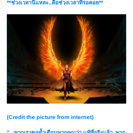
**ช่วงเวลานี้แหละ..คือช่วงเวลาที่รอคอย**
(Credit the picture from internet)
"...พวกเราขอย้ำเตือนพวกคุณว่า แท้ที่จริงแล้ว..พวก