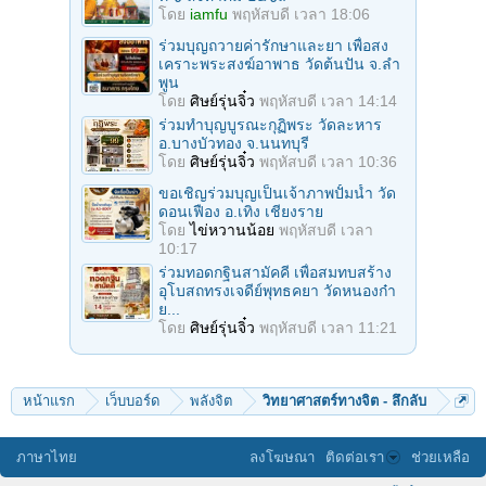
โดย
iamfu
พฤหัสบดี เวลา 18:06
ร่วมบุญถวายค่ารักษาและยา เพื่อสง
เคราะพระสงฆ์อาพาธ วัดต้นปัน จ.ลํา
พูน
โดย
ศิษย์รุ่นจิ๋ว
พฤหัสบดี เวลา 14:14
ร่วมทําบุญบูรณะกุฏิพระ วัดละหาร
อ.บางบัวทอง จ.นนทบุรี
โดย
ศิษย์รุ่นจิ๋ว
พฤหัสบดี เวลา 10:36
ขอเชิญร่วมบุญเป็นเจ้าภาพปั้มน้ำ วัด
ดอนเฟือง อ.เทิง เชียงราย
โดย
ไข่หวานน้อย
พฤหัสบดี เวลา
10:17
ร่วมทอดกฐินสามัคคี เพื่อสมทบสร้าง
อุโบสถทรงเจดีย์พุทธคยา วัดหนองก๋า
ย...
โดย
ศิษย์รุ่นจิ๋ว
พฤหัสบดี เวลา 11:21
หน้าแรก
เว็บบอร์ด
พลังจิต
วิทยาศาสตร์ทางจิต - ลึกลับ
ภาษาไทย
ลงโฆษณา
ติดต่อเรา
ช่วยเหลือ