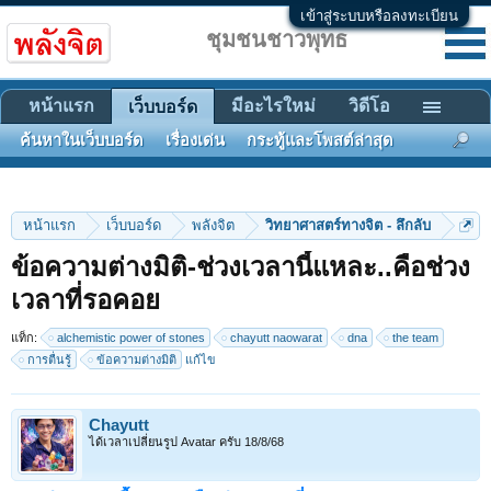
เข้าสู่ระบบหรือลงทะเบียน
ชุมชนชาวพุทธ
หน้าแรก
มีอะไรใหม่
วิดีโอ
เว็บบอร์ด
ค้นหาในเว็บบอร์ด
เรื่องเด่น
กระทู้และโพสต์ล่าสุด
หน้าแรก
เว็บบอร์ด
พลังจิต
วิทยาศาสตร์ทางจิต - ลึกลับ
ข้อความต่างมิติ-ช่วงเวลานี้แหละ..คือช่วง
เวลาที่รอคอย
แท็ก:
alchemistic power of stones
chayutt naowarat
dna
the team
การตื่นรู้
ข้อความต่างมิติ
แก้ไข
Chayutt
ได้เวลาเปลี่ยนรูป Avatar ครับ 18/8/68