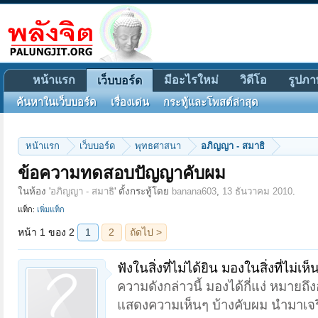
หน้าแรก
มีอะไรใหม่
วิดีโอ
รูปภา
เว็บบอร์ด
ค้นหาในเว็บบอร์ด
เรื่องเด่น
กระทู้และโพสต์ล่าสุด
หน้าแรก
เว็บบอร์ด
พุทธศาสนา
อภิญญา - สมาธิ
หน้า 1 ของ 2
1
2
ถัดไป >
ข้อความทดสอบปัญญาคับผม
ในห้อง '
อภิญญา - สมาธิ
' ตั้งกระทู้โดย
banana603
,
13 ธันวาคม 2010
.
แท็ก:
เพิ่มแท็ก
ฟังในสิ่งที่ไม่ได้ยิน มองในสิ่งที่ไม่เห็น
ความดังกล่าวนี้ มองได้กี่แง่ หมายถึ
แสดงความเห็นๆ บ้างคับผม นำมาเจริ