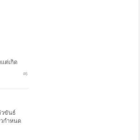
งแต่เกิด
#6
ี
ัวขันธ์
นตัวกำหนด