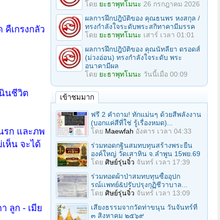
โดย
ยะธาพุทโมนะ
26 กรกฎาคม 2026
ผลการฝึกปฎิบัติของ คุณธนพร หงสกุล /
ทรงกำลังใจระดับพระสกิทาคามีมรรค
 คืเกรงกลัว
โดย
ยะธาพุทโมนะ
เสาร์ เวลา 01:01
ผลการฝึกปฎิบัติของ คุณนัทลียา ดรอดส์
(ม่วงอ่อน) ทรงกำลังใจระดับ พระ
อนาคามีผล
โดย
ยะธาพุทโมนะ
วันนี้เมื่อ 00:09
ินชีวิต
เข้าชมมาก
ฟรี 2 คำถาม! ทักแม่นๆ ด้วยสีพลังงาน
(บอกแค่สีที่ใช่ รู้เรื่องหมด)...
- นรก และภพ
โดย
Maewfah
อังคาร เวลา 04:33
่เห็น จะได้
ร่วมทอดกฐินสมทบทุนสร้างพระยืน
องค์ใหญ่ วัดเสาหิน จ.ลําพูน 15พย.69
โดย
ศิษย์รุ่นจิ๋ว
จันทร์ เวลา 17:39
ร่วมทอดผ้าป่าสมทบทุนซื้ออุปก
รณ์เเพทย์&ปรับปรุงกุฏิชีวาบาล...
โดย
ศิษย์รุ่นจิ๋ว
จันทร์ เวลา 13:09
า ลูก - เมีย
เสียงธรรมจากวัดท่าขนุน วันจันทร์ที่
๓ สิงหาคม ๒๕๖๙