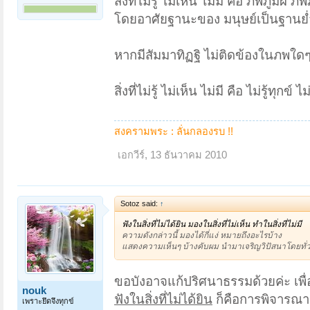
สิ่งที่ไม่รู้ ไม่เห็น ไม่มี คือ ภพภูมิผี
โดยอาศัยฐานะของ มนุษย์เป็นฐานย่ำ
หากมีสัมมาทิฏฐิ ไม่ติดข้องในภพใดๆ
สิ่งที่ไม่รู้ ไม่เห็น ไม่มี คือ ไม่รู้ทุก
สงครามพระ : ลั่นกลองรบ !!
เอกวีร์
,
13 ธันวาคม 2010
Sotoz said:
↑
ฟังในสิ่งที่ไม่ได้ยิน มองในสิ่งที่ไม่เห็น ทำในสิ่งที่ไม่มี
ความดังกล่าวนี้ มองได้กี่แง่ หมายถึงอะไรบ้าง
แสดงความเห็นๆ บ้างคับผม นำมาเจริญวิปัสนาโดยทั่วก
ขอบังอาจแก้ปริศนาธรรมด้วยค่ะ เพื
nouk
ฟังในสิ่งที่ไม่ได้ยิน
ก็คือการพิจารณาธ
เพราะยึดจึงทุกข์