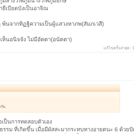
 ภพภูมิสาง ภพภูมินาง ภพภูมิยักษ์
ยีเบียดบังเป็นอาจิณ
 พ้นจากทิฏฐิความเป็นผู้แสวงหาภพ(สัมภเวสี)
ข์ ไม่เห็นอนิจจัง ไม่มีอัตตา(อนัตตา)
แก้ไขครั้งล่าสุด:
ัน..
่อเป็นการทดสอบตัวเอง
รรม ที่เกิดขึ้น เมื่อมีผัสสะมากระทบทางอายตนะ 6 ด้วยป