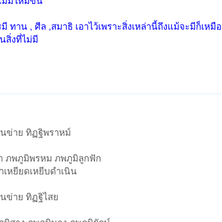
ม่มีให้มีขึ้น
 ทาน , ศีล ,สมาธิ เอาไว้เพราะสิ่งเหล่านี้ถึงแม้จะมีก็เหมื
ิ่งที่ไม่มี
ในข่าย ทิฏฐิพราหม์
เทวดา ภพภูมิพรหม ภพภูมิลูกฟัก
ำเหยียดเหยีบดำเนิน
ในข่าย ทิฏฐิไสย