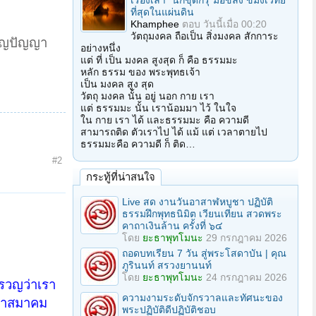
เรื่องเล่า "นักขุดกรุ"มือขลัง ขมังเวทย์
ที่สุดในแผ่นดิน
Khamphee
ตอบ
วันนี้เมื่อ 00:20
วัตถุมงคล ถือเป็น สิ่งมงคล สักการะ
ริญปัญญา
อย่างหนึ่ง
แต่ ที่ เป็น มงคล สูงสุด ก็ คือ ธรรมมะ
หลัก ธรรม ของ พระพุทธเจ้า
เป็น มงคล สูง สุด
วัตถุ มงคล นั้น อยู่ นอก กาย เรา
แต่ ธรรมมะ นั้น เราน้อมมา ไว้ ในใจ
ใน กาย เรา ได้ และธรรมมะ คือ ความดี
สามารถติด ตัวเราไป ได้ แม้ แต่ เวลาตายไป
ธรรมมะคือ ความดี ก็ ติด…
#2
กระทู้ที่น่าสนใจ
Live สด งานวันอาสาฬหบูชา ปฏิบัติ
ธรรมฝึกพุทธนิมิต เวียนเทียน สวดพระ
คาถาเงินล้าน ครั้งที่ ๖๔
โดย
ยะธาพุทโมนะ
29 กรกฎาคม 2026
ถอดบทเรียน 7 วัน สู่พระโสดาบัน | คุณ
ภูรินนท์ สรวงยานนท์
โดย
ยะธาพุทโมนะ
24 กรกฎาคม 2026
ครวญว่าเรา
ความงามระดับจักรวาลและทัศนะของ
คบหาสมาคม
พระปฏิบัติดีปฏิบัติชอบ