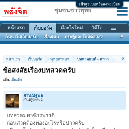
เข้าสู่ระบบหรือลงทะเบียน
ชุมชนชาวพุทธ
หน้าแรก
มีอะไรใหม่
วิดีโอ
เว็บบอร์ด
ค้นหาในเว็บบอร์ด
เรื่องเด่น
กระทู้และโพสต์ล่าสุด
หน้าแรก
เว็บบอร์ด
พุทธศาสนา
บทสวดมนต์ - คาถา
ข้อสงสัยเรื่องบทสวดครับ
แท็ก:
เพิ่มแท็ก
ฮาทณัฐพล
เป็นที่รู้จักกันดี
บทสวดมหาจักรพรรดิ
ก่อนสวดต้องท่องอะไรหรือป่าวครับ