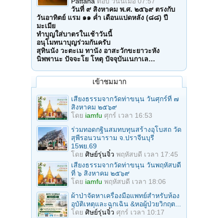
Pattana
ตอบ
วันนี้เมื่อ 07:57
ประการ
วันที่ ๙ สิงหาคม พ.ศ. ๒๕๖๙ ตรงกับ
อิมัง สัจจะวานัง อธิษฐามิ พุทธัง อธิษฐามิ ธัมมัง อธิษฐามิ สังฆัง อธิษฐามิ​
วันอาทิตย์ แรม ๑๑ ค่ำ เดือนแปดหลัง (๘๘) ปี
การอธิษฐานรวมผู้เกี่ยวข้อง
มะเมีย
ข้าพเจ้าขออธิษฐาน ผู้ที่เกี่ยวข้องกับตัวข้าพเจ้า ตั้งแต่อดีตชาติจนถึง
ทำบุญใส่บาตรในเช้าวันนี้
ปัจจุบันชาติ ผู้ที่เกี่ยวพันกับหลวงปู่ดู่ ตั้งแต่อดีตชาติจนถึงปัจจุบันชาติ ผู้ที่
อนุโมทนาบุญร่วมกันครับ
เคยอธิษฐานจิตที่ถ้ำนะ รวมถึง ผู้มีพระคุณและเทวดาประจำตัวข้าพเจ้า เจ้า
สุทินนัง วะตะเม ทานัง อาสะวักขะยาวะหัง
กรรมนายเวรผู้ที่เคยอธิษฐานช่วย ชาติ ศาสนา ราชบัลลังก์ หมู่คณะ สัตว์
นิพพานะ ปัจจะโย โหตุ ปัจจุบันเนกาเล…
และมนุษย์ ผู้ที่ปรารถนาโพธิญาณ ขอบารมีหลวงปู่ดู่ พรหมปัญโญ จงจุด
ประกายทั่วทั้ง ๓ โลกธาตุ แผ่บุญส่งวิญญานทั่วทั้ง 3 แดนโลกธาตุ ให้เหล่า
เทพพรหมโอปาติกะทั้งหลายจงรับ
เข้าชมมาก
ขอบารมีหลวงปู่ช่วยน้อมนำให้เขาเหล่านั้นเข้ามาร่วมกัน เพื่อช่วยกัน
อธิษฐานช่วยชาติ ศาสนา และราชบัลลังก์ รวมถึงหมู่คณะด้วยเทอญ
เสียงธรรมจากวัดท่าขนุน วันศุกร์ที่ ๗
เชิญพระเข้าตัว แผ่บุญปรับภพภูมิส่งวิญญาน
สิงหาคม ๒๕๖๙
สัพเพพุทธา สัพเพธัมมา สัพเพสังฆา พะลัปปัตตา ปัจเจกานัญ จะยังพลัง
โดย
iamfu
ศุกร์ เวลา 16:53
อรหันตานัญ จะ เตเชนะรักขัง พันธามิ สัพพะโส (5 จบ)
พุทธัง อธิษฐามิ ธัมมัง อธิษฐามิ สังฆัง อธิษฐามิ (ให้อธิฐานจิตแผ่)
ร่วมทอดกฐินสมทบทุนสร้างอุโบสถ วัด
ต่อจากนั้นอธิษฐานแผ่เรื่องส่วนตัวเพื่อประโยชน์ได้
สุพีรอนวนาราม จ.ปราจีนบุรี
ตั้งจิตอธิษฐานขอสติปัญญา และให้คิดทำสิ่งใดให้สำเร็จทุกประการทั้งทาง
15พย.69
โลกและทางธรรม
โดย
ศิษย์รุ่นจิ๋ว
พฤหัสบดี เวลา 17:45
(อธิษฐานเฉพาะเรื่อง.....อธิษฐานเรื่องที่เราต้องการอธิษฐานเป็นพิเศษ)
เสียงธรรมจากวัดท่าขนุน วันพฤหัสบดี
ขอสิ่งที่ข้าพเจ้าอธิษฐาน จงศักดิ์สิทธิ์ สำเร็จเป็นจริง โดยฉับพลันทันใจทุก
ที่ ๖ สิงหาคม ๒๕๖๙
ประการ
อิมัง สัจจะวานัง อธิษฐามิ พุทธัง อธิษฐามิ ธัมมัง อธิษฐามิ สังฆัง อธิษฐามิ
โดย
iamfu
พฤหัสบดี เวลา 18:06
สัพเพพุทธา สัพเพธัมมา สัพเพสังฆา พะลัปปัตตา ปัจเจกานัญ จะยังพลัง
ผ้าป่าจัดหาเครื่องมือแพทย์สำหรับห้อง
อรหันตานัญ จะ เตเชนะรักขัง พันธามิ สัพพะโส (3 จบ)
อุบัติเหตุและฉุกเฉิน &หอผู้ป่วยวิกฤต...
พุทธัง อธิษฐามิ ธัมมัง อธิษฐามิ สังฆัง อธิษฐามิ (ให้อธิฐานจิต)​
โดย
ศิษย์รุ่นจิ๋ว
ศุกร์ เวลา 10:17