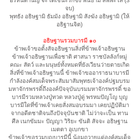
อรหันตานัญ จะ เตเชนะรักขัง พันธามิ สัพพะโส (3
จบ)
พุทธัง อธิษฐามิ ธัมมัง อธิษฐามิ สังฆัง อธิษฐามิ (ให้
อธิฐานจิต)
อธิษฐานรวมบารมี ๑๐
ข้าพเจ้าขอตั้งสัจอธิษฐานสิ่งที่ข้าพเจ้าอธิษฐาน
ข้าพเจ้าอธิษฐานเพื่อชาติ ศาสนา ราชบัลลังก์หมู่
คณะ สัตว์ และมนุษย์ทั้งหมดที่ยังเวียนว่ายตายเกิด
สิ่งที่ข้าพเจ้าอธิษฐานนี้ ข้าพเจ้าขออาราธนาบารมี
กำลังองค์สมเด็จพระสัมมาสัมพุทธเจ้าองค์ปฐมบรม
มหาจักรพรรดิ์ถึงองค์ปัจจุบันบรมมหาจักรพรรดิ์ ขอ
บารมีรวมหลวงปู่ทวด หลวงปู่ดู่ พรหมปัญโญ บุญ
บารมีใดที่ข้าพเจ้าเคยสั่งสมอบรมมา เคยปฏิบัติมา
จากอดีตชาติจนถึงปัจจุบันชาติ ไม่ว่าจะเป็น ทาน
ศีล เนกขัมมะ ปัญญา วิริยะ ขันติ สัจจะ อธิษฐาน
เมตตา อุเบกขา
ข้าพเจ้าขอรวมบุญบารมีนี้ น้อมถวายแด่องค์สมเด็จ