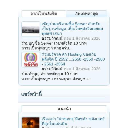
คาถาหลวงปู่ทวด : น้อมระลึกถึงปู่ทวดแล้วว่าคาถาดังนี้
นะโม โพธิสัตโต อาคันติมายะ อิติ ภะคะวา (3 ครั้ง)​
จากเว็บพลังจิต
อัพเดทล่าสุด
คาถาหลวงปู่ดู่ : น้อมระลึกถึงปู่ดู่แล้วว่าคาถาดังนี้
นะโม โพธิสัตโต พรหม ปัญโญ (3 ครั้ง)​
เชิญร่วมบริจาคซื้อ Server สำหรับ
เป็นฐานข้อมูล เพื่อเว็บพลังจิตเผยแผ่
บทขอขมาพระรัตนตรัย
โยโทโส โมหะจิตเต นะพุทธัสมิง ปาปะกะโต มะยา ขะมะถะเม กะตัง โทสัง
พุทธศาสนา
สัพพะปาปัง วินัสสันตุ
ธรรมวิวัฒน์
ตอบ
1 สิงหาคม 2026
โยโทโส โมหะจิตเต นะธัมมัสมิง ปาปะกะโต มะยา ขะมะถะเม กะตัง โทสัง
ร่วมบุญซื้อ Server เวปพลังจิต 10 บาท
สัพพะปาปัง วินัสสันตุ
ถวายเป็นพุทธบูชา สาธุครับ…
โยโทโส โมหะจิตเต นะสังฆัสมิง ปาปะกะโต มะยา ขะมะถะเม กะตัง โทสัง
ร่วมบริจาค ค่า Hosting ของเว็บ
สัพพะปาปัง วินัสสันตุ​
พลังจิต ปี 2552 ...2558 -2559 -2560
- 2561 -2564
บทสวดมหาจักรพรรดิ
ธรรมวิวัฒน์
ตอบ
1 สิงหาคม 2026
นะโม ตัสสะ ภะคะวะโต อะระหะโต สัมมา สัมพุทธัสสะ (กราบ 3 ครั้ง)
ร่วมทำบุญ ค่า hosting = 10 บาท
(สวดตามกำลังของแต่ละวัน อาทิตย์ 6 จันทร์ 15 อังคาร 8 พุธ 17 พฤหัส 19
ถวายเป็นพุทธบูชา ธรรมบูชา สังฆบูชา…
ศุกร์ 21 เสาร์ 10)
นะโมพุทธายะ พระพุทธะ ไตรรัตนะญาณ
มณีนพรัตน์ สีสะหัสสะ สุธรรมา
พุทโธ ธัมโม สังโฆ ยะธาพุทโมนะ
แชร์หน้านี้
พุทธะบูชา ธัมมะบูชา สังฆะบูชา
อัคคีทานัง วะรังคันธัง สีวลี จะมหาเถรัง
อะหังวันทามิ ทูระโต อะหังวันทามิ ธาตุโย
แนะนำ
อะหังวันทามิ สัพพะโส
พุทธะ ธัมมะ สังฆะ ปูเชมิ
เรื่องเล่า "นักขุดกรุ"มือขลัง ขมังเวทย์
ที่สุดในแผ่นดิน
ขอสิ่งที่ข้าพเจ้าอธิษฐาน จงศักดิ์สิทธิ์ สำเร็จเป็นจริงโดยฉับพลันทันใจทุก