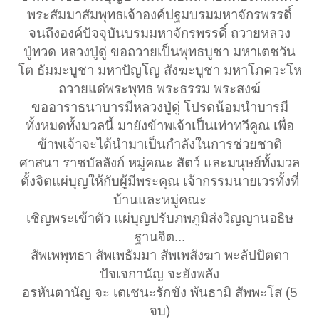
พระสัมมาสัมพุทธเจ้าองค์ปฐมบรมมหาจักรพรรดิ์
จนถึงองค์ปัจจุบันบรมมหาจักรพรรดิ์ ถวายหลวง
ปู่ทวด หลวงปู่ดู่ ขอถวายเป็นพุทธบูชา มหาเตชวัน
โต ธัมมะบูชา มหาปัญโญ สังฆะบูชา มหาโภควะโห
ถวายแด่พระพุทธ พระธรรม พระสงฆ์
ขออาราธนาบารมีหลวงปู่ดู่ โปรดน้อมนำบารมี
ทั้งหมดทั้งมวลนี้ มายังข้าพเจ้าเป็นเท่าทวีคูณ เพื่อ
ข้าพเจ้าจะได้นำมาเป็นกำลังในการช่วยชาติ
ศาสนา ราชบัลลังก์ หมู่คณะ สัตว์ และมนุษย์ทั้งมวล
ตั้งจิตแผ่บุญให้กับผู้มีพระคุณ เจ้ากรรมนายเวรทั้งที่
บ้านและหมู่คณะ
เชิญพระเข้าตัว แผ่บุญปรับภพภูมิส่งวิญญานอธิษ
ฐานจิต...
สัพเพพุทธา สัพเพธัมมา สัพเพสังฆา พะลัปปัตตา
ปัจเจกานัญ จะยังพลัง
อรหันตานัญ จะ เตเชนะรักขัง พันธามิ สัพพะโส (5
จบ)