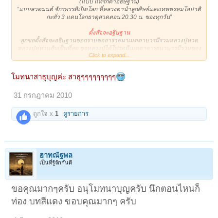
(แบบ แทรกคำอธิษฐาน)
“แบบสวดมนต์ จักรพรรดิเปิดโลก ที่หลวงตานำลูกศิษย์และเทพพรหมโอปาติ
กะทั่ว 3 แดนโลกธาตุสวดตอน 20.30 น. ของทุกวัน”​
ตั้งสัจจะอฐิษฐาน
ลูกขอตั้งสัจจะอธิษฐานขอกราบขออาราธนาเมตตาบารมีรวมหลวงปู่ทวด
หลวงปู่ดู่ท่านอันเป็นที่สุด ขอหลวงปู่ได้โปรดมีเมตตาอารธนาบารมีรวมของ
Click to expand...
องค์สมเด็จพระสัมมาสัมพุทธเจ้าโดยตั้งแต่องค์ปฐมจนถึงองค์ปัจจุบันบรม
มหาจักรพรรดิทุกๆพระองค์ บารมีรวมพระปัจเจกพุทธเจ้า พระโพธิสัตว์ พระ
ธรรมและพระอริยสงฆ์ทั้งหลาย โดยตั้งแต่อดีตจนถึงปัจจุบันและอนาคต
โมทนาสาธุบุญค่ะ สาธุๆๆๆๆๆๆๆๆๆ
บารมีรวมหลวงปู่ทวด หลวงปู่ดู่ ท่านอันเป็นที่สุดบารมีรวมหลวงตาม้า
เป็นต้น
31 กรกฎาคม 2010
ขอบารมีหลวงปู่ได้โปรดเมตตาน้อมนำภพภูมิต่างๆทั้งหลายในทั่วทั้ง 3 แดน
โลกธาตุอันประกอบไปด้วยเทพ 6 ชั้นพรหม 20 ชั้น เทพพรหมทุกชั้นฟ้า
มหาสมุทรโดยทั่วทั้งแสนหมื่นโกฎิจักรวาล เทพพรหมเทวาที่เกี่ยวพันกับ
ถูกใจ x
1
ดูรายการ
หลวงปู่ทวด หลวงปู่ดู่ หลวงตาม้าเทพพรหมเทวาที่เกี่ยวพันเกี่ยวข้องกับ
ข้าพเจ้าโดยตั้งแต่อดีตจนถึงปัจจุบันและอนาคตท่านท้าวจตุมหาราชทั้ง 4
พระยายมราชพร้อมบริวารโดยทั้งหมด พระศรีสยามเทวาธิราชโดยทุก ๆ
พระองค์วีรบุรษและวีรสตรีทั้งหลายที่คอยปกป้องรักษาแผ่นดินสยาม โอปาติ
กะทั้งหลาย ฤาษีและดาบสทั้งหลายศาลเจ้าพ่อหลักเมืองทุกๆจังหวัด พระเสื้อ
ฮาทณัฐพล
เมือง พระทรงเมืองพระราหูวราหก เจ้ากรุงพาลี แม่พระธรณี แม่พระคงคา
เป็นที่รู้จักกันดี
พระเพลิง พระพาย พญาครุฑพร้อมบริวาร
พญานาคพร้อมบริวาร คนธรรพ์ ชาวเมืองลับแล และสถานที่อันศักดิ์สิทธิ์ทั้ง
หลาย ที่ข้าพเจ้าได้เคยไปอธิษฐานไว้ ขอหลวงปู่ได้โปรดเมตตาน้อมนำท่าน
ขอคุณมากๆครับ อนุโมทนาบุญครับ นึกตอนไหนก็
ทั้งหลายมาร่วมสวดบทพระมหาจักรพรรดิพร้อมกันเพื่อเพิ่มกำลัง​
ท่อง บทสีแดง ขอบคุณมากๆ ครับ
บทบูชาพระ
พุทธัง ชีวิตตัง เม ปูเชมิ ธัมมัง ชีวิตตัง เม ปูเชมิ สังฆัง ชีวิตตัง เม ปูเชมิ​