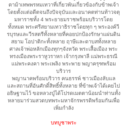
ตาม้าเทพพรหมเทวาที่เกี่ยวพันเกี่ยวข้องกับข้าพเจ้า
โดยตั้งแต่อดีตจนถึงปัจจุบันและอนาคตท่านท้าวจตุ
มหาราชทั้ง 4 พระยายมราชพร้อมบริวารโดย
ทั้งหมด พระศรีสยามเทวาธิราชโดยทุก ๆ พระองค์วี
รบุรษและวีรสตรีทั้งหลายที่คอยปกป้องรักษาแผ่นดิน
สยาม โอปาติกะทั้งหลาย ฤาษีและดาบสทั้งหลาย
ศาลเจ้าพ่อหลักเมืองทุกๆจังหวัด พระเสื้อเมือง พระ
ทรงเมืองพระราหูวราหก เจ้ากรุงพาลี แม่พระธรณี
แม่พระคงคา พระเพลิง พระพาย พญาครุฑพร้อม
บริวาร
พญานาคพร้อมบริวาร คนธรรพ์ ชาวเมืองลับแล
และสถานที่อันศักดิ์สิทธิ์ทั้งหลาย ที่ข้าพเจ้าได้เคยไป
อธิษฐานไว้ ขอหลวงปู่ได้โปรดเมตตาน้อมนำท่านทั้ง
หลายมาร่วมสวดบทพระมหาจักรพรรดิพร้อมกันเพื่อ
เพิ่มกำลัง
บทบูชาพระ