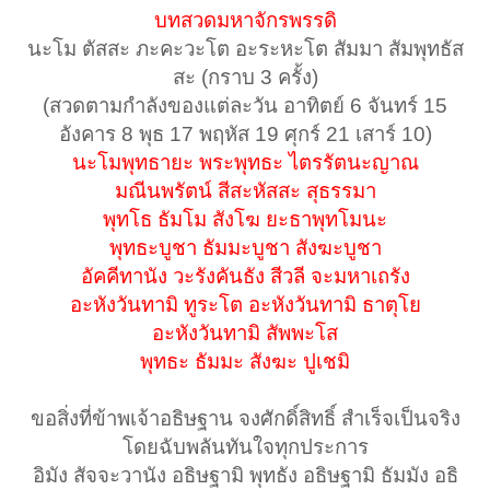
บทสวดมหาจักรพรรดิ
นะโม ตัสสะ ภะคะวะโต อะระหะโต สัมมา สัมพุทธัส
สะ (กราบ 3 ครั้ง)
(สวดตามกำลังของแต่ละวัน อาทิตย์ 6 จันทร์ 15
อังคาร 8 พุธ 17 พฤหัส 19 ศุกร์ 21 เสาร์ 10)
นะโมพุทธายะ พระพุทธะ ไตรรัตนะญาณ
มณีนพรัตน์ สีสะหัสสะ สุธรรมา
พุทโธ ธัมโม สังโฆ ยะธาพุทโมนะ
พุทธะบูชา ธัมมะบูชา สังฆะบูชา
อัคคีทานัง วะรังคันธัง สีวลี จะมหาเถรัง
อะหังวันทามิ ทูระโต อะหังวันทามิ ธาตุโย
อะหังวันทามิ สัพพะโส
พุทธะ ธัมมะ สังฆะ ปูเชมิ
ขอสิ่งที่ข้าพเจ้าอธิษฐาน จงศักดิ์สิทธิ์ สำเร็จเป็นจริง
โดยฉับพลันทันใจทุกประการ
อิมัง สัจจะวานัง อธิษฐามิ พุทธัง อธิษฐามิ ธัมมัง อธิ