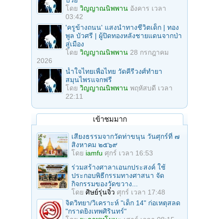
ป่วย
โดย
วิญญาณนิพพาน
อังคาร เวลา
03:42
'ครูข้างถนน' แสงนำทางชีวิตเด็ก | ทอง
พูล บัวศรี | ผู้ปิดทองหลังชายแดนจากป่า
สู่เมือง
โดย
วิญญาณนิพพาน
28 กรกฎาคม
2026
น้ำใจไทยเพื่อไทย วัดคีรีวงศ์ทำยา
สมุนไพรแจกฟรี
โดย
วิญญาณนิพพาน
พฤหัสบดี เวลา
22:11
เข้าชมมาก
เสียงธรรมจากวัดท่าขนุน วันศุกร์ที่ ๗
สิงหาคม ๒๕๖๙
โดย
iamfu
ศุกร์ เวลา 16:53
ร่วมสร้างศาลาเอนกประสงค์ ใช้
ประกอบพิธีกรรมทางศาสนา จัด
กิจกรรมของวัดขวาง...
โดย
ศิษย์รุ่นจิ๋ว
ศุกร์ เวลา 17:48
จิตวิทยา/วิเคราะห์ "เด็ก 14" ก่อเหตุสลด
"กราดยิงเทพศิรินทร์"