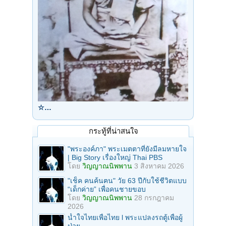
☆…
กระทู้ที่น่าสนใจ
"พระองค์ภา" พระเมตตาที่ยังมีลมหายใจ
| Big Story เรื่องใหญ่ Thai PBS
โดย
วิญญาณนิพพาน
3 สิงหาคม 2026
"เช็ค คนค้นฅน" วัย 63 ปีกับใช้ชีวิตแบบ
“เด็กค่าย” เพื่อคนชายขอบ
โดย
วิญญาณนิพพาน
28 กรกฎาคม
2026
น้ำใจไทยเพื่อไทย l พระแปลงรถตู้เพื่อผู้