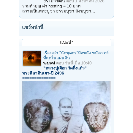
ธรรมวิวัฒน์
ตอบ
1 สิงหาคม 2026
ร่วมทำบุญ ค่า hosting = 10 บาท
ถวายเป็นพุทธบูชา ธรรมบูชา สังฆบูชา…
แชร์หน้านี้
แนะนำ
เรื่องเล่า "นักขุดกรุ"มือขลัง ขมังเวทย์
ที่สุดในแผ่นดิน
wanwi
ตอบ
วันนี้เมื่อ 10:40
"หลวงปู่เผือก วัดกิ่งแก้ว"
พระลีลาดินเผา-ปี 2496
==============