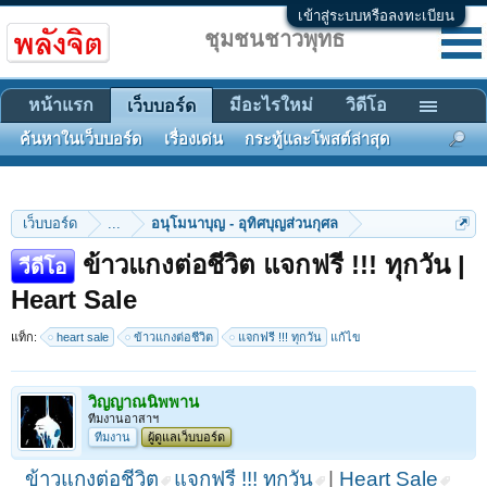
เข้าสู่ระบบหรือลงทะเบียน
ชุมชนชาวพุทธ
หน้าแรก
มีอะไรใหม่
วิดีโอ
เว็บบอร์ด
ค้นหาในเว็บบอร์ด
เรื่องเด่น
กระทู้และโพสต์ล่าสุด
เว็บบอร์ด
...
อนุโมนาบุญ - อุทิศบุญส่วนกุศล
ข้าวแกงต่อชีวิต แจกฟรี !!! ทุกวัน |
วีดีโอ
Heart Sale
แท็ก:
heart sale
ข้าวแกงต่อชีวิต
แจกฟรี !!! ทุกวัน
แก้ไข
วิญญาณนิพพาน
ทีมงานอาสาฯ
ทีมงาน
ผู้ดูแลเว็บบอร์ด
ข้าวแกงต่อชีวิต
แจกฟรี !!! ทุกวัน
|
Heart Sale