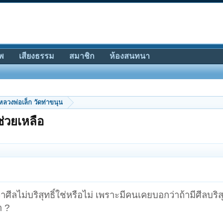
พ
เสียงธรรม
สมาชิก
ห้องสนทนา
หลวงพ่อเล็ก วัดท่าขนุน
่วยเหลือ
ีลไม่บริสุทธิ์ใช่หรือไม่ เพราะมีคนเคยบอกว่าถ้ามีศีลบริสุ
า ?