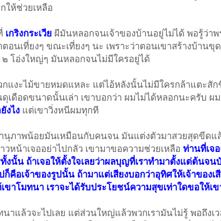
กให้ช่วยเหลือ
ี่
เกริงกระเวีย
ผีมันหลอกจนเจ้าของบ้านอยู่ไม่ได้ พอรู้ว่าพร
าตอนเที่ยงๆ ขณะเที่ยงๆ นะ เพราะว่าตอนเขาสร้างบ้านขุด
 ๒ โอ่งใหญ่ๆ มันหลอกจนไม่มีใครอยู่ได้
กพวกแงะไม้ขายหมดแหละ แต่ไอ้หลังนั้นไม่มีใครกล้าแตะสักช
ุเดือดขนาดนั้นเล่า เขาบอกว่า ผมไม่ได้หลอกนะครับ ผ
ยังไง
แต่เขาวิ่งหนีผมทุกที
กดานุภาพน้อยมันเหมือนกับคนจน มันแต่งตัวมาสวยสุดขีดแล้ว
 คราวหน้าเจออย่าไปกลัว เขามาขอความช่วยเหลือ
ท่านที่เจ
นั้น ถ้าเจอให้ตั้งใจเลยว่าผลบุญที่เราทำมาตั้งแต่ต้นจนบั
ปก็คือเจ้าของรูปนั้น ถ้ามาแต่เสียงบอกว่าอุทิศให้เจ้าของเสี
ขอให้เขาโมทนา เราจะได้รับประโยชน์ความสุขเท่าใดขอให้เขา
นาแล้วจะไปเลย แต่ส่วนใหญ่แล้วพวกเรามันไม่รู้ พอถึงเว