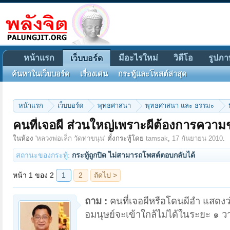
หน้าแรก
มีอะไรใหม่
วิดีโอ
รูปภา
เว็บบอร์ด
ค้นหาในเว็บบอร์ด
เรื่องเด่น
กระทู้และโพสต์ล่าสุด
หน้าแรก
เว็บบอร์ด
พุทธศาสนา
พุทธศาสนา และ ธรรมะ
คนที่เจอผี ส่วนใหญ่เพราะผีต้องการความช
หน้า 1 ของ 2
1
2
ถัดไป >
ในห้อง '
หลวงพ่อเล็ก วัดท่าขนุน
' ตั้งกระทู้โดย
tamsak
,
17 กันยายน 2010
.
สถานะของกระทู้:
กระทู้ถูกปิด ไม่สามารถโพสต์ตอบกลับได้
ถาม :
คนที่เจอผีหรือโดนผีอำ แสดงว่าศ
อมนุษย์จะเข้าใกล้ไม่ได้ในระยะ ๑ ว