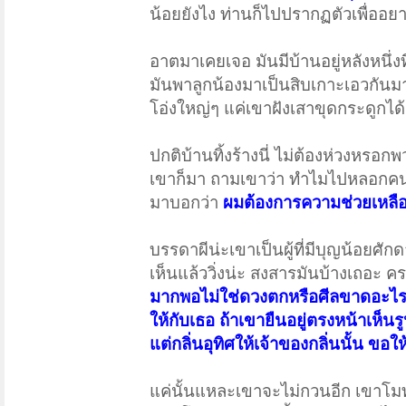
น้อยยังไง ท่านก็ไปปรากฏตัวเพื่ออยา
อาตมาเคยเจอ มันมีบ้านอยู่หลังหนึ่งท
มันพาลูกน้องมาเป็นสิบเกาะเอวกันม
โอ่งใหญ่ๆ แค่เขาฝังเสาขุดกระดูกได้
ปกติบ้านทิ้งร้างนี่ ไม่ต้องห่วงหรอ
เขาก็มา ถามเขาว่า ทำไมไปหลอกคนด
มาบอกว่า
ผมต้องการความช่วยเหลือ
บรรดาผีน่ะเขาเป็นผู้ที่มีบุญน้อยศั
เห็นแล้ววิ่งน่ะ สงสารมันบ้างเถอะ
มากพอไม่ใช่ดวงตกหรือศีลขาดอะไรทั้ง
ให้กับเธอ ถ้าเขายืนอยู่ตรงหน้าเห็นรู
แต่กลิ่นอุทิศให้เจ้าของกลิ่นนั้น 
แค่นั้นแหละเขาจะไม่กวนอีก เขาโมท