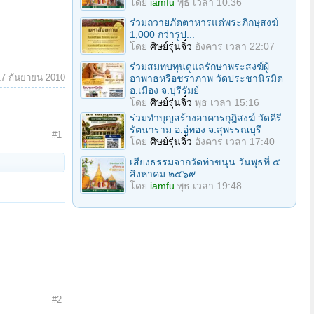
โดย
iamfu
พุธ เวลา 10:36
ร่วมถวายภัตตาหารแด่พระภิกษุสงฆ์
1,000 กว่ารูป...
โดย
ศิษย์รุ่นจิ๋ว
อังคาร เวลา 22:07
ร่วมสมทบทุนดูแลรักษาพระสงฆ์ผู้
17 กันยายน 2010
อาพาธหรือชราภาพ วัดประชานิรมิต
อ.เมือง จ.บุรีรัมย์
โดย
ศิษย์รุ่นจิ๋ว
พุธ เวลา 15:16
ร่วมทำบุญสร้างอาคารกุฎิสงฆ์ วัดคีรี
รัตนาราม อ.อู่ทอง จ.สุพรรณบุรี
#1
โดย
ศิษย์รุ่นจิ๋ว
อังคาร เวลา 17:40
เสียงธรรมจากวัดท่าขนุน วันพุธที่ ๕
สิงหาคม ๒๕๖๙
โดย
iamfu
พุธ เวลา 19:48
#2