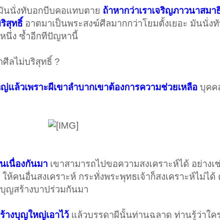
ันนั่งทับอกบีบคอแทบตาย
ถ้าหากว่าเราเจริญภาวนาสมาธ
ิสุทธิ์
อาตมาเป็นพระสงฆ์ศีลมากกว่าโยมตั้งเยอะ มันนั่ง
ึ่ง ซ้ำอีกทีปัญหานี้
ีลไม่บริสุทธิ์ ?
ใหญ่แล้วเพราะผีเขาลำบากเขาต้องการความช่วยเหลือ
บุคคล
ันเนื่องกันมา
เขาสามารถไปขอความสงเคราะห์ได้ อย่างเช
ให้คนอื่นสงเคราะห์ กระทั่งพระพุทธเจ้าก็สงเคราะห์ไม่ได้ 
บุญสร้างบาปร่วมกันมา
สร้างบุญใหญ่เอาไว้
แล้วบรรดาผีนั้นท่านฉลาด ท่านรู้ว่าใ