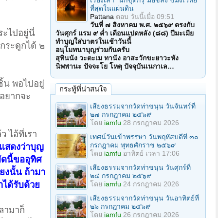
เรื่องเล่า "นักขุดกรุ"มือขลัง ขมังเวทย์
ที่สุดในแผ่นดิน
Pattana
ตอบ
วันนี้เมื่อ 09:51
วันที่ ๗ สิงหาคม พ.ศ. ๒๕๖๙ ตรงกับ
ะไปอยู่นี่
วันศุกร์ แรม ๙ ค่ำ เดือนแปดหลัง (๘๘) ปีมะเมีย
ทำบุญใส่บาตรในเช้าวันนี้
กระดูกได้ ๒
อนุโมทนาบุญร่วมกันครับ
สุทินนัง วะตะเม ทานัง อาสะวักขะยาวะหัง
นิพพานะ ปัจจะโย โหตุ ปัจจุบันเนกาเล…
ิ้น พอไปอยู่
กระทู้ที่น่าสนใจ
มอยากจะ
เสียงธรรมจากวัดท่าขนุน วันจันทร์ที่
๒๗ กรกฎาคม ๒๕๖๙
โดย
iamfu
28 กรกฎาคม 2026
 ไอ้ที่เรา
เทศน์วันเข้าพรรษา วันพฤหัสบดีที่ ๓๐
กรกฎาคม พุทธศักราช ๒๕๖๙
อแสดงว่าบุญ
โดย
iamfu
อาทิตย์ เวลา 17:06
ดนี้ขออุทิศ
เสียงธรรมจากวัดท่าขนุน วันศุกร์ที่
ยงนั้น ถ้ามา
๒๔ กรกฎาคม ๒๕๖๙
ได้รับด้วย
โดย
iamfu
24 กรกฎาคม 2026
เสียงธรรมจากวัดท่าขนุน วันอาทิตย์ที่
๒๖ กรกฎาคม ๒๕๖๙
ลามาก็
โดย
iamfu
26 กรกฎาคม 2026