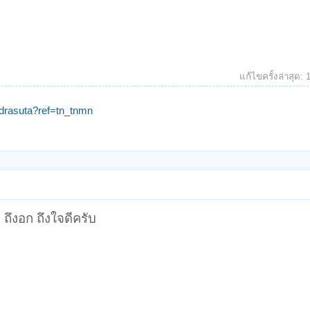
แก้ไขครั้งล่าสุด:
drasuta?ref=tn_tnmn
ึงอก ถึงใจดีครับ