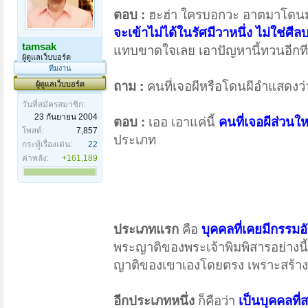
ตอบ :
ฮะฮ่า ใครบอกวะ อาตมาโดนม
จะเข้าไม่ได้ในรัศมีวาหนึ่ง ไม่ใช่ศีลบร
tamsak
แทบขาดใจเลย เอาปัญหานี้ทวนอีกทีหน
ผู้ดูแลเว็บบอร์ด
ทีมงาน
ถาม :
คนที่เจอผีหรือโดนผีอำแสดงว่าศ
ผู้ดูแลเว็บบอร์ด
วันที่สมัครสมาชิก:
23 กันยายน 2004
ตอบ :
เออ เอาแค่นี้
คนที่เจอผีส่วน
โพสต์:
7,857
ประเภท
กระทู้เรื่องเด่น:
22
ค่าพลัง:
+161,189
ประเภทแรก
คือ
บุคคลที่เคยมีกรรมอ
พระญาติของพระเจ้าพิมพิสารอย่างนี้ 
ญาติของเขาเองโดยตรง เพราะสร้าง
อีกประเภทหนึ่ง
ก็คือว่า
เป็นบุคคลที่