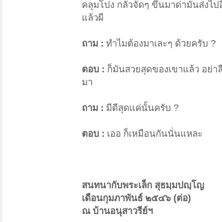
คลุมโปง กลัวจัดๆ ขึ้นมาด่ามันส่งไปอี
แล้วผี
ถาม :
ทำไมต้องมาเละๆ ด้วยครับ ?
ตอบ :
ก็มันสวยสุดของเขาแล้ว อย่าลื
มา
ถาม :
มีดีสุดแค่นั้นครับ ?
ตอบ :
เออ ก็เหมือนกันนั่นแหละ
สนทนากับพระเล็ก สุธมฺมปญฺโญ
เดือนกุมภาพันธ์ ๒๕๔๖ (ต่อ)
ณ บ้านอนุสาวรีย์ฯ