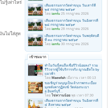
่รู้เท่าไหร่
เสียงธรรมจากวัดท่าขนุน วันเสาร์ที่
๒๕ กรกฎาคม ๒๕๖๙
โดย
iamfu
25 กรกฎาคม 2026
เสียงธรรมจากวัดท่าขนุน วันอังคารที่
๒๘ กรกฎาคม ๒๕๖๙
โดย
iamfu
28 กรกฎาคม 2026
ันไม่ใส่สูท
เสียงธรรมจากวัดท่าขนุน วันพฤหัสบดี
ที่ ๓๐ กรกฎาคม ๒๕๖๙
โดย
iamfu
30 กรกฎาคม 2026
เข้าชมมาก
ทำไมวันนี้คนถึงเชื่อรีวิวน้อยลง? รวม
รีวิวจากผู้ใช้บริการจริง ญาณฮีลใจ by
แมวฟ้า
โดย
Maewfah
เมื่อวาน เวลา 00:13
ขอเชิญร่วมบุญเป็นเจ้าภาพกระเบื้อง
มุงหลังคากุฏิสงฆ์ วัดล่องกะเบา
อ.อินทร์บุรี...
โดย
ไข่หวานน้อย
พุธ เวลา 07:30
เสียงธรรมจากวัดท่าขนุน วันอังคารที่
๔ สิงหาคม ๒๕๖๙