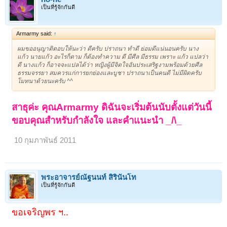
เป็นที่รู้จักกันดี
Armarmy said:
↑
ผมขออนุญาติตอบให้นะว่า ดีครับ ปราถนา ทำดี ย่อมดีแน่นอนครับ นาง
แก้ว นายแก้ว อะไรก็ตาม ก็ต้องทำความ ดี มีศีล มีธรรม เพราะ แก้ว แปลว่า
ดี นางแก้ว ก็อาจจะแปลได้ว่า หญิงผู้มีจิตใจอันประเสริฐงามพร้อมด้วยศีล
ธรรมจรรยา สมควรแก่การยกย่องและบูชา ปราถนาเป็นคนดี ไม่มีผิดครับ
โมทนาด้วยนะครับ ^^
สาธุค่ะ คุณArmarmy ดิฉันจะเริ่มต้นนับตั้งแต่วันนี้
ขอบคุณสำหรับกำลังใจ และคำแนะนำ _/\_
10 กุมภาพันธ์ 2011
พระอาจารย์ณัฐนนท์ สิรินันโท
เป็นที่รู้จักกันดี
ขอเจริญพร ฯ..