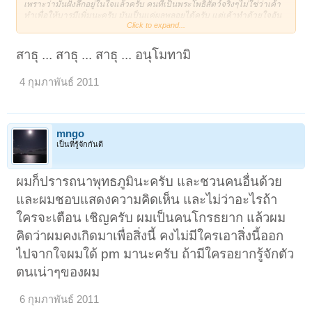
เพราะว่ามันฝังลึกอยู่ในใจแล้วครับ คนที่เป็นพระโพธิสัตว์จริงๆไม่ใช่ว่าเค้า
ทำเพื่อให้บารมีเพิ่มนะครับ มันเป็นแค่ผลพลอยได้ครับ แต่เค้าทำด้วยใจอัน
Click to expand...
เปี่ยมไปด้วยเมตตาธรรมของเค้าต่างหากครับ
สาธุ ... สาธุ ... สาธุ ... อนุโมทามิ
4 กุมภาพันธ์ 2011
mngo
เป็นที่รู้จักกันดี
ผมก็ปรารถนาพุทธภูมินะครับ และชวนคนอื่นด้วย
และผมชอบแสดงความคิดเห็น และไม่ว่าอะไรถ้า
ใครจะเตือน เชิญครับ ผมเป็นคนโกรธยาก แล้วผม
คิดว่าผมคงเกิดมาเพื่อสิ่งนี้ คงไม่มีใครเอาสิ่งนี้ออก
ไปจากใจผมใด้ pm มานะครับ ถ้ามีใครอยากรู้จักตัว
ตนเน่าๆของผม
6 กุมภาพันธ์ 2011