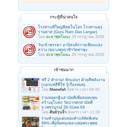
กระทู้ที่น่าสนใจ
โรงทานที่ใหญ่ทีสุดในโลก โรงทานคุรุ
รามดาส (Guru Ram Das Langar)
โดย
ยะธาพุทโมนะ
29 กรกฎาคม 2026
วันเข้าพรรษา อานิสงส์ถวายเทียนแสง
สว่าง /หลวงพ่อฤาษีฯวัดท่าซุง
โดย
ยะธาพุทโมนะ
28 กรกฎาคม 2026
เข้าชมมาก
ฟรี 2 คำถาม! ทักแม่นๆ ด้วยสีพลังงาน
(บอกแค่สีที่ใช่ รู้เรื่องหมด)...
โดย
Maewfah
อังคาร เวลา 04:33
ร่วมทอดกฐินสามัคคีเพื่อสมทบทุน
สร้างอุโบสถ วัดปากตกสามัคคี
จ.เพชรบูรณ์ 30-31ตค.69
โดย
ศิษย์รุ่นจิ๋ว
อังคาร เวลา 11:05
ร่วมทําบุญแผ่นทองคำแท้คัดพิเศษ
99% เพื่อปิดทองหลวงพ่อพระพุทธ