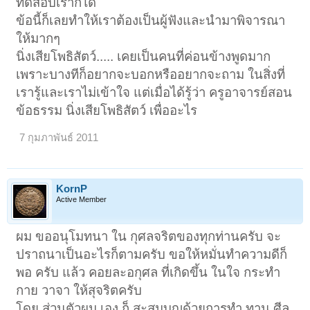
ทดสอบเราก็ได้
ข้อนี้ก็เลยทำให้เราต้องเป็นผู้ฟังและนำมาพิจารณา
ให้มากๆ
นิ่งเสียโพธิสัตว์..... เคยเป็นคนที่ค่อนข้างพูดมาก
1
2
ถัดไป >
เพราะบางทีก็อยากจะบอกหรืออยากจะถาม ในสิ่งที่
เรารู้และเราไม่เข้าใจ แต่เมื่อได้รู้ว่า ครูอาจารย์สอน
ข้อธรรม นิ่งเสียโพธิสัตว์ เพื่ออะไร
7 กุมภาพันธ์ 2011
KornP
Active Member
ผม ขออนุโมทนา ใน กุศลจริตของทุกท่านครับ จะ
ปราถนาเป็นอะไรก็ตามครับ ขอให้หมั่นทำความดีก็
พอ ครับ แล้ว คอยละอกุศล ที่เกิดขึ้น ในใจ กระทำ
กาย วาจา ให้สุจริตครับ
โดย ส่วนตัวผม เอง ก็ สะสมบุญด้วยการทำ ทาน ศีล