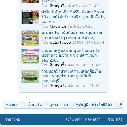
ไสยาสน์...
โดย
ศิษย์รุ่นจิ๋ว
จันทร์ เวลา 21:49
ทำไมวันนี้คนถึงเชื่อรีวิวน้อยลง? รวม
รีวิวจากผู้ใช้บริการจริง ญาณฮีลใจ by
แมวฟ้า
โดย
Maewfah
วันนี้เมื่อ 00:13
ทอดผ้าป่าสามัคคีสมทบกองทุนเผยแผ่
ธรรมทางวิทยุ (๑๒ ส.ค. ๒๕๖๙)
โดย
watsritawee
อังคาร เวลา 01:44
ร่วมทอดกฐินสมทบทุนสร้างเมรุ วัด
ทองหลาง อ.บ้านนา จ.นครนายก
1พย.2569
โดย
ศิษย์รุ่นจิ๋ว
อังคาร เวลา 10:48
ร่วมทอดผ้าป่าสงเคราะห์เด็กด้อยโอ
กาศ รร.หมู่บ้านเด็ก-มูลนิธิเด็ก
กาญจนบุรี...
โดย
ศิษย์รุ่นจิ๋ว
อังคาร เวลา 10:37
หน้าแรก
เว็บบอร์ด
พุทธศาสนา
พุทธภูมิ - พระโพธิสัตว์
ภาษาไทย
ลงโฆษณา
ติดต่อเรา
ช่วยเหลือ