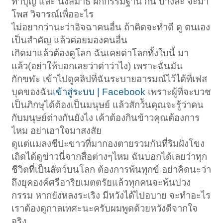
ทำบุญ และ นั่งสมาธิ ฝึกกรรมฐาน กัน บางล่ะ จะมา
โพส วิจารณ์เพื่ออะไร
ไม่อยากว่านะว่าอิจฉาคนอื่น ถ้าคิดจะทำดี ดู ตนเอง
เป็นสำคัญ แล้วค่อยมองคนอื่น
เกิดมาแล้วต้องดูโลก ฉันเคยด่าโลกทั้งใบนี้ มา
แล้ว(อย่าให้บอกเลยว่าด่าว่าไง) เพราะฉันมัน
กักขฬะ เข้าไปดูคลิปที่ฉันระบายอารมณ์ไว้ได้ที่เฟส
บุคของฉัน
เข้าสู่ระบบ | Facebook
เพราะผู้ที่จะบวช
เป็นภิกษุได้ต้องเป็นมนุษย์ แล้วสักว้ันคุณจะรู้ว่าคน
กับมนุษย์ต่างกันยังไง เค้าต้องกินข้าวคุณต้องการ
ไหม อย่าเอาใจมาสงสัย
ดูแต่แมลงชีปะขาวที่มากองตายรวมกันที่ริมฝั่งโขง
เถิดได้ดูข่าวนี่จากสื่อต่างๆไหม ฉันบอกได้เลยว่าทุก
ชีวิตที่เป็นสัตว์บนโลก ต้องการพ้นทุกข์ อย่าคิดนะว่า
ถึงยุคองค์ศรีอาริยเมตตรัยแล้วทุกคนจะพ้นบ่วง
กรรม หากยังหลงระเริง มีหวังได้ไปอบาย จะทำอะไร
เราต้องดูกาลเทศะนะครับผมพูดด้วยหวังดีจากใจ
จริง