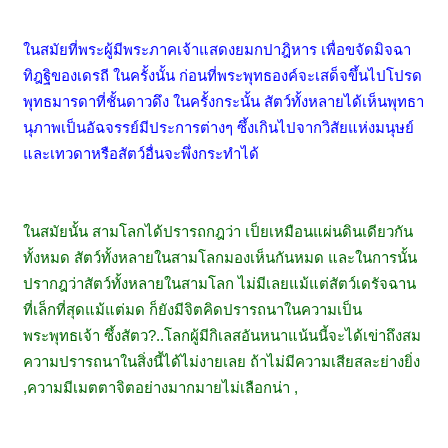
ในสมัยที่พระผู้มีพระภาคเจ้าแสดงยมกปาฎิหาร เพื่อขจัดมิจฉา
ทิฎฐิของเดรถี ในครั้งนั้น ก่อนที่พระพุทธองค์จะเสด็จขึ้นไปโปรด
พุทธมารดาที่ชั้นดาวดึง ในครั้งกระนั้น สัตว์ทั้งหลายได้เห็นพุทธา
นุภาพเป็นอัฉจรรย์มีประการต่างๆ ซึ้งเกินไปจากวิสัยแห่งมนุษย์
และเทวดาหรือสัตว์อื่นจะพึ่งกระทำได้
ในสมัยนั้น สามโลกได้ปรารถกฎว่า เป็ยเหมือนแผ่นดินเดียวกัน
ทั้งหมด สัตว์ทั้งหลายในสามโลกมองเห็นกันหมด และในการนั้น
ปรากฎว่าสัตว์ทั้งหลายในสามโลก ไม่มีเลยแม้แต่สัตว์เดรัจฉาน
ที่เล็กที่สุดแม้แต่มด ก็ยังมีจิตคิดปรารถนาในความเป็น
พระพุทธเจ้า ซึ้งสัตว?..โลกผู้มีกิเลสอันหนาแน้นนี้จะได้เข่าถึงสม
ความปรารถนาในสิ่งนี้ได้ไม่งายเลย ถ้าไม่มีความเสียสละย่างยิ่ง
,ความมีเมตตาจิตอย่างมากมายไม่เลือกน่า ,