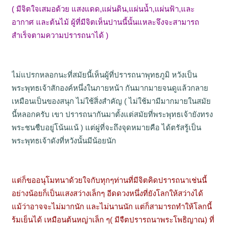
( มีจิตใจเสมอด้วย แสงแดด,แผ่นดิน,แผ่นน้ำ,แผ่นฟ้า,และ
อากาศ และต้นไม้ ผู้ที่มีจิตเห็นปานนี้นั้นแหละจึงจะสามารถ
สำเร็จตามความปรารถนาได้ )
ไม่แปรกหลอกนะที่สมัยนี้เห็นผู้ที่ปรารถนาพุทธภูมิ หวังเป็น
พระพุทธเจ้าสักองค์หนึ่งในภายหน้า กันมากมายจนดูแล้วกลาย
เหมือนเป็นของสนุก ไม่ใช้สิ่งสำคัญ ( ไม่ใช้มามีมากมายในสมัย
นี้หลอกครับ เขา ปรารถนากันมาตั้งแต่สมัยที่พระพุทธเจ้ายังทรง
พระชนชืบอยู่โน้นแน้ ) แต่ผู่ที่จะถึงจุดหมายคือ ได้ตรัสรู้เป็น
พระพุทธเจ้าดังที่หวังนั้นมีน้อยนัก
แต่ก็ขออนุโมทนาด้วยใจกับทุกๆท่านที่มีจิตคิดปรารถนาเช่นนี้
อย่างน้อยก็เป็นแสงสว่างเล็กๆ อีดดวงหนึ่งที่ยังโลกให้สว่างได้
แม้ว่าอาจจะไม่มากนัก และไม่นานนัก แต่ก็สามารถทำให้โลกนี้
ร้มเย็นได้ เหมือนต้นหญ่าเล็ก ๆ( มีจืตปรารถนาพระโพธิญาณ) ที่