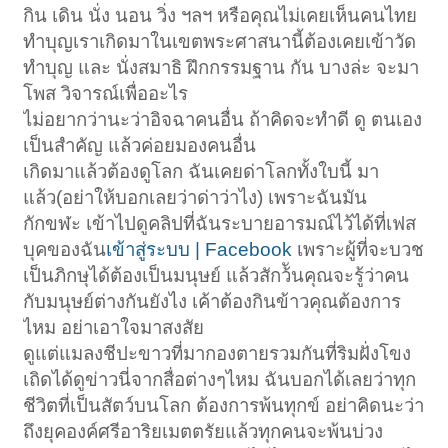
กิน เดิน นั่ง นอน วิ่ง ฯลฯ หรือคุณไม่เคยเห็นคนไทย
ทำบุญเราเกิดมาในเขตพระศาสนานี้ต้องเคยเข้าวัด
ทำบุญ และ นั่งสมาธิ ฝึกกรรมฐาน กัน บางล่ะ จะมา
โพส วิจารณ์เพื่ออะไร
ไม่อยากว่านะว่าอิจฉาคนอื่น ถ้าคิดจะทำดี ดู ตนเอง
เป็นสำคัญ แล้วค่อยมองคนอื่น
เกิดมาแล้วต้องดูโลก ฉันเคยด่าโลกทั้งใบนี้ มา
แล้ว(อย่าให้บอกเลยว่าด่าว่าไง) เพราะฉันมัน
กักขฬะ เข้าไปดูคลิปที่ฉันระบายอารมณ์ไว้ได้ที่เฟส
บุคของฉัน
เข้าสู่ระบบ | Facebook
เพราะผู้ที่จะบวช
เป็นภิกษุได้ต้องเป็นมนุษย์ แล้วสักว้ันคุณจะรู้ว่าคน
กับมนุษย์ต่างกันยังไง เค้าต้องกินข้าวคุณต้องการ
ไหม อย่าเอาใจมาสงสัย
ดูแต่แมลงชีปะขาวที่มากองตายรวมกันที่ริมฝั่งโขง
เถิดได้ดูข่าวนี่จากสื่อต่างๆไหม ฉันบอกได้เลยว่าทุก
ชีวิตที่เป็นสัตว์บนโลก ต้องการพ้นทุกข์ อย่าคิดนะว่า
ถึงยุคองค์ศรีอาริยเมตตรัยแล้วทุกคนจะพ้นบ่วง