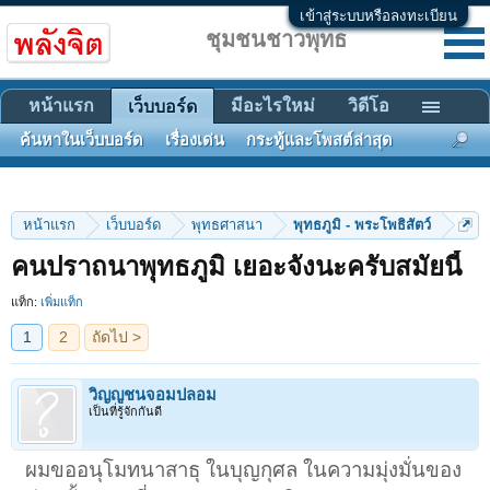
เข้าสู่ระบบหรือลงทะเบียน
ชุมชนชาวพุทธ
หน้าแรก
มีอะไรใหม่
วิดีโอ
เว็บบอร์ด
ค้นหาในเว็บบอร์ด
เรื่องเด่น
กระทู้และโพสต์ล่าสุด
หน้าแรก
เว็บบอร์ด
พุทธศาสนา
พุทธภูมิ - พระโพธิสัตว์
1
2
ถัดไป >
คนปราถนาพุทธภูมิ เยอะจังนะครับสมัยนี้
แท็ก:
เพิ่มแท็ก
วิญญูชนจอมปลอม
เป็นที่รู้จักกันดี
ผมขออนุโมทนาสาธุ ในบุญกุศล ในความมุ่งมั่นของ