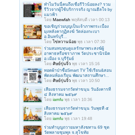
ทำไมวันนี้คนถึงเชื่อรีวิวน้อยลง? รวม
รีวิวจากผู้ใช้บริการจริง ญาณฮีลใจ by
แมวฟ้า
โดย
Maewfah
พฤหัสบดี เวลา 00:13
ขอเชิญร่วมบุญเป็นเจ้าภาพกระเบื้อง
มุงหลังคากุฏิสงฆ์ วัดล่องกะเบา
อ.อินทร์บุรี...
โดย
ไข่หวานน้อย
พุธ เวลา 07:30
ร่วมสมทบทุนดูแลรักษาพระสงฆ์ผู้
อาพาธหรือชราภาพ วัดประชานิรมิต
อ.เมือง จ.บุรีรัมย์
โดย
ศิษย์รุ่นจิ๋ว
พุธ เวลา 15:16
ทอดผ้าป่าซื้อSmart TV ใช้เรียน&สอน
พัดลมห้องเรียน พัฒนาสถานศึกษา...
โดย
ศิษย์รุ่นจิ๋ว
พุธ เวลา 10:50
เสียงธรรมจากวัดท่าขนุน วันอังคารที่
๔ สิงหาคม ๒๕๖๙
โดย
iamfu
พุธ เวลา 10:36
เสียงธรรมจากวัดท่าขนุน วันพุธที่ ๕
สิงหาคม ๒๕๖๙
โดย
iamfu
พุธ เวลา 19:48
ร่วมทําบุญถวายมหาสังฆทาน 69 ชุด
วัดพลายชุมพล จ.สุโขทัย