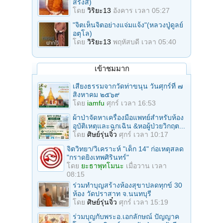
สรังสี)
โดย
วิริยะ13
อังคาร เวลา 05:27
"จิตเห็นจิตอย่างแจ่มแจ้ง"(หลวงปู่ดูลย์
อตุโล)
โดย
วิริยะ13
พฤหัสบดี เวลา 05:40
เข้าชมมาก
เสียงธรรมจากวัดท่าขนุน วันศุกร์ที่ ๗
สิงหาคม ๒๕๖๙
โดย
iamfu
ศุกร์ เวลา 16:53
ผ้าป่าจัดหาเครื่องมือแพทย์สำหรับห้อง
อุบัติเหตุและฉุกเฉิน &หอผู้ป่วยวิกฤต...
โดย
ศิษย์รุ่นจิ๋ว
ศุกร์ เวลา 10:17
จิตวิทยา/วิเคราะห์ "เด็ก 14" ก่อเหตุสลด
"กราดยิงเทพศิรินทร์"
โดย
ยะธาพุทโมนะ
เมื่อวาน เวลา
08:15
ร่วมทําบุญสร้างห้องสุขาปลดทุกข์ 30
ห้อง วัดปราสาท จ.นนทบุรี
โดย
ศิษย์รุ่นจิ๋ว
ศุกร์ เวลา 15:19
ร่วมบุญกับพระอ.เอกลักษณ์ ปัญญาค