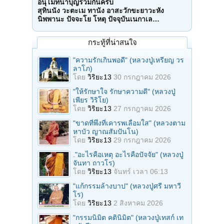
อนุโมทนาบุญร่วมกันครับ
สุทินนัง วะตะเม ทานัง อาสะวักขะยาวะหัง
นิพพานะ ปัจจะโย โหตุ ปัจจุบันเนกาเล…
กระทู้ที่น่าสนใจ
"ความรักเกินพอดี" (หลวงปู่เหรียญ วร
ลาโภ)
โดย
วิริยะ13
30 กรกฎาคม 2026
"ให้รักษาใจ รักษาความดี" (หลวงปู่
เพียร วิริโย)
โดย
วิริยะ13
27 กรกฎาคม 2026
"ขาดที่พึ่งที่เคารพเลื่อมใส" (หลวงตาม
หาบัว ญาณสัมปันโน)
โดย
วิริยะ13
29 กรกฎาคม 2026
."อะไรคือเหตุ อะไรคือปัจจัย" (หลวงปู่
จันทา ถาวโร)
โดย
วิริยะ13
จันทร์ เวลา 06:13
"แก้กรรมล้างบาป" (หลวงปู่ศรี มหาวี
โร)
โดย
วิริยะ13
2 สิงหาคม 2026
"กรรมนิมิต คตินิมิต" (หลวงปู่เทสก์ เท