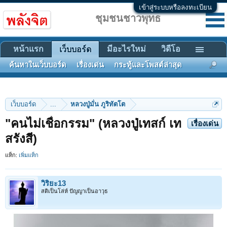
เข้าสู่ระบบหรือลงทะเบียน
ชุมชนชาวพุทธ
หน้าแรก
มีอะไรใหม่
วิดีโอ
เว็บบอร์ด
ค้นหาในเว็บบอร์ด
เรื่องเด่น
กระทู้และโพสต์ล่าสุด
เว็บบอร์ด
...
หลวงปู่มั่น ภูริทัตโต
"คนไม่เชื่อกรรม" (หลวงปู่เทสก์ เท
เรื่องเด่น
สรังสี)
แท็ก:
เพิ่มแท็ก
วิริยะ13
สติเป็นโล่ห์ ปัญญาเป็นอาวุธ