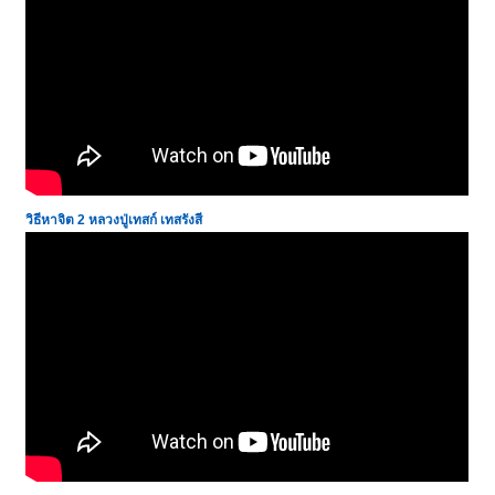
วิธีหาจิต 2 หลวงปู่เทสก์ เทสรังสี