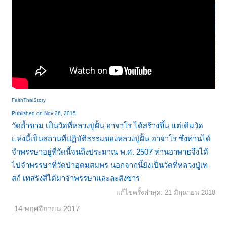
FaithThaiStory
Published on Nov 26, 2015
วัดถ้ำขาม เป็นวัดที่หลวงปู่ฝั้น อาจาโร ได้สร้างขึ้น แต่เดิมวัด
แห่งนี้เป็นสถานที่ปฏิบัติธรรมของหลวงปู่ฝั้น อาจาโร ซึ่งท่านได้
จำพรรษาอยู่ที่วัดนี้จนถึงประมาณ พ.ศ. 2507 ท่านอาพาธจึงได้
ไปจำพรรษาที่วัดป่าอุดมสมพร นอกจากนี้ยังเป็นวัดที่หลวงปู่เท
สก์ เทสรังสีได้มาจำพรรษาและละสังขาร
แก้ไขครั้งล่าสุด:
21 มิถุนายน 2018
14 พฤศจิกายน 2017