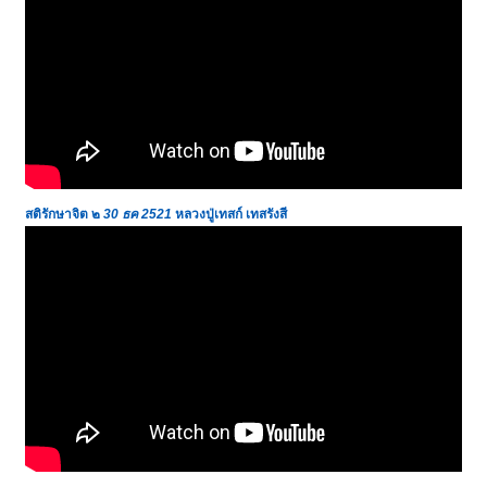
สติรักษาจิต ๒
30 ธค 2521
หลวงปู่เทสก์ เทสรังสี