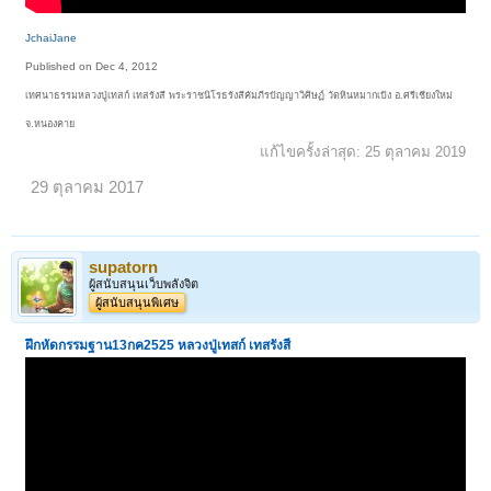
JchaiJane
Published on Dec 4, 2012
เทศนาธรรมหลวงปู่เทสก์ เทสรังสี พระราชนิโรธรังสีคัมภีรปัญญาวิศิษฏ์ วัดหินหมากเป้ง อ.ศรีเชียงใหม่
จ.หนองคาย
แก้ไขครั้งล่าสุด:
25 ตุลาคม 2019
29 ตุลาคม 2017
supatorn
ผู้สนับสนุนเว็บพลังจิต
ผู้สนับสนุนพิเศษ
ฝึกหัดกรรมฐาน13กค2525 หลวงปู่เทสก์ เทสรังสี