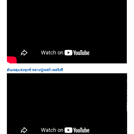
ต้นเหตุแห่งทุกข์ หลวงปู่เทสก์ เทสรังสี