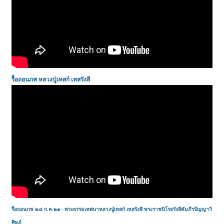
รื้อถอนภพ
หลวงปู่เทสก์ เทสรังสี
รื้อถอนภพ ๒๘ ก.ค.๒๑ - พระธรรมเทศนาหลวงปู่เทสก์ เทสรังสี พระราชนิโรธรังสีคัมภีรปัญญาวิ
ศิษฏ์