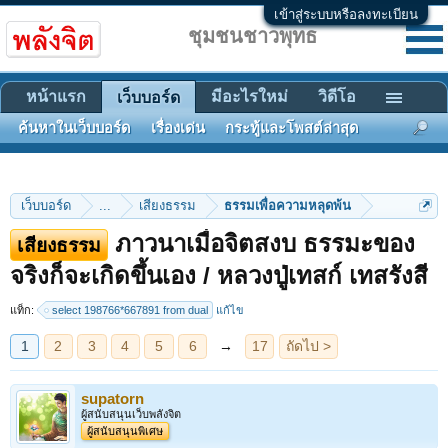
เข้าสู่ระบบหรือลงทะเบียน
ชุมชนชาวพุทธ
หน้าแรก
มีอะไรใหม่
วิดีโอ
เว็บบอร์ด
ค้นหาในเว็บบอร์ด
เรื่องเด่น
กระทู้และโพสต์ล่าสุด
เว็บบอร์ด
...
เสียงธรรม
ธรรมเพื่อความหลุดพ้น
ภาวนาเมื่อจิตสงบ ธรรมะของ
เสียงธรรม
1
2
3
4
5
6
→
17
ถัดไป >
จริงก็จะเกิดขึ้นเอง / หลวงปู่เทสก์ เทสรังสี
แท็ก:
select 198766*667891 from dual
แก้ไข
supatorn
ผู้สนับสนุนเว็บพลังจิต
ผู้สนับสนุนพิเศษ