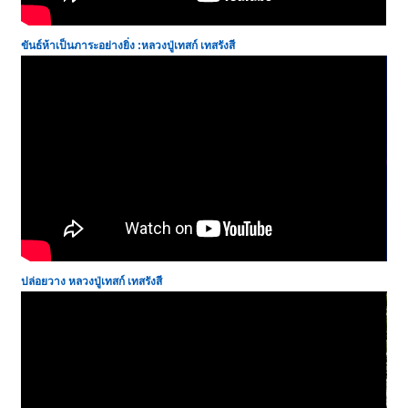
ขันธ์ห้าเป็นภาระอย่างยิ่ง :หลวงปู่เทสก์ เทสรังสี
ปล่อยวาง หลวงปู่เทสก์ เทสรังสี