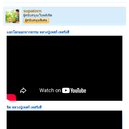
supatorn
ผู้สนับสนุนเว็บพลังจิต
ผู้สนับสนุนพิเศษ
แยกโลกออกจากธรรม
หลวงปู่เทสก์ เทสรังสี
จิต
หลวงปู่เทสก์ เทสรังสี