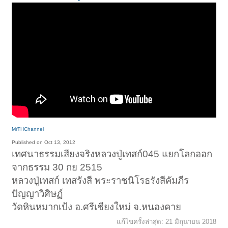
MrTHChannel
Published on Oct 13, 2012
เทศนาธรรมเสียงจริงหลวงปู่เทสก์045 แยกโลกออก
จากธรรม 30 กย 2515
หลวงปู่เทสก์ เทสรังสี พระราชนิโรธรังสีคัมภีร
ปัญญาวิศิษฏ์
วัดหินหมากเป้ง อ.ศรีเชียงใหม่ จ.หนองคาย
แก้ไขครั้งล่าสุด:
21 มิถุนายน 2018