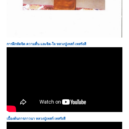
การฝึกหัดจิต ความตื่น และจิต-ใจ หลวงปู่เทสก์ เทสรังสี
เบื้องต้นการภาวนา
หลวงปู่เทสก์ เทสรังสี