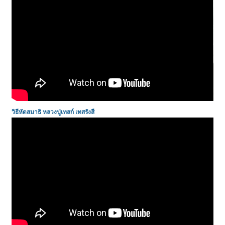
วิธีหัดสมาธิ
หลวงปู่เทสก์ เทสรังสี