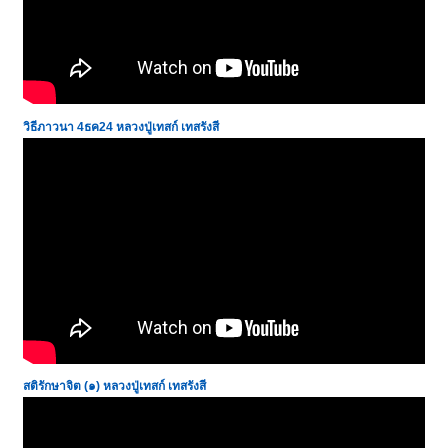
วิธีภาวนา 4ธค24
หลวงปู่เทสก์ เทสรังสี
สติรักษาจิต (๑)
หลวงปู่เทสก์ เทสรังสี