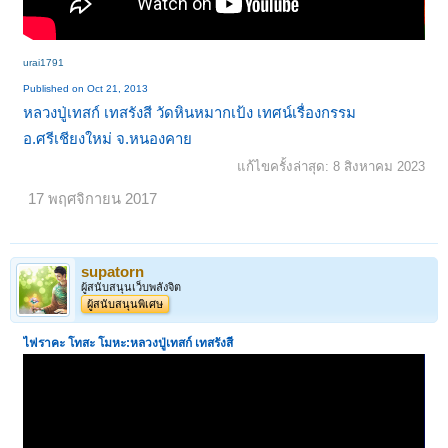
urai1791
Published on Oct 21, 2013
หลวงปู่เทสก์ เทสรังสี วัดหินหมากเป้ง เทศน์เรื่องกรรม
1
2
3
4
5
6
→
17
ถัดไป >
อ.ศรีเชียงใหม่ จ.หนองคาย
แก้ไขครั้งล่าสุด:
8 สิงหาคม 2023
17 พฤศจิกายน 2017
supatorn
ผู้สนับสนุนเว็บพลังจิต
ผู้สนับสนุนพิเศษ
ไฟราคะ โทสะ โมหะ:หลวงปู่เทสก์ เทสรังสี