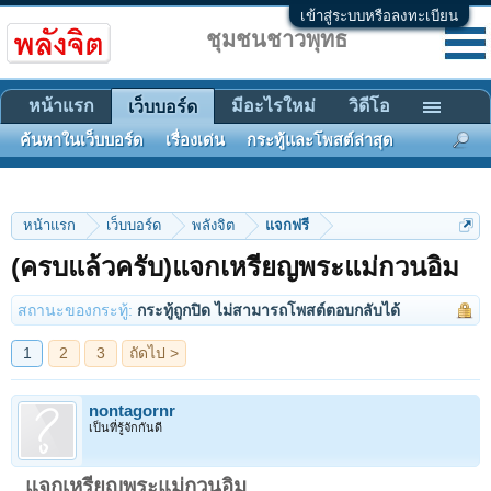
เข้าสู่ระบบหรือลงทะเบียน
ชุมชนชาวพุทธ
หน้าแรก
มีอะไรใหม่
วิดีโอ
เว็บบอร์ด
ค้นหาในเว็บบอร์ด
เรื่องเด่น
กระทู้และโพสต์ล่าสุด
หน้าแรก
เว็บบอร์ด
พลังจิต
แจกฟรี
1
2
3
ถัดไป >
(ครบแล้วครับ)แจกเหรียญพระแม่กวนอิม
สถานะของกระทู้:
กระทู้ถูกปิด ไม่สามารถโพสต์ตอบกลับได้
nontagornr
เป็นที่รู้จักกันดี
แจกเหรียญพระแม่กวนอิม