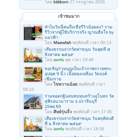
โดย
kittikorn
27 กรกฎาคม 2026
เข้าชมมาก
ทำไมวันนี้คนถึงเชื่อรีวิวน้อยลง? รวม
รีวิวจากผู้ใช้บริการจริง ญาณฮีลใจ by
แมวฟ้า
โดย
Maewfah
พฤหัสบดี เวลา 00:13
เสียงธรรมจากวัดท่าขนุน วันพุธที่ ๕
สิงหาคม ๒๕๖๙
โดย
iamfu
พุธ เวลา 19:48
ขอเชิญร่วมบุญเป็นเจ้าภาพถวายพระ
อุปคุต 9 นิ้ว เนื้อทองเหลือง วัดปงค์
เชียงราย
โดย
ไข่หวานน้อย
พฤหัสบดี เวลา
08:23
ร่วมทอดกฐินสมทบทุนสร้างอุโบสถ วัด
สุพีรอนวนาราม จ.ปราจีนบุรี
15พย.69
โดย
ศิษย์รุ่นจิ๋ว
พฤหัสบดี เวลา 17:45
เสียงธรรมจากวัดท่าขนุน วันพฤหัสบดี
ที่ ๖ สิงหาคม ๒๕๖๙
โดย
iamfu
พฤหัสบดี เวลา 18:06