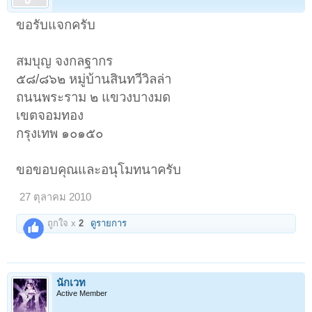
ขอรับแจกครับ
สมบุญ จงกลฐากร
๕๘/๘๖๒ หมู่บ้านสินทวีวิลล่า
ถนนพระราม ๒ แขวงบางมด
เขตจอมทอง
กรุงเทพ ๑๐๑๕๐
ขอขอบคุณและอนุโมทนาครับ
27 ตุลาคม 2010
ถูกใจ x
2
ดูรายการ
นักเวท
Active Member