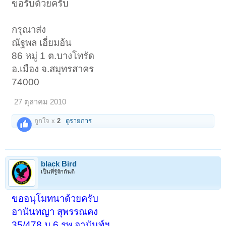
ขอรับด้วยครับ
กรุณาส่ง
ณัฐพล เอี่ยมอ้น
86 หมู่ 1 ต.บางโทรัด
อ.เมือง จ.สมุทรสาคร
74000
27 ตุลาคม 2010
ถูกใจ x
2
ดูรายการ
black Bird
เป็นที่รู้จักกันดี
ขออนุโมทนาด้วยครับ
อานันทญา สุพรรณคง
35/478 ม.6 รพ.อานันท์ฯ