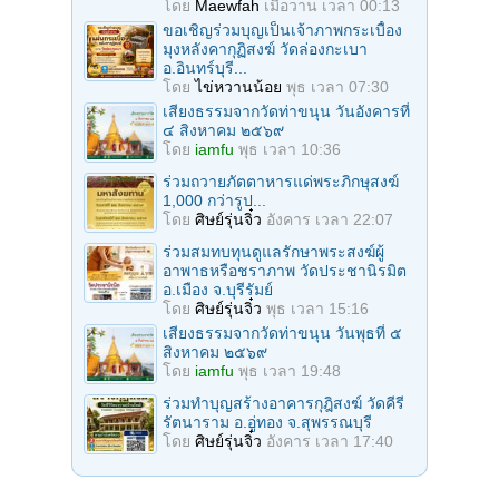
โดย
Maewfah
เมื่อวาน เวลา 00:13
ขอเชิญร่วมบุญเป็นเจ้าภาพกระเบื้อง
มุงหลังคากุฏิสงฆ์ วัดล่องกะเบา
อ.อินทร์บุรี...
โดย
ไข่หวานน้อย
พุธ เวลา 07:30
เสียงธรรมจากวัดท่าขนุน วันอังคารที่
๔ สิงหาคม ๒๕๖๙
โดย
iamfu
พุธ เวลา 10:36
ร่วมถวายภัตตาหารแด่พระภิกษุสงฆ์
1,000 กว่ารูป...
โดย
ศิษย์รุ่นจิ๋ว
อังคาร เวลา 22:07
ร่วมสมทบทุนดูแลรักษาพระสงฆ์ผู้
อาพาธหรือชราภาพ วัดประชานิรมิต
อ.เมือง จ.บุรีรัมย์
โดย
ศิษย์รุ่นจิ๋ว
พุธ เวลา 15:16
เสียงธรรมจากวัดท่าขนุน วันพุธที่ ๕
สิงหาคม ๒๕๖๙
โดย
iamfu
พุธ เวลา 19:48
ร่วมทำบุญสร้างอาคารกุฎิสงฆ์ วัดคีรี
รัตนาราม อ.อู่ทอง จ.สุพรรณบุรี
โดย
ศิษย์รุ่นจิ๋ว
อังคาร เวลา 17:40