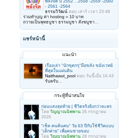
พลังจิต ปี 2552 ...2558 -2559 -2560
- 2561 -2564
ธรรมวิวัฒน์
ตอบ
เสาร์ เวลา 23:48
ร่วมทำบุญ ค่า hosting = 10 บาท
ถวายเป็นพุทธบูชา ธรรมบูชา สังฆบูชา…
แชร์หน้านี้
แนะนำ
เรื่องเล่า "นักขุดกรุ"มือขลัง ขมังเวทย์
ที่สุดในแผ่นดิน
Natthawut_pool
ตอบ
วันนี้เมื่อ 16:43
รับครับ…
กระทู้ที่น่าสนใจ
ก่อนแสงสุดท้าย | ชีวิตจริงยิ่งกว่าละคร
โดย
วิญญาณนิพพาน
26 กรกฎาคม
2026
"เช็ค คนค้นฅน" วัย 63 ปีกับใช้ชีวิตแบบ
“เด็กค่าย” เพื่อคนชายขอบ
โดย
วิญญาณนิพพาน
28 กรกฎาคม