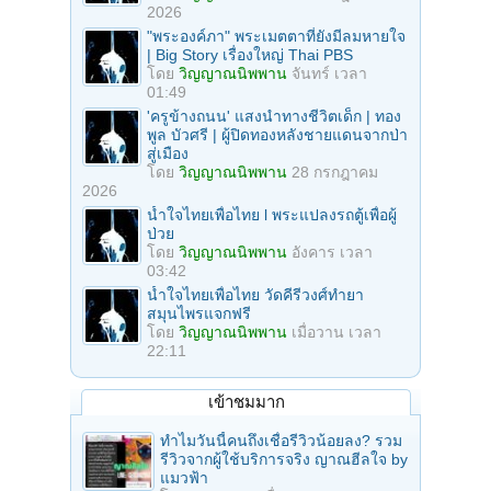
2026
"พระองค์ภา" พระเมตตาที่ยังมีลมหายใจ
| Big Story เรื่องใหญ่ Thai PBS
โดย
วิญญาณนิพพาน
จันทร์ เวลา
01:49
'ครูข้างถนน' แสงนำทางชีวิตเด็ก | ทอง
พูล บัวศรี | ผู้ปิดทองหลังชายแดนจากป่า
สู่เมือง
โดย
วิญญาณนิพพาน
28 กรกฎาคม
2026
น้ำใจไทยเพื่อไทย l พระแปลงรถตู้เพื่อผู้
ป่วย
โดย
วิญญาณนิพพาน
อังคาร เวลา
03:42
น้ำใจไทยเพื่อไทย วัดคีรีวงศ์ทำยา
สมุนไพรแจกฟรี
โดย
วิญญาณนิพพาน
เมื่อวาน เวลา
22:11
เข้าชมมาก
ทำไมวันนี้คนถึงเชื่อรีวิวน้อยลง? รวม
รีวิวจากผู้ใช้บริการจริง ญาณฮีลใจ by
แมวฟ้า