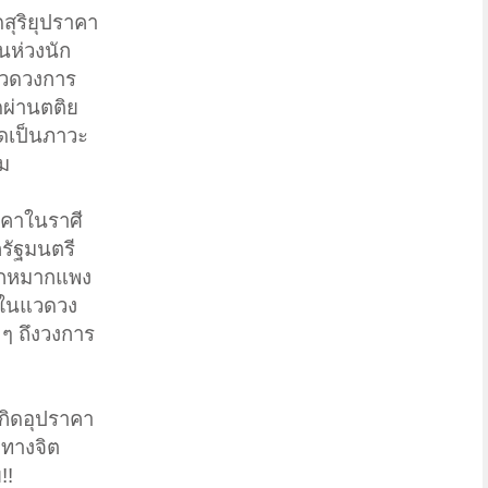
ดสุริยุปราคา
นห่วงนัก
 แวดวงการ
ดผ่านตติย
ิดเป็นภาวะ
รม
ราคาในราศี
รัฐมนตรี
วยากหมากแพง
ะในแวดวง
 ๆ ถึงวงการ
เกิดอุปราคา
ำทางจิต
!!