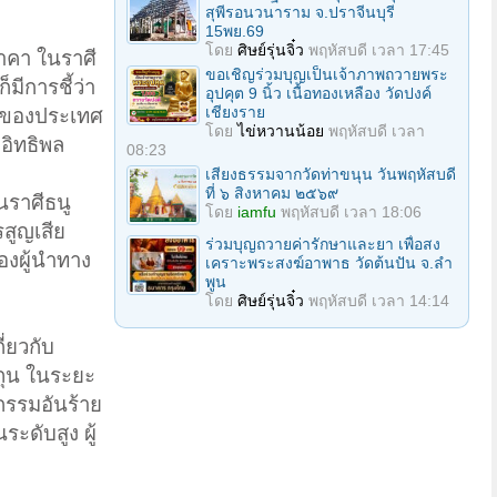
สุพีรอนวนาราม จ.ปราจีนบุรี
15พย.69
โดย
ศิษย์รุ่นจิ๋ว
พฤหัสบดี เวลา 17:45
ปราคา ในราศี
ขอเชิญร่วมบุญเป็นเจ้าภาพถวายพระ
ีการชี้ว่า
อุปคุต 9 นิ้ว เนื้อทองเหลือง วัดปงค์
เชียงราย
คัญของประเทศ
โดย
ไข่หวานน้อย
พฤหัสบดี เวลา
อิทธิพล
08:23
เสียงธรรมจากวัดท่าขนุน วันพฤหัสบดี
ที่ ๖ สิงหาคม ๒๕๖๙
นราศีธนู
โดย
iamfu
พฤหัสบดี เวลา 18:06
สูญเสีย
ร่วมบุญถวายค่ารักษาและยา เพื่อสง
องผู้นำทาง
เคราะพระสงฆ์อาพาธ วัดต้นปัน จ.ลํา
พูน
โดย
ศิษย์รุ่นจิ๋ว
พฤหัสบดี เวลา 14:14
ี่ยวกับ
ถุน ในระยะ
กรรมอันร้าย
ะดับสูง ผู้