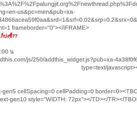
ttp%3A%2F%2Fpalungjit.org%2Fnewthread.php%3Fd
lng=en-us&pc=men&pub=xa-
d4866acea59f0aa&srd=1&srf=0.02&srp=0.2&srx=0
ht=1 frameborder="0"></IFRAME>
ก็บ่งชี้??
0:00 น
ddthis.com/js/250/addthis_widget.js?pub=xa-4a38f0
type=text/javascript
ext-gen5 cellSpacing=0 cellPadding=0 border=0><
d=ext-gen10 style="WIDTH: 72px"></TD></TR></TB