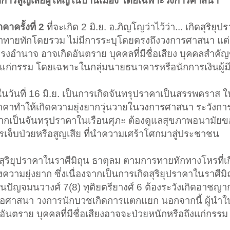
ิดการสูญเสียผู้ใหญ่ในบ้านเมือง โดยเฉพาะวงการศาสนา
คาครั้งที่ 2
ที่จะเกิด 2 มิ.ย. อ.ภิญโญว่าไว้ว่า... เกิดสุริยุ
คำทายทักโดยรวม ไม่มีการระบุโดยตรงถึงวงการศาสนา แต่ก็ม
่ดำรงอำนาจ อาจเกิดอันตราย บุคคลที่มีชื่อเสียง บุคคลสำ
แก่กรรม โดยเฉพาะในกลุ่มนายธนาคารหรือนักการเงินผู้มี
 ในวันที่ 16 มิ.ย. เป็นการเกิดจันทรุปราคาเป็นสรรพคราส ใ
ปราคาทำให้เกิดความยุ่งยากวุ่นวายในวงการศาสนา ระวังการ
งจากเป็นจันทรุปราคาในเรือนศุภะ ต้องดูแลสุขภาพอนามัยข
เจ็บป่วยหรือสูญเสีย ที่นำความเศร้าโศกมาสู่ประชาชน
กิดสุริยุปราคาในราศีมิถุน ธาตุลม ตามการทายทักทางโหรที่เก
ามยุ่งยาก ซึ่งเนื่องจากเป็นการเกิดสุริยุปราคาในราศีมิ
นปัญจมนวางศ์ 7(8) ทุติยตรียางศ์ 6 ต้องระวังเกิดอาชญา
ษ์ต่อศาสนา วงการนักบวชเกิดการแตกแยก นอกจากนี้ ผู้นำในร
ันตราย บุคคลที่มีชื่อเสียงอาจจะป่วยหนักหรือถึงแก่กรรม