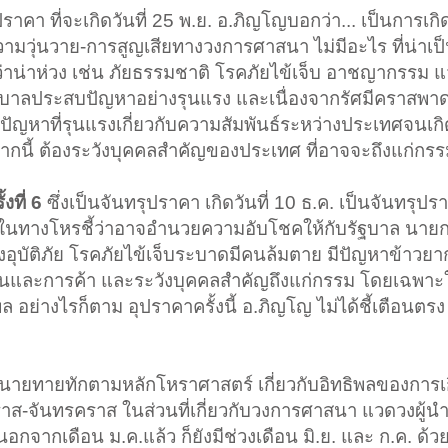
ยุปราคา ที่จะเกิดวันที่ 25 พ.ย. อ.ภิญโญบอกว่า... เป็นการเกิ
วามวุ่นวาย-การสูญเสียทางวงการศาสนา ไม่มีอะไร ที่น่าเป็
ถือว่าน่าห่วง เช่น ภัยธรรมชาติ โรคภัยไข้เจ็บ อาชญากรรม
รัฐบาลประสบปัญหาอย่างรุนแรง และเนื่องจากรัศมีคราสพา
ดปัญหาที่รุนแรงเกี่ยวกับความสัมพันธ์ระหว่างประเทศจนเก
กนี้ ต้องระวังบุคคลสำคัญของประเทศ ที่อาจจะถึงแก่กร
งที่ 6
ซึ่งเป็นจันทรุปราคา เกิดวันที่ 10 ธ.ค. เป็นจันทรุป
ี้ในทางโหรชี้ว่าอาจอำนวยความอับโชคให้กับรัฐบาล นายก
ะวังอุบัติภัย โรคภัยไข้เจ็บระบาดมีคนล้มตาย มีปัญหาข้า
งินและการค้า และระวังบุคคลสำคัญถึงแก่กรรม โดยเฉพา
ล อย่างไรก็ตาม อุปราคาครั้งนี้ อ.ภิญโญ ไม่ได้ชี้เตือนตรง
งคำทำนายทายทักตามหลักโหราศาสตร์ เกี่ยวกับอิทธิพลของการ
คราส-จันทรคราส ในส่วนที่เกี่ยวกับวงการศาสนา แวดวงผู้น
นอกจากเดือน ม.ค.แล้ว ก็ยังมีช่วงเดือน มิ.ย. และ ก.ค. ด้วย