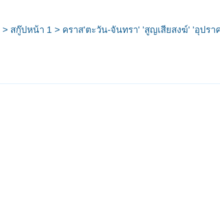
สกู๊ปหน้า 1 > คราส'ตะวัน-จันทรา' 'สูญเสียสงฆ์' 'อุปราคา