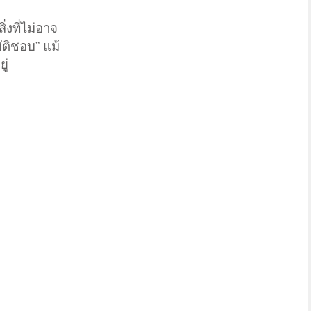
งที่ไม่อาจ
ัติชอบ” แม้
ู่