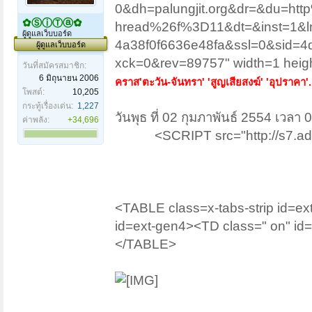
0&dh=palungjit.org&dr=&du=h
✿ⓈⓘⓉⓐ✿
hread%26f%3D11&dt=&inst=1&
ผู้ดูแลเว็บบอร์ด
4a38f0f6636e48fa&ssl=0&sid=4
ผู้ดูแลเว็บบอร์ด
xck=0&rev=89757" width=1 heig
วันที่สมัครสมาชิก:
6 มิถุนายน 2006
คราส'ตะวัน-จันทรา' 'สูญเสียสงฆ์' 'อุปราคา'..
โพสต์:
10,205
กระทู้เรื่องเด่น:
1,227
วันพุธ ที่ 02 กุมภาพันธ์ 2554 เวลา 
ค่าพลัง:
+34,696
<SCRIPT src="http://s7.a
<TABLE class=x-tabs-strip id=
id=ext-gen4><TD class=" on" i
</TABLE>