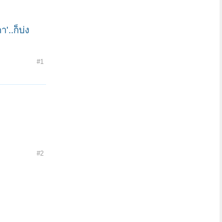
'..ก็บ่ง
#1
#2