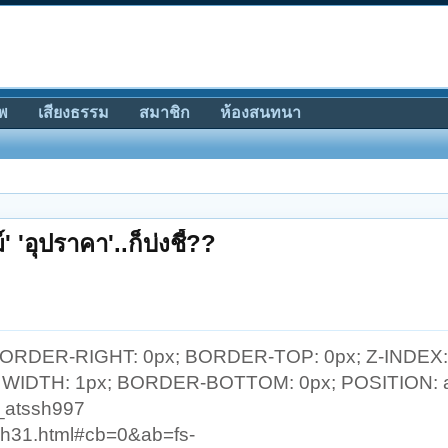
พ
เสียงธรรม
สมาชิก
ห้องสนทนา
 'อุปราคา'..ก็บ่งชี้??
BORDER-RIGHT: 0px; BORDER-TOP: 0px; Z-INDEX:
 WIDTH: 1px; BORDER-BOTTOM: 0px; POSITION: a
_atssh997
7/sh31.html#cb=0&ab=fs-