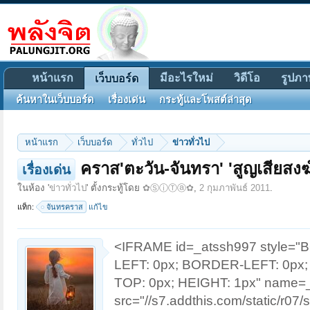
หน้าแรก
มีอะไรใหม่
วิดีโอ
รูปภา
เว็บบอร์ด
ค้นหาในเว็บบอร์ด
เรื่องเด่น
กระทู้และโพสต์ล่าสุด
หน้าแรก
เว็บบอร์ด
ทั่วไป
ข่าวทั่วไป
คราส'ตะวัน-จันทรา' 'สูญเสียสงฆ์'
เรื่องเด่น
ในห้อง '
ข่าวทั่วไป
' ตั้งกระทู้โดย
✿ⓈⓘⓉⓐ✿
,
2 กุมภาพันธ์ 2011
.
แท็ก:
จันทรคราส
แก้ไข
<IFRAME id=_atssh997 style="
LEFT: 0px; BORDER-LEFT: 0px;
TOP: 0px; HEIGHT: 1px" name=
src="//s7.addthis.com/static/r0