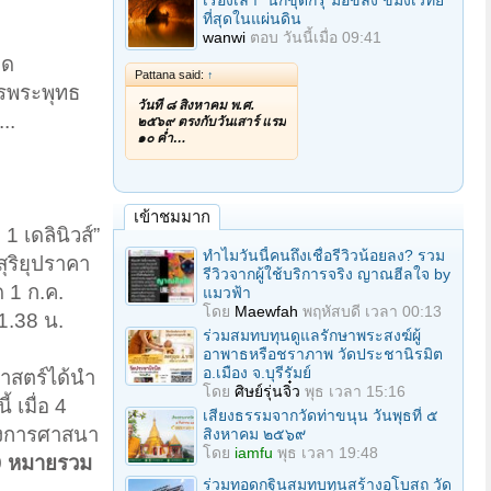
เรื่องเล่า "นักขุดกรุ"มือขลัง ขมังเวทย์
ที่สุดในแผ่นดิน
wanwi
ตอบ
วันนี้เมื่อ 09:41
าด
Pattana said:
↑
ารพระพุทธ
วันที่ ๘ สิงหาคม พ.ศ.
..
๒๕๖๙ ตรงกับวันเสาร์ แรม
๑๐ ค่ำ…
เข้าชมมาก
1 เดลินิวส์”
ทำไมวันนี้คนถึงเชื่อรีวิวน้อยลง? รวม
 สุริยุปราคา
รีวิวจากผู้ใช้บริการจริง ญาณฮีลใจ by
ด 1 ก.ค.
แมวฟ้า
โดย
Maewfah
พฤหัสบดี เวลา 00:13
21.38 น.
ร่วมสมทบทุนดูแลรักษาพระสงฆ์ผู้
อาพาธหรือชราภาพ วัดประชานิรมิต
อ.เมือง จ.บุรีรัมย์
ศาสตร์ได้นำ
โดย
ศิษย์รุ่นจิ๋ว
พุธ เวลา 15:16
 เมื่อ 4
เสียงธรรมจากวัดท่าขนุน วันพุธที่ ๕
 วงการศาสนา
สิงหาคม ๒๕๖๙
โดย
iamfu
พุธ เวลา 19:48
 9 หมายรวม
ร่วมทอดกฐินสมทบทุนสร้างอุโบสถ วัด