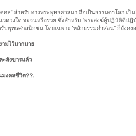
ยบุคคล” สำหรับทางพระพุทธศาสนา ถือเป็นธรรมดาโลก เป็นสิ่
วดวงใด จะจนหรือรวย ซึ่งสำหรับ ’พระสงฆ์ผู้ปฏิบัติดีปฏิบ
ำหรับพุทธศาสนิกชน โดยเฉพาะ ’หลักธรรมคำสอน” ก็ยังคงอย
ดีงามไว้มากมาย
มละสังขารแล้ว
ป็นมงคลชีวิต??.