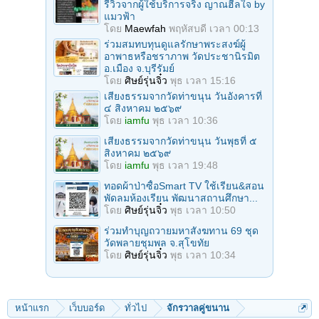
รีวิวจากผู้ใช้บริการจริง ญาณฮีลใจ by
แมวฟ้า
โดย
Maewfah
พฤหัสบดี เวลา 00:13
ร่วมสมทบทุนดูแลรักษาพระสงฆ์ผู้
อาพาธหรือชราภาพ วัดประชานิรมิต
อ.เมือง จ.บุรีรัมย์
โดย
ศิษย์รุ่นจิ๋ว
พุธ เวลา 15:16
เสียงธรรมจากวัดท่าขนุน วันอังคารที่
๔ สิงหาคม ๒๕๖๙
โดย
iamfu
พุธ เวลา 10:36
เสียงธรรมจากวัดท่าขนุน วันพุธที่ ๕
สิงหาคม ๒๕๖๙
โดย
iamfu
พุธ เวลา 19:48
ทอดผ้าป่าซื้อSmart TV ใช้เรียน&สอน
พัดลมห้องเรียน พัฒนาสถานศึกษา...
โดย
ศิษย์รุ่นจิ๋ว
พุธ เวลา 10:50
ร่วมทําบุญถวายมหาสังฆทาน 69 ชุด
วัดพลายชุมพล จ.สุโขทัย
โดย
ศิษย์รุ่นจิ๋ว
พุธ เวลา 10:34
หน้าแรก
เว็บบอร์ด
ทั่วไป
จักรวาลคู่ขนาน