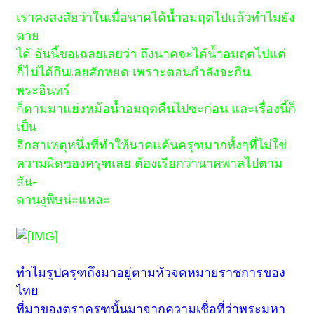
เราคงสงสัยว่าในเมื่อนาคได้น้ำอมฤตไปแล้วทำไมยัง
ตาย
ได้ อันนี้ขอเฉลยเลยว่า ถึงนาคจะได้น้ำอมฤตไปแต่
ก็ไม่ได้กินเลยสักหยด เพราะตอนกำลังจะกิน
พระอินทร์
ก็ตามมาแย่งหม้อน้ำอมฤตคืนไปซะก่อน และเรื่องนี้ก็
เป็น
อีกสาเหตุหนึ่งที่ทำให้นาคแค้นครุฑมากทั้งๆที่ไม่ใช่
ความผิดของครุฑเลย ต้องเรียกว่านาคพาลไปตาม
สัน-
ดานงูพิษน่ะแหละ
ทำไมรูปครุฑถึงมาอยู่ตามหัวจดหมายราชการของ
ไทย
ที่มาของตราครุฑนั้นมาจากความเชื่อที่ว่าพระมหา