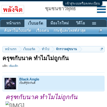
เข้าสู่ระบบหรือลงทะเบียน
ชุมชนชาวพุทธ
หน้าแรก
มีอะไรใหม่
วิดีโอ
เว็บบอร์ด
ค้นหาในเว็บบอร์ด
เรื่องเด่น
กระทู้และโพสต์ล่าสุด
หน้าแรก
เว็บบอร์ด
ทั่วไป
จักรวาลคู่ขนาน
ครุฑกับนาค ทำไมไม่ถูกกัน
แท็ก:
เพิ่มแท็ก
Black Angle
เป็นที่รู้จักกันดี
ครุฑกับนาค ทำไมไม่ถูกกัน