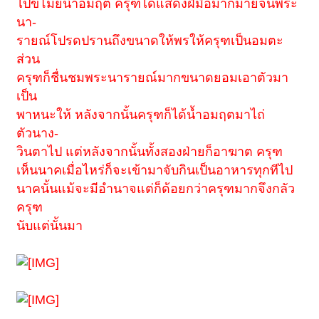
ไปขโมยน้ำอมฤต ครุฑได้แสดงฝีมือมากมายจนพระ
นา-
รายณ์โปรดปรานถึงขนาดให้พรให้ครุฑเป็นอมตะ
ส่วน
ครุฑก็ชื่นชมพระนารายณ์มากขนาดยอมเอาตัวมา
เป็น
พาหนะให้ หลังจากนั้นครุฑก็ได้น้ำอมฤตมาไถ่
ตัวนาง-
วินตาไป แต่หลังจากนั้นทั้งสองฝ่ายก็อาฆาต ครุฑ
เห็นนาคเมื่อไหร่ก็จะเข้ามาจับกินเป็นอาหารทุกทีไป
นาคนั้นแม้จะมีอำนาจแต่ก็ด้อยกว่าครุฑมากจึงกลัว
ครุฑ
นับแต่นั้นมา