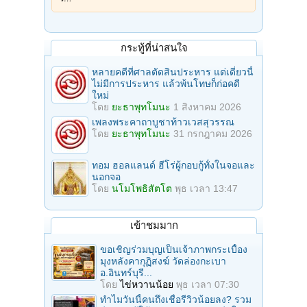
กระทู้ที่น่าสนใจ
หลายคดีที่ศาลตัดสินประหาร แต่เดี๋ยวนี้
ไม่มีการประหาร แล้วพ้นโทษก็ก่อคดี
ใหม่
โดย
ยะธาพุทโมนะ
1 สิงหาคม 2026
เพลงพระคาถาบูชาท้าวเวสสุวรรณ
โดย
ยะธาพุทโมนะ
31 กรกฎาคม 2026
ทอม ฮอลแลนด์ ฮีโร่ผู้กอบกู้ทั้งในจอและ
นอกจอ
โดย
นโมโพธิสัตโต
พุธ เวลา 13:47
เข้าชมมาก
ขอเชิญร่วมบุญเป็นเจ้าภาพกระเบื้อง
มุงหลังคากุฏิสงฆ์ วัดล่องกะเบา
อ.อินทร์บุรี...
โดย
ไข่หวานน้อย
พุธ เวลา 07:30
ทำไมวันนี้คนถึงเชื่อรีวิวน้อยลง? รวม