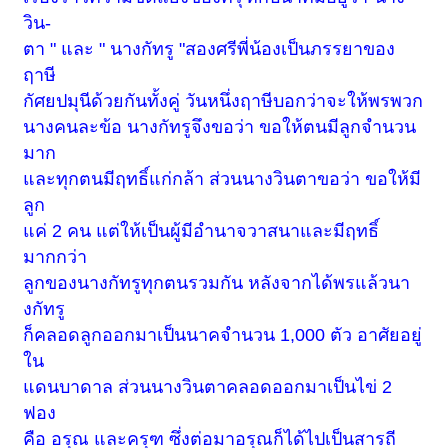
วิน-
ตา " และ " นางกัทรู "สองศรีพี่น้องเป็นภรรยาของ
ฤาษี
กัศยปมุนีด้วยกันทั้งคู่ วันหนึ่งฤาษีบอกว่าจะให้พรพวก
นางคนละข้อ นางกัทรูจึงขอว่า ขอให้ตนมีลูกจำนวน
มาก
และทุกตนมีฤทธิ์แก่กล้า ส่วนนางวินตาขอว่า ขอให้มี
ลูก
แค่ 2 คน แต่ให้เป็นผู้มีอำนาจวาสนาและมีฤทธิ์
มากกว่า
ลูกของนางกัทรูทุกตนรวมกัน หลังจากได้พรแล้วนา
งกัทรู
ก็คลอดลูกออกมาเป็นนาคจำนวน 1,000 ตัว อาศัยอยู่
ใน
แดนบาดาล ส่วนนางวินตาคลอดออกมาเป็นไข่ 2
ฟอง
คือ อรุณ และครุฑ ซึ่งต่อมาอรุณก็ได้ไปเป็นสารถี