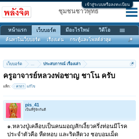
เข้าสู่ระบบหรือลงทะเบียน
ชุมชนชาวพุทธ
หน้าแรก
มีอะไรใหม่
วิดีโอ
เว็บบอร์ด
ค้นหาในเว็บบอร์ด
เรื่องเด่น
กระทู้และโพสต์ล่าสุด
เว็บบอร์ด
...
ประสบการณ์ เรื่องเล่า
ครูอาจารย์หลวงพ่อชาญ ชาโน ครับ
แท็ก:
คาถา
แก้ไข
pis_41
เป็นที่รู้จักกันดี
๑.หลวงปู่เคลือบเป็นคนมอญสักเงี้ยวครึ่งท่อนมีโรค
ประจำตัวคือ หืดหอบ และริดสีดวง
ชอบอมเม็ด