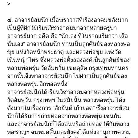
>
๔. อาจารย์สมนึก เมื่อฆราวาสที่เรืองอาคมขลังมาก
เป็นผู้ที่ฝักใฝ่เรียนวิชาอาคมมาจากหลายครูบา
อาจารย์มาก อดีต คือ
“
นักเลง
ที่โบราณเรียกว่า เสือ
นั่นเอง
”
อาจารย์สมนึก ท่านเป็นลูกศิษย์ของหลวงพ่อ
ขุย
แห่งวัดหน้าพระธาตุ และหลวงพ่อขุย แห่งวัด
เนินหญ้าไทร
ซึ่งหลวงพ่อทั้งสององค์เป็นลูกศิษย์ของ
หลานพ่อหรุ่น วัดอัมพวัน เขตดุสิต
กรุงเทพมหานคร
จากนั้นจึงพาอาจารย์สมนึก ไปฝากเป็นลูกศิษย์ของ
หลวงพ่อหรุ่น
อีกทอดหนึ่ง
อาจารย์สมนึกได้เรียนวิชาอาคมจากหลวงพ่อหรุ่น
วัดอัมพวัน
กรุงเทพฯ ในสมัยนั้น หลวงพ่อหรุ่น โด่ง
ดังมากในเรื่องการ
“
สักยันต์ เก้ายอด
”
ซึ่งอาจารย์สม
นึกก็ได้รับการถ่ายทอดจากหลวงพ่อหยุ่น เช่นกัน
และอาจารย์สมนึกก็ได้สอนหรือถ่ายทอดให้กับหลวง
พ่อชาญฯ
จนหมดสิ้นและยังคงได้แห่งอานุภาพความ