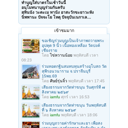
ทำบุญใส่บาตรในเช้าวันนี้
อนุโมทนาบุญร่วมกันครับ
สุทินนัง วะตะเม ทานัง อาสะวักขะยาวะหัง
นิพพานะ ปัจจะโย โหตุ ปัจจุบันเนกาเล…
เข้าชมมาก
ขอเชิญร่วมบุญเป็นเจ้าภาพถวายพระ
อุปคุต 9 นิ้ว เนื้อทองเหลือง วัดปงค์
เชียงราย
โดย
ไข่หวานน้อย
พฤหัสบดี เวลา
08:23
ร่วมทอดกฐินสมทบทุนสร้างอุโบสถ วัด
สุพีรอนวนาราม จ.ปราจีนบุรี
15พย.69
โดย
ศิษย์รุ่นจิ๋ว
พฤหัสบดี เวลา 17:45
เสียงธรรมจากวัดท่าขนุน วันศุกร์ที่ ๗
สิงหาคม ๒๕๖๙
โดย
iamfu
ศุกร์ เวลา 16:53
เสียงธรรมจากวัดท่าขนุน วันพฤหัสบดี
ที่ ๖ สิงหาคม ๒๕๖๙
โดย
iamfu
พฤหัสบดี เวลา 18:06
ร่วมบุญถวายค่ารักษาและยา เพื่อสง