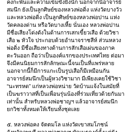
คงกะพันและความเข้มขังยิ่งนัก
นอกจากนี้อาจารย์
สมนึก ยังเป็นลูกศิษย์ของหลวงพ่อดิ่ง แห่งวัดบางวัว
และหลวงพ่อดิ่ง
เป็นลูกศิษย์ของหลวงพ่อปาน แห่ง
วัดคลองด่าน หรือวัดบางเหี้ย นั่นเอง หลวงพ่อปาน
มีชื่อเสียงโด่งดังในด้านการเสกเขี้ยวเสือ ด้วยวิชา
เสือ ๒ หัวใจ
ประกอบด้วยอำนาจราชสีห์ ส่วนหลวง
พ่อดิ่ง
มีชื่อเสียงทางด้านการสักเสือเผ่นของภาค
ตะวันออก ถือว่าเป็นองค์แรกของประเทศไทย
ต่อมา
จึงมีคนนิยมการสักลักษณะนี้จนเป็นที่แพร่หลาย
นอกจากนี้ก็มีการแกะเป็นรูปเสือก็มีเหมือนกัน
อาจารย์สมนึกเป็นผู้หวงวิชามาก
มีเพียงเคยใช้วิชา
“
นะทรหด
”
แก่หลวงพ่อหน่าย
วัดบ้านแจ้งในสมัยที่
เป็นฆราวาสที่เป็นเพื่อนรุ่นน้องที่ร่วมเที่ยวด้วยกันมา
เท่านั้น
สำหรับหลวงพ่อชาญฯ แล้วอาจารย์สมนึก
ยกวิชาทั้งหมดให้เรียนทั้งชุดเลย
๕. หลวงพ่อคง จัตตมโล
แห่งวัดเขาสมโภชน์