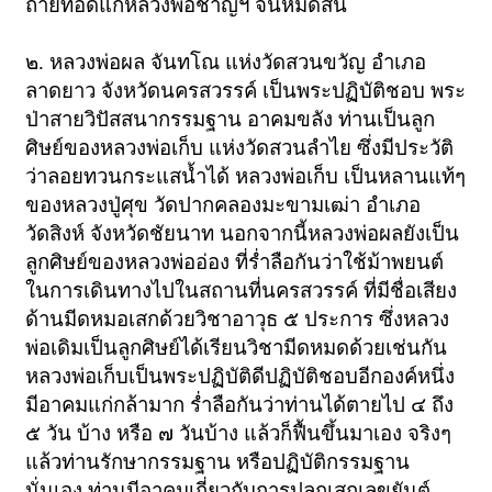
ถ่ายทอดแก่หลวงพ่อชาญฯ จนหมดสิ้น
๒. หลวงพ่อผล จันทโณ
แห่งวัดสวนขวัญ อำเภอ
ลาดยาว จังหวัดนครสวรรค์ เป็นพระปฏิบัติชอบ
พระ
ป่าสายวิปัสสนากรรมฐาน อาคมขลัง ท่านเป็นลูก
ศิษย์ของหลวงพ่อเก็บ แห่งวัดสวนลำไย
ซึ่งมีประวัติ
ว่าลอยทวนกระแสน้ำได้ หลวงพ่อเก็บ เป็นหลานแท้ๆ
ของหลวงปู่ศุข
วัดปากคลองมะขามเฒ่า อำเภอ
วัดสิงห์ จังหวัดชัยนาท
นอกจากนี้หลวงพ่อผลยังเป็น
ลูกศิษย์ของหลวงพ่ออ่อง
ที่ร่ำลือกันว่าใช้ม้าพยนต์
ในการเดินทางไปในสถานที่นครสวรรค์
ที่มีชื่อเสียง
ด้านมีดหมอเสกด้วยวิชาอาวุธ ๕ ประการ
ซึ่งหลวง
พ่อเดิมเป็นลูกศิษย์ได้เรียนวิชามีดหมดด้วยเช่นกัน
หลวงพ่อเก็บเป็นพระปฏิบัติดีปฏิบัติชอบอีกองค์หนึ่ง
มีอาคมแก่กล้ามาก
ร่ำลือกันว่าท่านได้ตายไป ๔ ถึง
๕ วัน บ้าง หรือ ๗ วันบ้าง แล้วก็ฟื้นขึ้นมาเอง
จริงๆ
แล้วท่านรักษากรรมฐาน หรือปฏิบัติกรรมฐาน
นั่นเอง
ท่านมีอาคมเกี่ยวกับการปลุกเสกเลขยันต์