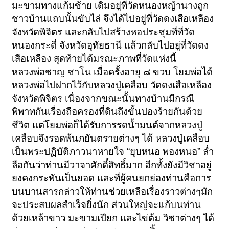
มะขามทางแก้มซ้าย เดิมอยู่ที่วัดหนองหญ้านางถูก
ชาวบ้านแถบนั้นขับไล่
จึงได้ไปอยู่ที่วัดดงเสือเหลือง
จังหวัดพิจิตร
และกลับไปสร้างหอประชุมที่ที่วัด
หนองกระดี่ จังหวัดอุทัยธานี
แล้วกลับไปอยู่ที่วัดดง
เสือเหลือง สุดท้ายได้มรณะภาพที่วัดแห่งนี้
หลวงพ่อชาญ ชาโน เมื่อครั้งอายุ ๘ ขวบ โยมพ่อได้
หลวงพ่อไปฝากไว้กับหลวงปู่เคลือบ
วัดดงเสือเหลือง
จังหวัดพิจิตร
เนื่องจากขณะนั้นทางบ้านมีกรณี
พิพาทกันเรื่องถือครองที่ดินถึงขั้นปองร้ายกันด้วย
ชีวิต
แต่โยมพ่อก็ได้รับการรดน้ำมนต์จากหลวงปู่
เคลือบจึงรอดพ้นภยันตรายต่างๆ ได้
หลวงปู่เคลือบ
เป็นพระปฏิบัติภาวนาหายใจ
“
ยุบหนอ พองหนอ
”
ล่ำ
ลือกันว่าท่านมีวาจาศักดิ์สิทธิ์มาก อีกทั้งยังมีวิชาอยู่
ยงคงกระพันเป็นยอด
และที่ผู้คนยกย่องท่านคือการ
บนบานสารกล่าวให้ท่านช่วยเหลือเรื่องราวต่างๆมัก
จะประสบผลสำเร็จยิ่งนัก
ส่วนใหญ่จะแก้บนท่าน
ด้วยเหล้าขาว มะขามเปียก และไข่ต้ม วิชาต่างๆ
ได้