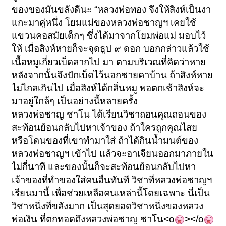
ของของมันขลังดีนะ
“
หลวงพ่อทอง จึงให้สิงห์เป็นงา
แกะมาคู่หนึ่ง
โยมแม่ของหลวงพ่อชาญฯ เคยใช้
แขวนคอสมัยเด็กๆ ซึ่งได้มาจากโยมพ่อแม่ มอบไว้
ให้
เมื่อสิงห์หายก็จะจุดธูป ๙ ดอก บอกกล่าวแล้วใช้
เนื้อหมูเกี่ยวเบ็ดลากไป มา
ตามบริเวณที่คิดว่าหาย
หลังจากนั้นจึงปักเบ็ดไว้นอกชายคาบ้าน
ถ้าสิงห์หาย
ไม่ไกลเกินไป เมื่อสิงห์ได้กลิ่นหมู พอตกเช้าสิงห์จะ
มาอยู่ใกล้ๆ
เป็นอย่างนี้หลายครั้ง
หลวงพ่อชาญ ชาโน
ได้เรียนวิชาถอนคุณถอนของ
สะท้อนย้อนกลับไปหาเจ้าของ ถ้าใครถูกคุณไสย
หรือโดนของที่เขาทำมาใส่ ถ้าได้กินน้ำมนต์ของ
หลวงพ่อชาญฯ เข้าไป
แล้วจะอาเจียนออกมาภายใน
ไม่กี่นาที
และของนั้นก็จะสะท้อนย้อนกลับไปหา
เจ้าของที่ทำของใส่คนอื่นทันที วิชาที่หลวงพ่อชาญฯ
เรียนมานี้ เพื่อช่วยเหลือคนเหล่านี้โดยเฉพาะ นี่เป็น
วิชาหนึ่งที่ขลังมาก
เป็นสุดยอดวิชาหนึ่งของหลวง
พ่อเงิน ที่ตกทอดถึงหลวงพ่อชาญ ชาโน
<o
></o