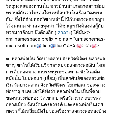
วัตถุมงคลของท่านนั้น
ชาวบ้านอำเภอลาดยาวย่อม
ทราบดีกันว่าไม่รองใครเหมือนกันในเรื่อง
“
คงพระ
กัน
”
ซึ่งได้ถ่ายทอดวิชาเหล่านี้ให้กับหลวงพ่อชาญฯ
ไว้จนหมด ท่านเคยพูดว่า
“
ได้ชาญฯ
มึงต้องต่อสู้กับ
พวกมารอีกมา มึงต้องถือ (
คาถา
) ให้มั่น
<?
xml:namespace prefix = o ns = "urn:schemas-
microsoft-com
ffice
ffice" /><o
></o
>
๓. หลวงพ่อเงิน วัดบางคลาน จังหวัดพิจิตร หลวงพ่อ
ชาญ
ชาโนได้เรียนวิชาอาคมของหลวงพ่อเงิน โดย
การสืบทอดมาจากบรรพบุรุษของท่าน
ซึ่งในอดีต
สมัยนั้น โยมพ่อแก (เลี่ยม) เป็นลูกศิษย์ของหลวงพ่อ
เงิน วัดบางคลาน
จังหวัดพิจิตร โยมพ่อแก่ของหลวง
พ่อชาญฯ เคยเล่าให้ฟังว่า หลวงพ่อเงิน
เป็นพี่ชาย
ของหลวงพ่อทอง วัดเขากบ หรือวัดวรนาถบรรพต
กลางเมือง จังหวัดนครสวรรค์
และหลวงพ่อเงินเคย
พูดว่า
“
ไอ้เหลี่ยมมึงไปขอเครื่องรางหลวงพ่อทองบ้าง