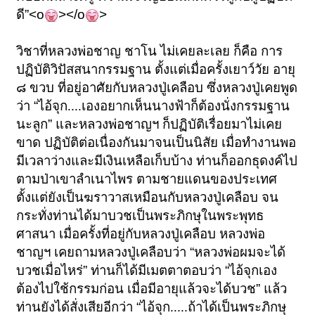
ดี
”<o
></o
>
วิชาที่หลวงพ่อชาญ ชาโน ไม่เคยละเลย ก็คือ
การ
ปฏิบัติวิปัสสนากรรมฐาน ตั้งแต่เมื่อครั้งเยาว์วัย อายุ
๘ ขวบ
ที่อยู่อาศัยกับหลวงปู่เคลือบ ซึ่งหลวงปู่เคยพูด
ว่า
“
ไอ้จุก....เองอยากเห็นนางฟ้าก็ต้องนั่งกรรมฐาน
นะลูก
”
และหลวงพ่อชาญฯ
ก็ปฏิบัติเรื่อยมาไม่เคย
ขาด ปฏิบัติต่อเนื่องกันมาจนเป็นนิสัย
เมื่อทำงานพอ
มีเวลาว่างและมีเงินเหลือเก็บบ้าง ท่านก็ออกธุดงค์ไป
ตามป่าเขาลำเนาไพร
ตามชายแดนของประเทศ
ตั้งแต่ยังเป็นฆราวาสเหมือนกับหลวงปู่เคลือบ
จน
กระทั่งท่านได้มาบวชเป็นพระภิกษุในพระพุทธ
ศาสนา
เมื่อครั้งที่อยู่กับหลวงปู่เคลือบ หลวงพ่อ
ชาญฯ เคยถามหลวงปู่เคลือบว่า
“
หลวงพ่อผมจะได้
บวชเมื่อไหร่
”
ท่านก็ได้มีเมตตาตอบว่า
“
ไอ้จุกเอง
ต้องไปใช้กรรมก่อน
เมื่อมีอายุแล้วจะได้บวช
”
แล้ว
ท่านยังได้สั่งเสียอีกว่า
“
ไอ้จุก.....ถ้าได้เป็นพระภิกษุ