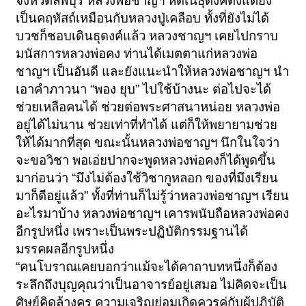
จังหวัดลพบุรี หลวงพ่อชาญฯ
หัดเนธุดงค์ตั้งแต่ยัง
เป็นคฤหัสถ์เหมือนกับหลวงปู่เคลือบ
ทั้งที่ยังไม่ได้
บวชก็ชอบเดินธุดงค์แล้ว หลวงชาญฯ เคยไปกราบ
มนัสการหลวงพ่อคง
ท่านได้เมตตาแก่หลวงพ่อ
ชาญฯ เป็นอันดี และยังแนะนำให้หลวงพ่อชาญฯ นำ
เอาคำภาวนา
“
พอง
ยุบ
”
ไปใช้บ้างนะ ต่อไปจะได้
ช่วยเหลือคนได้ ช่วยต่อพระศาสนาหน่อย
หลวงพ่อ
อยู่ได้ไม่นาน ช่วยเท่าที่ทำได้ แต่ก็ให้พยายามช่วย
ให้ได้มากที่สุด
ขณะนั้นหลวงพ่อชาญฯ นึกในใจว่า
จะขอวิชา
พอเอ่ยปากจะพูดหลวงพ่อคงก็ได้พูดขึ้น
มาก่อนว่า
“
มึงไม่ต้องใช้วิชากูหลอก
ของที่มึงเรียน
มาก็ดีอยู่แล้ว
”
ทั้งที่ท่านก็ไม่รู้ว่าหลวงพ่อชาญฯ เรียน
อะไรมาบ้าง
หลวงพ่อชาญฯ เคารพนับถือหลวงพ่อคง
อีกรูปหนึ่ง
เพราะเป็นพระปฏิบัติกรรมฐานได้
มรรคผลอีกรูปหนึ่ง
“
คนโบราณเคยบอกว่าแม้จะได้คาถาบทหนึ่งก็ต้อง
ระลึกถึงบุญคุณว่าเป็นอาจารย์อยู่เสมอ
ไม่คิดจะเป็น
ศิษย์คิดล้างครู ความเจริญย่อมเกิดควรคู่กับผู้ปฏิบัติ