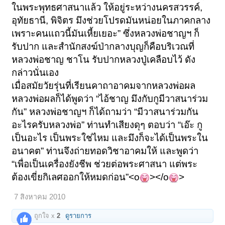
ในพระพุทธศาสนาแล้ว ให้อยู่ระหว่างนครสวรรค์
,
อุทัยธานี
,
พิจิตร มึงช่วยโปรดมันหน่อยในภาคกลาง
เพราะคนแถวนี้มันเหี้ยเยอะ
”
ซึ่งหลวงพ่อชาญฯ ก็
รับปาก และสำนักสงฆ์ป่ากลางบุญก็คือบริเวณที่
หลวงพ่อชาญ ชาโน
รับปากหลวงปู่เคลือบไว้
ดัง
กล่าวนั่นเอง
เมื่อสมัยวัยรุ่นที่เรียนคาถาอาคมจากหลวงพ่อผล
หลวงพ่อผลก็ได้พูดว่า
“
ไอ้ชาญ มึงกับกูมีวาสนาร่วม
กัน
”
หลวงพ่อชาญฯ ก็ได้ถามว่า
“
มีวาสนาร่วมกัน
อะไรครับหลวงพ่อ
”
ท่านทำเสียงดุๆ ตอบว่า
“
เอ๊ะ กู
เป็นอะไร
เป็นพระใช่ไหม และมึงก็จะได้เป็นพระใน
อนาคต
”
ท่านจึงถ่ายทอดวิชาอาคมให้ และพูดว่า
“
เพื่อเป็นเครื่องยังชีพ ช่วยต่อพระศาสนา
แต่พระ
ต้องเขี่ยกิเลศออกให้หมดก่อน
”<o
></o
>
7 สิงหาคม 2010
ถูกใจ x
2
ดูรายการ