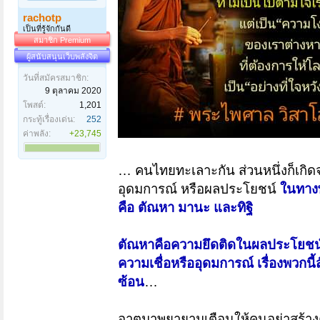
rachotp
เป็นที่รู้จักกันดี
สมาชิก Premium
ผู้สนับสนุนเว็บพลังจิต
วันที่สมัครสมาชิก:
9 ตุลาคม 2020
โพสต์:
1,201
กระทู้เรื่องเด่น:
252
ค่าพลัง:
+23,745
… คนไทยทะเลาะกัน ส่วนหนึ่งก็เกิดจ
อุดมการณ์ หรือผลประโยชน์
ในทางพ
คือ ตัณหา มานะ และทิฐิ
ตัณหาคือความยึดติดในผลประโยชน
ความเชื่อหรืออุดมการณ์
เรื่องพวกนี
ซ้อน
…
อาตมาพยายามเตือนให้คนอย่าสร้างคว