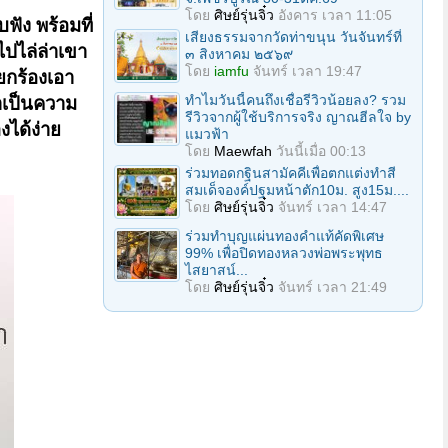
โดย
ศิษย์รุ่นจิ๋ว
อังคาร เวลา 11:05
บฟัง พร้อมที่
เสียงธรรมจากวัดท่าขนุน วันจันทร์ที่
ไปไล่ล่าเขา
๓ สิงหาคม ๒๕๖๙
โดย
iamfu
จันทร์ เวลา 19:47
ยกร้องเอา
ทำไมวันนี้คนถึงเชื่อรีวิวน้อยลง? รวม
ราเป็นความ
รีวิวจากผู้ใช้บริการจริง ญาณฮีลใจ by
งได้ง่าย
แมวฟ้า
โดย
Maewfah
วันนี้เมื่อ 00:13
ร่วมทอดกฐินสามัคคีเพื่อตกแต่งทำสี
สมเด็จองค์ปฐมหน้าตัก10ม. สูง15ม....
โดย
ศิษย์รุ่นจิ๋ว
จันทร์ เวลา 14:47
ร่วมทําบุญแผ่นทองคำแท้คัดพิเศษ
99% เพื่อปิดทองหลวงพ่อพระพุทธ
ไสยาสน์...
โดย
ศิษย์รุ่นจิ๋ว
จันทร์ เวลา 21:49