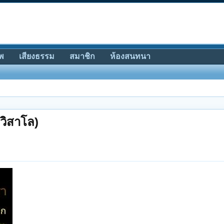
พ
เสียงธรรม
สมาชิก
ห้องสนทนา
วิสาโล)