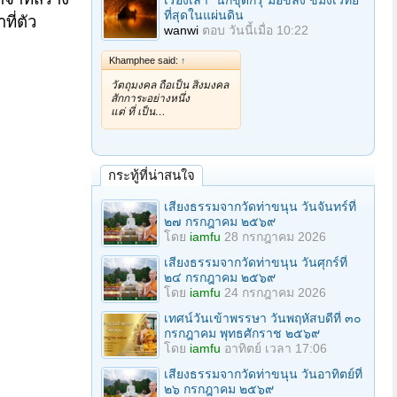
เรื่องเล่า "นักขุดกรุ"มือขลัง ขมังเวทย์
ที่สุดในแผ่นดิน
ี่ตัว
wanwi
ตอบ
วันนี้เมื่อ 10:22
Khamphee said:
↑
วัตถุมงคล ถือเป็น สิ่งมงคล
สักการะอย่างหนึ่ง
แต่ ที่ เป็น…
กระทู้ที่น่าสนใจ
เสียงธรรมจากวัดท่าขนุน วันจันทร์ที่
๒๗ กรกฎาคม ๒๕๖๙
โดย
iamfu
28 กรกฎาคม 2026
เสียงธรรมจากวัดท่าขนุน วันศุกร์ที่
๒๔ กรกฎาคม ๒๕๖๙
โดย
iamfu
24 กรกฎาคม 2026
เทศน์วันเข้าพรรษา วันพฤหัสบดีที่ ๓๐
กรกฎาคม พุทธศักราช ๒๕๖๙
โดย
iamfu
อาทิตย์ เวลา 17:06
เสียงธรรมจากวัดท่าขนุน วันอาทิตย์ที่
๒๖ กรกฎาคม ๒๕๖๙