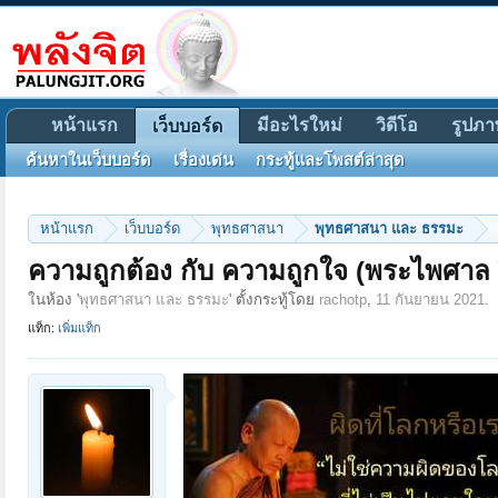
หน้าแรก
มีอะไรใหม่
วิดีโอ
รูปภา
เว็บบอร์ด
ค้นหาในเว็บบอร์ด
เรื่องเด่น
กระทู้และโพสต์ล่าสุด
หน้าแรก
เว็บบอร์ด
พุทธศาสนา
พุทธศาสนา และ ธรรมะ
ความถูกต้อง กับ ความถูกใจ (พระไพศาล 
ในห้อง '
พุทธศาสนา และ ธรรมะ
' ตั้งกระทู้โดย
rachotp
,
11 กันยายน 2021
.
แท็ก:
เพิ่มแท็ก