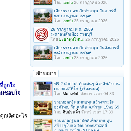
โดย
iamfu
26 กรกฎาคม 2026
เสียงธรรมจากวัดท่าขนุน วันเสาร์ที่
๒๕ กรกฎาคม ๒๕๖๙
โดย
iamfu
25 กรกฎาคม 2026
26 กรกฏาคม พ.ศ. 2569
@ศาลหลักเมือง ราชบุรี
โดย
ยะธาพุทโมนะ
26 กรกฎาคม 2026
เสียงธรรมจากวัดท่าขนุน วันอังคารที่
๒๘ กรกฎาคม ๒๕๖๙
โดย
iamfu
28 กรกฎาคม 2026
เข้าชมมาก
ฟรี 2 คำถาม! ทักแม่นๆ ด้วยสีพลังงาน
ี่ถูกใจ
(บอกแค่สีที่ใช่ รู้เรื่องหมด)...
ามชอบใจ
โดย
Maewfah
อังคาร เวลา 04:33
ร่วมทอดกฐินสมทบทุนสร้างพระยืน
องค์ใหญ่ วัดเสาหิน จ.ลําพูน 15พย.69
โดย
ศิษย์รุ่นจิ๋ว
จันทร์ เวลา 17:39
าคุณคิดอะไร
ร่วมทอดกฐินสามัคคีเพื่อสมทบทุน
สร้างอุโบสถ วัดปากตกสามัคคี
จ.เพชรบูรณ์ 30-31ตค.69