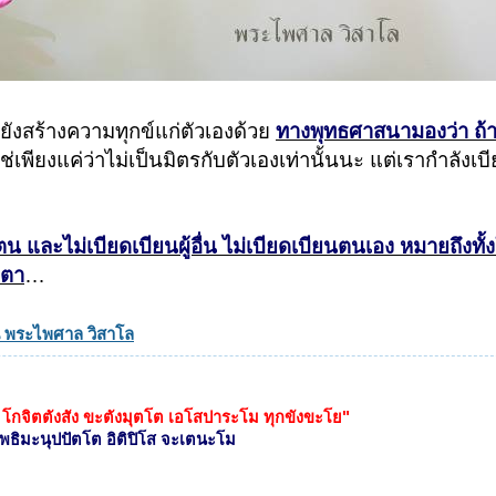
 ยังสร้างความทุกข์แก่ตัวเองด้วย
ทางพุทธศาสนามองว่า ถ้า
ช่เพียงแค่ว่าไม่เป็นมิตรกับตัวเองเท่านั้นนะ แต่เรากำลังเบ
 และไม่เบียดเบียนผู้อื่น ไม่เบียดเบียนตนเอง หมายถึงทั
ตตา
…
 พระไพศาล วิสาโล
 โกจิตตังสัง ขะตังมุตโต เอโสปาระโม ทุกขังขะโย"
โพธิมะนุปปัตโต อิติปิโส จะเตนะโม