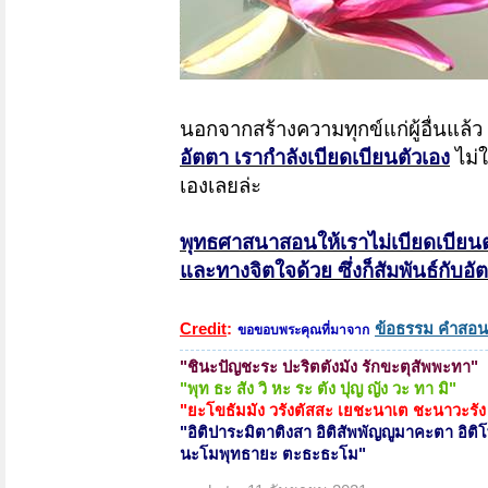
นอกจากสร้างความทุกข์แก่ผู้อื่นแล้ว
อัตตา เรากำลังเบียดเบียนตัวเอง
ไม่ใ
เองเลยล่ะ
พุทธศาสนาสอนให้เราไม่เบียดเบียนตน
และทางจิตใจด้วย ซึ่งก็สัมพันธ์กับอั
Credit
:
ข้อธรรม คำสอน
ขอขอบพระคุณที่มาจาก
"
ชินะปัญชะระ ปะริตตังมัง รักขะตุสัพพะทา
"
"พุท ธะ สัง วิ หะ ระ ตัง ปุญ ญัง วะ ทา มิ"
"ยะโขธัมมัง วรังตัสสะ เยชะนาเต ชะนาวะรัง
"
อิติปาระมิตาติงสา อิติสัพพัญญูมาคะตา อิติ
นะโมพุทธายะ ตะธะธะโม
"