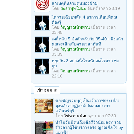
สาเหตุที่หลายคนมองข้าม
โดย
ยะธาพุทโมนะ
จันทร์ เวลา 23:19
ไตวายเฉียบพลัน 4 อาการเตือนที่คุณ
ต้องรู้
โดย
วิญญาณนิพพาน
เมื่อวาน เวลา
03:45
เคล็ดลับ 5 ข้อสำหรับวัย 35-40+ ฟังแล้ว
คุณจะเลิกเสียดายเวลาทันที
โดย
วิญญาณนิพพาน
เมื่อวาน เวลา
03:39
หยุดกิน 3 อย่างนี้น้ำหนักลดไวมาก พุง
ยุบ
โดย
วิญญาณนิพพาน
เมื่อวาน เวลา
22:16
เข้าชมมาก
ขอเชิญร่วมบุญเป็นเจ้าภาพกระเบื้อง
มุงหลังคากุฏิสงฆ์ วัดล่องกะเบา
อ.อินทร์บุรี...
โดย
ไข่หวานน้อย
พุธ เวลา 07:30
ทำไมวันนี้คนถึงเชื่อรีวิวน้อยลง? รวม
รีวิวจากผู้ใช้บริการจริง ญาณฮีลใจ by
แมวฟ้า