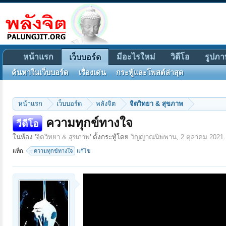
หน้าแรก
มีอะไรใหม่
วิดีโอ
รูปภา
เว็บบอร์ด
ค้นหาในเว็บบอร์ด
เรื่องเด่น
กระทู้และโพสต์ล่าสุด
หน้าแรก
เว็บบอร์ด
พลังจิต
จิตวิทยา & สุขภาพ
ความทุกข์ทางใจ
วีดีโอ
ในห้อง '
จิตวิทยา & สุขภาพ
' ตั้งกระทู้โดย
วิญญาณนิพพาน
,
2 ตุลาคม 2021
.
แท็ก:
ความทุกข์ทางใจ
แก้ไข