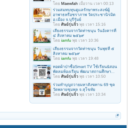
โดย
Maewfah
เมื่อวาน เวลา 00:13
ร่วมสมทบทุนดูแลรักษาพระสงฆ์ผู้
อาพาธหรือชราภาพ วัดประชานิรมิต
อ.เมือง จ.บุรีรัมย์
โดย
ศิษย์รุ่นจิ๋ว
พุธ เวลา 15:16
เสียงธรรมจากวัดท่าขนุน วันอังคารที่
๔ สิงหาคม ๒๕๖๙
โดย
iamfu
พุธ เวลา 10:36
เสียงธรรมจากวัดท่าขนุน วันพุธที่ ๕
สิงหาคม ๒๕๖๙
โดย
iamfu
พุธ เวลา 19:48
ทอดผ้าป่าซื้อSmart TV ใช้เรียน&สอน
พัดลมห้องเรียน พัฒนาสถานศึกษา...
โดย
ศิษย์รุ่นจิ๋ว
พุธ เวลา 10:50
ร่วมทําบุญถวายมหาสังฆทาน 69 ชุด
วัดพลายชุมพล จ.สุโขทัย
โดย
ศิษย์รุ่นจิ๋ว
พุธ เวลา 10:34