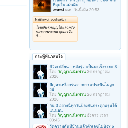
เรื่องเล่า "นักขุดกรุ"มือขลัง ขมังเวทย์
ที่สุดในแผ่นดิน
wanwi
ตอบ
วันนี้เมื่อ 20:53
Natthawut_pool said:
↑
โอนเงินร่วมบุญให้แล้วครับ
ขอขอบพระคุณ คุณอาวัน
วิ…
กระทู้ที่น่าสนใจ
ชีวิตเปลี่ยน…หลังรู้ว่าเป็นมะเร็งระยะ 3
โดย
วิญญาณนิพพาน
26 กรกฎาคม
2026
ปัญหาเหงือกร่นจากการแปรงฟันไม่ถูก
วิธี
โดย
วิญญาณนิพพาน
26 กรกฎาคม
2026
กิน 3 อย่างนี้ทุกวันป้องกันกระดูกพรุนได้
แน่นอน
โดย
วิญญาณนิพพาน
อังคาร เวลา
03:45
วัดความดันที่บ้านแล้วตัวเลขไม่นิ่ง? 5