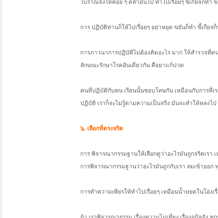
โบราณจึงให้ค่อย ๆ คลำมันไป ทำไปเรื่อยๆ ขี้เกียจก็ทำ
การ ปฏิบัติท่านก็ให้ไปเรื่อยๆ อย่าหยุด ขยันก็ทำ ขี้เกียจ
การภาวนาการปฏิบัติไม่ต้องคิดอะไร มาก ให้สำรวจที่ตนเ
ลักษณะรักษาโรคอันเดียวกัน คือยาแก้ปวด
คนที่ปฏิบัติกับคน เรียนนั้นชอบโทษกัน เหมือนกับการที่เร
ปฏิบัติ เราก็จะไม่รู้ตามความเป็นจริง มันจะทำให้หลงไป
๖. เลือกที่ตรงจริต
การ พิจารณากรรมฐานให้เลือกดูว่าอะไรมันถูกจริตเรา เ
การพิจารณากรรมฐานว่าอะไรมันถูกกับเรา ลมเข้าออก 
การทำความเพียรให้ทำไปเรื่อยๆ เหมือนน้ำหยดในโอ่งเรื่อยไ
ถ้า เราพิจารณาธรรม เรื่องความไม่เที่ยง เรื่องอนิจจัง ท