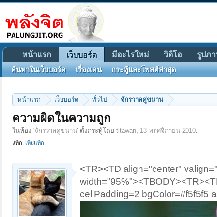
หน้าแรก
มีอะไรใหม่
วิดีโอ
รูปภา
เว็บบอร์ด
ค้นหาในเว็บบอร์ด
เรื่องเด่น
กระทู้และโพสต์ล่าสุด
หน้าแรก
เว็บบอร์ด
ทั่วไป
จักรวาลคู่ขนาน
ความผิดในความถูก
ในห้อง '
จักรวาลคู่ขนาน
' ตั้งกระทู้โดย
titawan
,
13 พฤศจิกายน 2010
.
แท็ก:
เพิ่มแท็ก
<TR><TD align="center" valign=
width="95%"><TBODY><TR><TD c
cellPadding=2 bgColor=#f5f5f