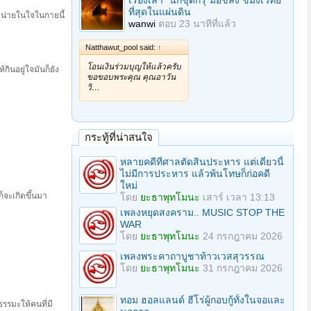
เรื่องเล่า "นักขุดกรุ"มือขลัง ขมังเวทย์
ที่สุดในแผ่นดิน
ื่อหน่ายในใจในกายนี้
wanwi
ตอบ
23 นาทีที่แล้ว
Natthawut_pool said:
↑
โอนเงินร่วมบุญให้แล้วครับ
กินอยู่ใจมันก็ยัง
ขอขอบพระคุณ คุณอาวัน
วิ…
กระทู้ที่น่าสนใจ
หลายคดีที่ศาลตัดสินประหาร แต่เดี๋ยวนี้
ไม่มีการประหาร แล้วพ้นโทษก็ก่อคดี
ใหม่
จะเกิดขึ้นมา
โดย
ยะธาพุทโมนะ
เสาร์ เวลา 13:13
เพลงหยุดสงคราม.. MUSIC STOP THE
WAR
โดย
ยะธาพุทโมนะ
24 กรกฎาคม 2026
เพลงพระคาถาบูชาท้าวเวสสุวรรณ
โดย
ยะธาพุทโมนะ
31 กรกฎาคม 2026
ทอม ฮอลแลนด์ ฮีโร่ผู้กอบกู้ทั้งในจอและ
รรมะให้คนที่มี