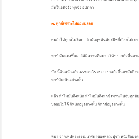
มั่นในอนิจจัง ทุกขัง อนัตตา
๗. ทุกข์เพราะไม่ยอมปล่อย
คนถ้าไม่ทุกข์ไม่ลืมตา ถ้ามันสุขมันดับสนิทขี้เกียจไปเลย
ทุกข์ มันแทงขึ้นมาให้มีความคิดมาก ให้ขยายตัวขึ้นมามา
บัด นี้ฉันหนักแล้วเพราะอะไร เพราะยกแก้วขึ้นมามันถึงหนั
ทุกข์มันเป็นอย่างนั้น
แล้ว ทำไมมันถึงหนัก ทำไมมันถึงทุกข์ เพราะไปจับทุกข์มาไ
ปล่อยไม่ได้ ก็หนักอยู่อย่างนั้น ก็ทุกข์อยู่อย่างนั้น
ที่มา จากเทปพระธรรมเทศนาของหลวงปู่ชา หนังสือมรดกธ