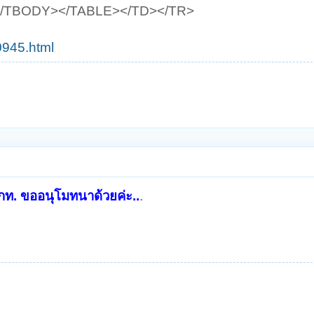
</TBODY></TABLE></TD></TR>
0945.html
ท. ขออนุโมทนาด้วยค่ะ..
.