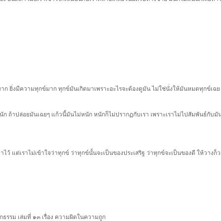
ก ยิ่งมีความทุกข์มาก ทุกข์มันเกิดมาเพราะอะไรจะต้องดูมัน ไม่ใช่นั่งให้มันหมดทุกข์เฉย
ก ถ้าปล่อยมันเฉยๆ แก้วนี้มันไม่หนัก หนักก็ไม่ปรากฏกับเรา เพราะเราไม่ไปสัมพันธ์กับมันมั
ว้ แต่เราไม่เข้าใจว่าทุกข์ ว่าทุกข์นั้นจะเป็นของประเสริฐ ว่าทุกข์จะเป็นของดี ให้วางก็วา
รรม เล่มที่ ๑๓ เรื่อง ความผิดในความถูก