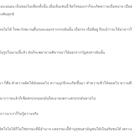
ิ่งไม่แน่นอน เป็นของไม่เที่ยงทั้งนั้น เมื่อเห็นเช่นนี้ จิตใจของเราก็จะเกิดความเบื่อหน่าย เบ
งพ้นทุกข์
ไม่ได้ ใจพะวักพะวนดิ้นรนจะออกจากกรงอันนั้น เบื่อกรง เบื่อที่อยู่ ถึงแม้ว่าจะให้อาหารให้
ตตา ในรูปในนามนี้แล้ว มันก็จะพยายามพิจารณาให้ออกจากวัฏสงสารอันนั้น
มา ก็คือ ทำความผิดให้มันหมดไป ความถูกจึงจะเกิดขึ้นมา ทำความชั่วให้หมดไป ความดีก็
าดมากวาดแล้วก็เช็ดสกปรกออกมันก็สะอาดเพราะสกปรกมันหายไป
ม่ภาวนาเราก็ไม่รู้ความจริง
ใจไม่ได้ก็ไม่ใช่ธรรมะที่มีอำนาจ แต่ธรรมะนี้ทำปุถุชนสามัญชนให้เป็นอริยชนได้ เพราะธ