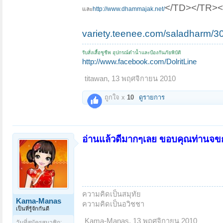
</TD></TR>
และ
http://www.dhammajak.net/
variety.teenee.com/saladharm/3
รับสั่งเสื้อชูชีพ อุปกรณ์ดำน้ำและป้องกันภัยพิบัติ
http://www.facebook.com/DolritLine
titawan
,
13 พฤศจิกายน 2010
ถูกใจ x
10
ดูรายการ
อ่านแล้วดีมากๆเลย ขอบคุณท่านจขก
ความคิดเป็นสมุทัย
Kama-Manas
ความคิดเป็นอวิชชา
เป็นที่รู้จักกันดี
Kama-Manas
,
13 พฤศจิกายน 2010
วันที่สมัครสมาชิก: