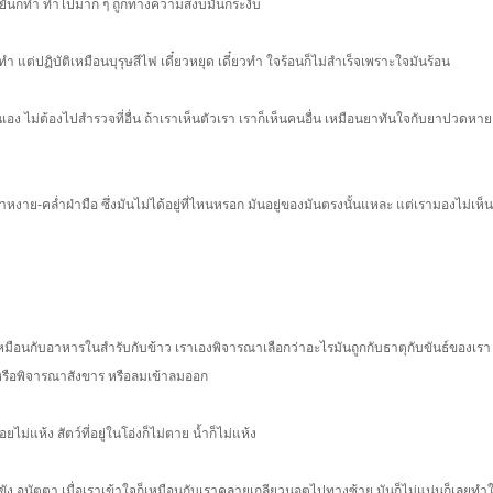
 ขยันก็ทำ ทำไปมาก ๆ ถูกทางความสงบมันก็ระงับ
ก็ทำ แต่ปฏิบัติเหมือนบุรุษสีไฟ เดี๋ยวหยุด เดี๋ยวทำ ใจร้อนก็ไม่สำเร็จเพราะใจมันร้อน
อง ไม่ต้องไปสำรวจที่อื่น ถ้าเราเห็นตัวเรา เราก็เห็นคนอื่น เหมือนยาทันใจกับยาปวดหาย
าหงาย-คล่ำฝ่ามือ ซึ่งมันไม่ได้อยู่ที่ไหนหรอก มันอยู่ของมันตรงนั้นแหละ แต่เรามองไม่เห็
หมือนกับอาหารในสำรับกับข้าว เราเองพิจารณาเลือกว่าอะไรมันถูกกับธาตุกับขันธ์ของเรา 
หรือพิจารณาสังขาร หรือลมเข้าลมออก
ม่แห้ง สัตว์ที่อยู่ในโอ่งก็ไม่ตาย น้ำก็ไม่แห้ง
ุกขัง อนัตตา เมื่อเราเข้าใจก็เหมือนกับเราคลายเกลียวนอตไปทางซ้าย มันก็ไม่แน่นก็เลยทำให