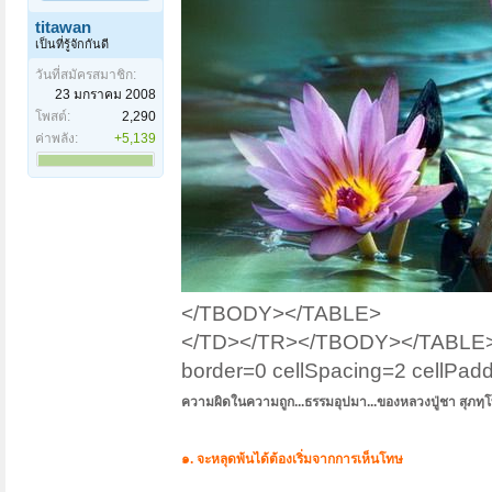
titawan
เป็นที่รู้จักกันดี
วันที่สมัครสมาชิก:
23 มกราคม 2008
โพสต์:
2,290
ค่าพลัง:
+5,139
</TBODY></TABLE>
</TD></TR></TBODY></TABLE><
border=0 cellSpacing=2 cellP
ความผิดในความถูก...ธรรมอุปมา...ของหลวงปู่ชา สุภทฺ
๑. จะหลุดพ้นได้ต้องเริ่มจากการเห็นโทษ