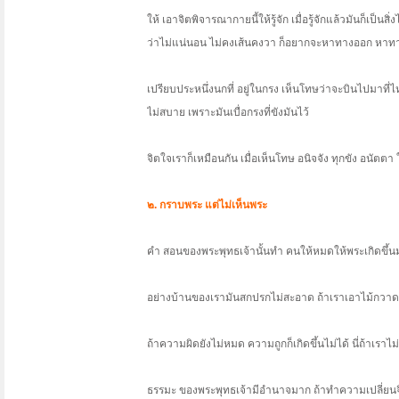
ให้ เอาจิตพิจารณากายนี้ให้รู้จัก เมื่อรู้จักแล้วมันก็เป็นส
ว่าไม่แน่นอน ไม่คงเส้นคงวา ก็อยากจะหาทางออก หาทา
เปรียบประหนึ่งนกที่ อยู่ในกรง เห็นโทษว่าจะบินไปมาที่ไหน
ไม่สบาย เพราะมันเบื่อกรงที่ขังมันไว้
จิตใจเราก็เหมือนกัน เมื่อเห็นโทษ อนิจจัง ทุกขัง อนั
๒. กราบพระ แต่ไม่เห็นพระ
คำ สอนของพระพุทธเจ้านั้นทำ คนให้หมดให้พระเกิดขึ้น
อย่างบ้านของเรามันสกปรกไม่สะอาด ถ้าเราเอาไม้กว
ถ้าความผิดยังไม่หมด ความถูกก็เกิดขึ้นไม่ได้ นี่ถ้าเราไ
ธรรมะ ของพระพุทธเจ้ามีอำนาจมาก ถ้าทำความเปลี่ยนจิต