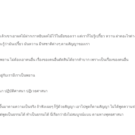
 แล้วเขาเอาผลไม้ฝากเราหยิบผลไม้ไว้ในมือของเรา แต่เราก็ไม่รู้เปรี้ยว หวาน ฝาดอะไรต่า
ึงจะรู้ว่ามันเปรี้ยว มันหวาน มีรสชาติต่างๆ ตามสัญญาของเรา
นพยาน ไม่ต้องเอาคนอื่น เรื่องของคนอื่นตัดสินได้ยากลำบาก เพราะเป็นเรื่องของคนอื่น
อยู่กับเรามีเราเป็นพยาน
าสนา ปฏิบัติศาสนา ปฏิเวธศาสนา
รู้ขึ้นมาตามความเป็นจริง ถ้าฟังเฉยๆ ก็รู้ด้วยสัญญา เอาไปพูดก็ตามสัญญา ไม่ได้พูดความจริง
แต่พูดเป็นธรรมได้ ทำเป็นธรรมได้ นี่เรียกว่ายังไม่สมบูรณ์แบบ ตามทางพุทธศาสนา