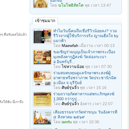
นอกจอ
โดย
นโมโพธิสัตโต
พุธ เวลา 13:47
เข้าชมมาก
ทำไมวันนี้คนถึงเชื่อรีวิวน้อยลง? รวม
งๆ คือจับผลไม้แล้ว
รีวิวจากผู้ใช้บริการจริง ญาณฮีลใจ by
แมวฟ้า
โดย
Maewfah
เมื่อวาน เวลา 00:13
ขอเชิญร่วมบุญเป็นเจ้าภาพกระเบื้อง
มุงหลังคากุฏิสงฆ์ วัดล่องกะเบา
อ.อินทร์บุรี...
โดย
ไข่หวานน้อย
พุธ เวลา 07:30
ร่วมสมทบทุนดูแลรักษาพระสงฆ์ผู้
อาพาธหรือชราภาพ วัดประชานิรมิต
อ.เมือง จ.บุรีรัมย์
โดย
ศิษย์รุ่นจิ๋ว
พุธ เวลา 15:16
ร่วมถวายภัตตาหารแด่พระภิกษุสงฆ์
1,000 กว่ารูป...
ให้ฟัง นี่เราจึง
โดย
ศิษย์รุ่นจิ๋ว
อังคาร เวลา 22:07
เสียงธรรมจากวัดท่าขนุน วันอังคารที่
๔ สิงหาคม ๒๕๖๙
โดย
iamfu
พุธ เวลา 10:36