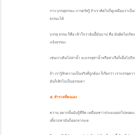
การ บรรลุธรรมะ การตรัสรู้ ถ้าเราคิดไปก็ดูเหมือนว่าเ
ธรรมะได้
บรรลุ ธรรม ก็คือ เข้าใจว่าอันนี้มันบาป คือ มันผิดไม่เกิ
แจ้งธรรมะ
เช่นเราเดินไปท่าน้ำ จะบรรลุท่าน้ำหรือท่าเรือก็เมื่อไปถึ
ถ้า เรารู้จักความเป็นจริงที่ถูกต้อง ก็เรียกว่า เราบรรล
มันก็เลิกไปเป็นธรรมดา
๕. สำรวจที่ตนเอง
ความ อยากนั้นมันรู้ที่จิต เหมือนชาวประมงออกไปทอดแห
เดี๋ยวปลามันก็ออกจากแห