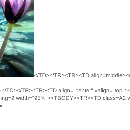
</TD></TR><TR><TD align=middle><
/TD></TR><TR><TD align="center" valign="top"
adding=2 width="95%"><TBODY><TR><TD class=A2 v
โท