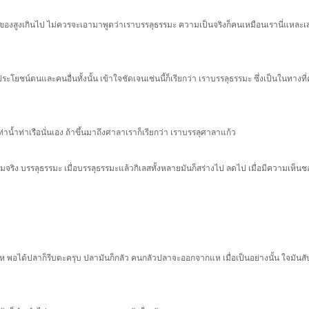
ป็นของสูงเกินไป ไม่ควรจะเอามาพูดว่าเราบรรลุธรรมะ ความเป็นจริงก็คนเหมือนเรานี่แหละเ
ดประโยชน์ตนและคนอื่นทั้งนั้น เข้าใจชัดเจนเช่นนี้ก็เรียกว่า เราบรรลุธรรมะ ซึ่งเป็นในทางที่
งท่าน้ำท่าเรือนั่นเอง ถ้าขึ้นมาถึงศาลาเราก็เรียกว่า เราบรรลุศาลาแก้ว
ุความจริง บรรลุธรรมะ เมื่อบรรลุธรรมะแล้วกิเลสทั้งหลายมันก็สร่างไป ลดไป เมื่อมีความเห็
 พอได้ปลาก็รีบตะครุบ ปลามันก็กลัว คนกลัวปลาจะออกจากแห เมื่อเป็นอย่างนั้น ใจมันส