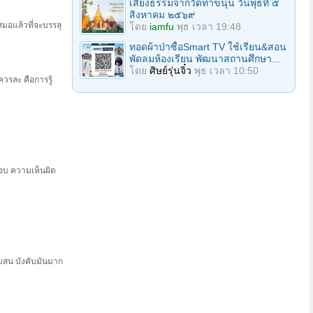
เสียงธรรมจากวัดท่าขนุน วันพุธที่ ๕
สิงหาคม ๒๕๖๙
สมอแล้วที่จะบรรลุ
โดย
iamfu
พุธ เวลา 19:48
ทอดผ้าป่าซื้อSmart TV ใช้เรียน&สอน
พัดลมห้องเรียน พัฒนาสถานศึกษา...
โดย
ศิษย์รุ่นจิ๋ว
พุธ เวลา 10:50
ควรละ คือการรู้
นชอบ ความเห็นผิด
ับสน บังคับมันมาก