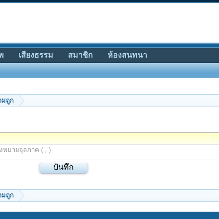
พ
เสียงธรรม
สมาชิก
ห้องสนทนา
ามถูก
องหมายจุลภาค ( , )
ามถูก