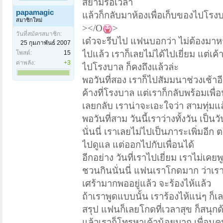
สยามรอเวลา
papamagic
แล้วก็กลับมาห้องเพื่อเก็บของไปโร
สมาชิกใหม่
></O
>
วันที่สมัครสมาชิก:
เด๋วจะรีบไป แฟนบอกว่า ไม่ต้องมาหร
25 กุมภาพันธ์ 2007
ไปแล้ว เราก็เลยไม่ได้ไปเยี่ยม แต่เ
โพสต์:
15
ค่าพลัง:
+3
ไปโรงบาล ก็คงถึงแล้วล่ะ
พอวันที่สอง เราก็ไปสัมมนาช่วงเช้าอ
ค้างที่โรงบาล แต่เราก็กลับพร้อมเพ
เลยกลับ เราน่าจะเอะใจว่า สามทุ่มแล
พอวันที่สาม วันนี้เราว่างทั้งวัน เป
นั่นนี่ เราเลยไม่ไปเป็นภาระเพิ่มอีก
ไปดูแล แต่ออกไปกับเพื่อนได้
อีกอย่าง วันที่เราไปเยี่ยม เราไม่เคยพ
ชวนกินนั่นนี่ แฟนเราโกดมาก ว่าเรา
เศร้ามากพออยู่แล้ว จะร้องไห้แล้ว
ถ้าเราพูดแบบนั้น เราร้องไห้แน่ๆ ก็เล
สรุป แฟนก็เลยโกดที่เวลาสุข ก็สนุกด
แล้วเราก็โทรหาเค้าน้อยมาก เพื่อน