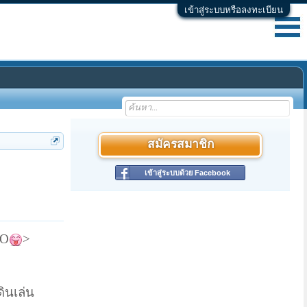
เข้าสู่ระบบหรือลงทะเบียน
สมัครสมาชิก
เข้าสู่ระบบด้วย Facebook
/O
>
ดินเล่น