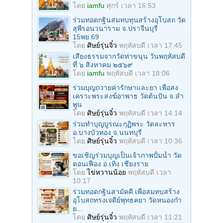
โดย
iamfu
ศุกร์ เวลา 16:53
ร่วมทอดกฐินสมทบทุนสร้างอุโบสถ วัด
สุพีรอนวนาราม จ.ปราจีนบุรี
15พย.69
โดย
ศิษย์รุ่นจิ๋ว
พฤหัสบดี เวลา 17:45
เสียงธรรมจากวัดท่าขนุน วันพฤหัสบดี
ที่ ๖ สิงหาคม ๒๕๖๙
โดย
iamfu
พฤหัสบดี เวลา 18:06
ร่วมบุญถวายค่ารักษาและยา เพื่อสง
เคราะพระสงฆ์อาพาธ วัดต้นปัน จ.ลํา
พูน
โดย
ศิษย์รุ่นจิ๋ว
พฤหัสบดี เวลา 14:14
ร่วมทําบุญบูรณะกุฏิพระ วัดละหาร
อ.บางบัวทอง จ.นนทบุรี
โดย
ศิษย์รุ่นจิ๋ว
พฤหัสบดี เวลา 10:36
ขอเชิญร่วมบุญเป็นเจ้าภาพปั้มน้ำ วัด
ดอนเฟือง อ.เทิง เชียงราย
โดย
ไข่หวานน้อย
พฤหัสบดี เวลา
10:17
ร่วมทอดกฐินสามัคคี เพื่อสมทบสร้าง
อุโบสถทรงเจดีย์พุทธคยา วัดหนองก๋า
ย...
โดย
ศิษย์รุ่นจิ๋ว
พฤหัสบดี เวลา 11:21