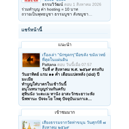
ธรรมวิวัฒน์
ตอบ
1 สิงหาคม 2026
ร่วมทำบุญ ค่า hosting = 10 บาท
ถวายเป็นพุทธบูชา ธรรมบูชา สังฆบูชา…
แชร์หน้านี้
แนะนำ
เรื่องเล่า "นักขุดกรุ"มือขลัง ขมังเวทย์
ที่สุดในแผ่นดิน
Pattana
ตอบ
วันนี้เมื่อ 07:57
วันที่ ๙ สิงหาคม พ.ศ. ๒๕๖๙ ตรงกับ
วันอาทิตย์ แรม ๑๑ ค่ำ เดือนแปดหลัง (๘๘) ปี
มะเมีย
ทำบุญใส่บาตรในเช้าวันนี้
อนุโมทนาบุญร่วมกันครับ
สุทินนัง วะตะเม ทานัง อาสะวักขะยาวะหัง
นิพพานะ ปัจจะโย โหตุ ปัจจุบันเนกาเล…
เข้าชมมาก
เสียงธรรมจากวัดท่าขนุน วันศุกร์ที่ ๗
สิงหาคม ๒๕๖๙