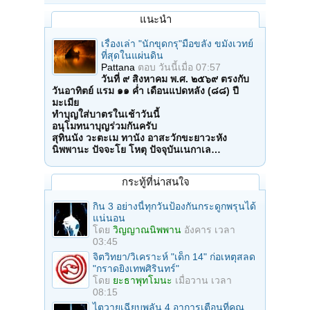
แนะนำ
เรื่องเล่า "นักขุดกรุ"มือขลัง ขมังเวทย์
ที่สุดในแผ่นดิน
Pattana
ตอบ
วันนี้เมื่อ 07:57
วันที่ ๙ สิงหาคม พ.ศ. ๒๕๖๙ ตรงกับ
วันอาทิตย์ แรม ๑๑ ค่ำ เดือนแปดหลัง (๘๘) ปี
มะเมีย
ทำบุญใส่บาตรในเช้าวันนี้
อนุโมทนาบุญร่วมกันครับ
สุทินนัง วะตะเม ทานัง อาสะวักขะยาวะหัง
นิพพานะ ปัจจะโย โหตุ ปัจจุบันเนกาเล…
กระทู้ที่น่าสนใจ
กิน 3 อย่างนี้ทุกวันป้องกันกระดูกพรุนได้
แน่นอน
โดย
วิญญาณนิพพาน
อังคาร เวลา
03:45
จิตวิทยา/วิเคราะห์ "เด็ก 14" ก่อเหตุสลด
"กราดยิงเทพศิรินทร์"
โดย
ยะธาพุทโมนะ
เมื่อวาน เวลา
08:15
ไตวายเฉียบพลัน 4 อาการเตือนที่คุณ