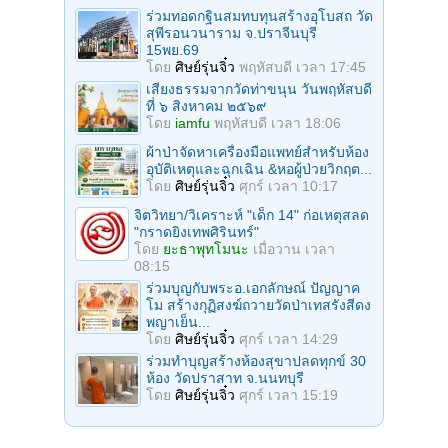
ร่วมทอดกฐินสมทบทุนสร้างอุโบสถ วัด
สุพีรอนวนาราม จ.ปราจีนบุรี
15พย.69
โดย
ศิษย์รุ่นจิ๋ว
พฤหัสบดี เวลา 17:45
เสียงธรรมจากวัดท่าขนุน วันพฤหัสบดี
ที่ ๖ สิงหาคม ๒๕๖๙
โดย
iamfu
พฤหัสบดี เวลา 18:06
ผ้าป่าจัดหาเครื่องมือแพทย์สำหรับห้อง
อุบัติเหตุและฉุกเฉิน &หอผู้ป่วยวิกฤต...
โดย
ศิษย์รุ่นจิ๋ว
ศุกร์ เวลา 10:17
จิตวิทยา/วิเคราะห์ "เด็ก 14" ก่อเหตุสลด
"กราดยิงเทพศิรินทร์"
โดย
ยะธาพุทโมนะ
เมื่อวาน เวลา
08:15
ร่วมบุญกับพระอ.เอกลักษณ์ ปัญญาค
โม สร้างกุฏิสงฆ์ถวายวัดป่าเทสรังสีดง
พญาเย็น...
โดย
ศิษย์รุ่นจิ๋ว
ศุกร์ เวลา 14:29
ร่วมทําบุญสร้างห้องสุขาปลดทุกข์ 30
ห้อง วัดปราสาท จ.นนทบุรี
โดย
ศิษย์รุ่นจิ๋ว
ศุกร์ เวลา 15:19