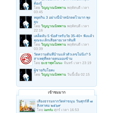
ต้องรู้
โดย
วิญญาณนิพพาน
พฤหัสบดี เวลา
03:45
หยุดกิน 3 อย่างนี้น้ำหนักลดไวมาก พุง
ยุบ
โดย
วิญญาณนิพพาน
พฤหัสบดี เวลา
22:16
เคล็ดลับ 5 ข้อสำหรับวัย 35-40+ ฟังแล้ว
คุณจะเลิกเสียดายเวลาทันที
โดย
วิญญาณนิพพาน
พฤหัสบดี เวลา
03:39
วัดความดันที่บ้านแล้วตัวเลขไม่นิ่ง? 5
สาเหตุที่หลายคนมองข้าม
โดย
ยะธาพุทโมนะ
จันทร์ เวลา 23:19
ผู้ชายกับโยคะ
โดย
วิญญาณนิพพาน
วันนี้เมื่อ 02:15
เข้าชมมาก
เสียงธรรมจากวัดท่าขนุน วันศุกร์ที่ ๗
สิงหาคม ๒๕๖๙
โดย
iamfu
ศุกร์ เวลา 16:53