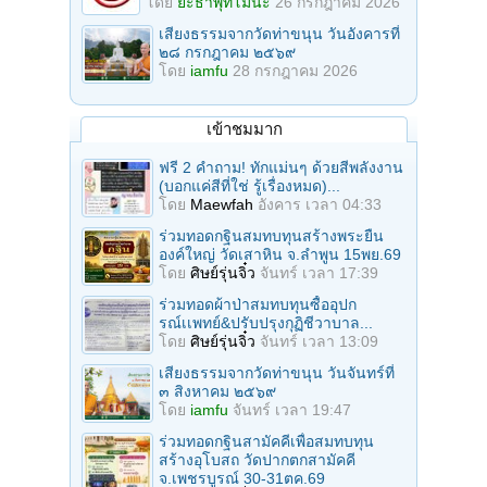
โดย
ยะธาพุทโมนะ
26 กรกฎาคม 2026
เสียงธรรมจากวัดท่าขนุน วันอังคารที่
๒๘ กรกฎาคม ๒๕๖๙
โดย
iamfu
28 กรกฎาคม 2026
เข้าชมมาก
ฟรี 2 คำถาม! ทักแม่นๆ ด้วยสีพลังงาน
(บอกแค่สีที่ใช่ รู้เรื่องหมด)...
โดย
Maewfah
อังคาร เวลา 04:33
ร่วมทอดกฐินสมทบทุนสร้างพระยืน
องค์ใหญ่ วัดเสาหิน จ.ลําพูน 15พย.69
โดย
ศิษย์รุ่นจิ๋ว
จันทร์ เวลา 17:39
ร่วมทอดผ้าป่าสมทบทุนซื้ออุปก
รณ์เเพทย์&ปรับปรุงกุฏิชีวาบาล...
โดย
ศิษย์รุ่นจิ๋ว
จันทร์ เวลา 13:09
เสียงธรรมจากวัดท่าขนุน วันจันทร์ที่
๓ สิงหาคม ๒๕๖๙
โดย
iamfu
จันทร์ เวลา 19:47
ร่วมทอดกฐินสามัคคีเพื่อสมทบทุน
สร้างอุโบสถ วัดปากตกสามัคคี
จ.เพชรบูรณ์ 30-31ตค.69