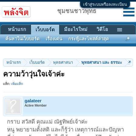
เข้าสู่ระบบหรือลงทะเบียน
ชุมชนชาวพุทธ
หน้าแรก
มีอะไรใหม่
วิดีโอ
เว็บบอร์ด
ค้นหาในเว็บบอร์ด
เรื่องเด่น
กระทู้และโพสต์ล่าสุด
หน้าแรก
เว็บบอร์ด
พุทธศาสนา
พุทธศาสนา และ ธรรมะ
ความว้าวุ่นใจเจ้าค่ะ
แท็ก:
เพิ่มแท็ก
galateer
Active Member
กราบ สวัสดี คุณแม่ ณัฐทิพย์เจ้าค่ะ
หนู พยายามตั้งสติ และก็รู้ว่า เหตุการณ์และปัญหา