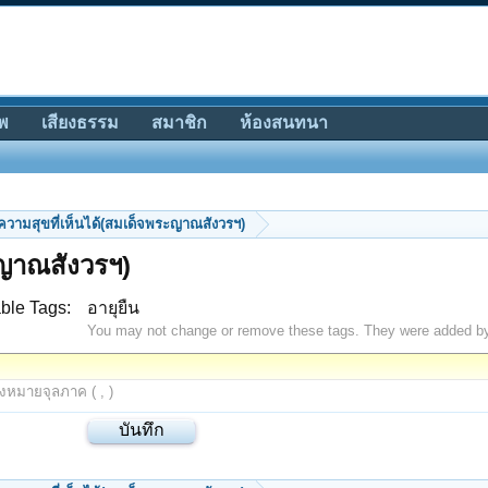
พ
เสียงธรรม
สมาชิก
ห้องสนทนา
ความสุขที่เห็นได้(สมเด็จพระญาณสังวรฯ)
ะญาณสังวรฯ)
ble Tags:
อายุยืน
You may not change or remove these tags. They were added b
องหมายจุลภาค ( , )