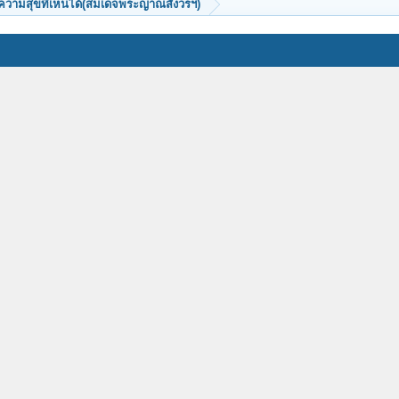
ความสุขที่เห็นได้(สมเด็จพระญาณสังวรฯ)