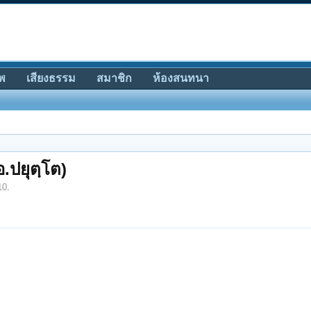
พ
เสียงธรรม
สมาชิก
ห้องสนทนา
.ปยุตฺโต)
10
.