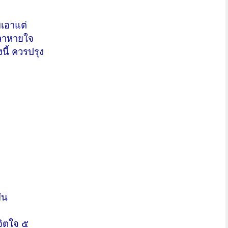
บเอาแต่
วลาหายใจ
นี้ ควรปรุง
ัน
จิตใจ ๕