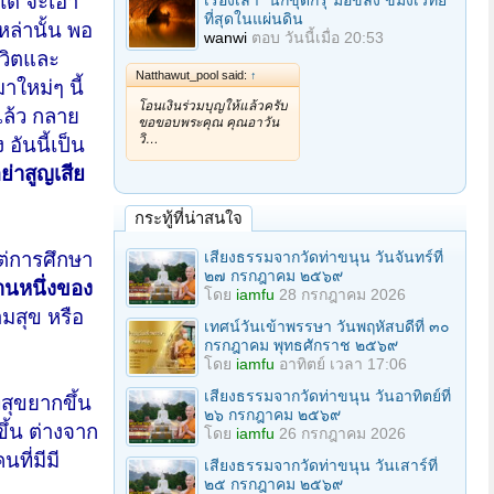
ได้ จะเอา
เรื่องเล่า "นักขุดกรุ"มือขลัง ขมังเวทย์
ที่สุดในแผ่นดิน
ล่านั้น พอ
wanwi
ตอบ
วันนี้เมื่อ 20:53
ีวิตและ
Natthawut_pool said:
↑
าใหม่ๆ นี้
โอนเงินร่วมบุญให้แล้วครับ
แล้ว กลาย
ขอขอบพระคุณ คุณอาวัน
วิ…
อันนี้เป็น
ย่าสูญเสีย
กระทู้ที่น่าสนใจ
เสียงธรรมจากวัดท่าขนุน วันจันทร์ที่
ต่การศึกษา
๒๗ กรกฎาคม ๒๕๖๙
้านหนึ่งของ
โดย
iamfu
28 กรกฎาคม 2026
มสุข หรือ
เทศน์วันเข้าพรรษา วันพฤหัสบดีที่ ๓๐
กรกฎาคม พุทธศักราช ๒๕๖๙
โดย
iamfu
อาทิตย์ เวลา 17:06
เสียงธรรมจากวัดท่าขนุน วันอาทิตย์ที่
สุขยากขึ้น
๒๖ กรกฎาคม ๒๕๖๙
ึ้น ต่างจาก
โดย
iamfu
26 กรกฎาคม 2026
ที่มีมี
เสียงธรรมจากวัดท่าขนุน วันเสาร์ที่
๒๕ กรกฎาคม ๒๕๖๙