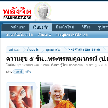
หน้าแรก
มีอะไรใหม่
วิดีโอ
รูปภา
เว็บบอร์ด
ค้นหาในเว็บบอร์ด
เรื่องเด่น
กระทู้และโพสต์ล่าสุด
หน้าแรก
เว็บบอร์ด
พุทธศาสนา
พุทธศาสนา และ ธรรมะ
ความสุข ๕ ชั้น...พระพรหมคุณาภรณ์ (ป.อ
ในห้อง '
พุทธศาสนา และ ธรรมะ
' ตั้งกระทู้โดย
nondanun
,
29 กรกฎาคม 20
แท็ก:
สมาธิ
แก้ไข