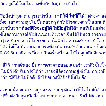
วิตอยู่ดีได้โดยไม่ต้องขึ้นกับวัตถุมากเกินไป
รือสิ่งบำรุงความสุขเหล่านั้นว่า
“มีก็ดี ไม่มีก็ได้”
ต่างจากคน
ะเอาความสุขไปขึ้นต่อวัตถุ ถ้าไม่มีวัตถุเหล่านั้นเสพแล้วอ
หล่านั้นว่า
“ต้องมีจึงจะอยู่ได้ ไม่มีอยู่ไม่ได้”
คนที่เป็นอย่างน
ากขึ้นสถานการณ์ก็ไม่แน่นอน ถึงเวลาเจ็บไข้ได้ป่วย ร่างก
รับรู้รส กินอาหารก็ไม่อร่อย ถ้าไม่ฝึกไว้ ความสุขของตัวไปอยู่
ได้ จิตใจก็ไม่มีความสามารถที่จะมีความสุขด้วยตนเอง ก็
กไว้ รักษาศีล ๘ นี้แปดวันครั้งหนึ่ง จะได้ไม่สูญเสียอิสรภา
้” นี้ไว้ ถามตัวเองเป็นการตรวจสอบอยู่เสมอว่า เราถึงขั้นนี้ห
็ดี ไม่มีก็ได้” ก็เบาใจได้ว่า เรายังมีอิสรภาพอยู่ ต่อไป ถ้าเราฝ
า “มีก็ได้ ไม่มีก็ดี” ถ้าได้อย่างนี้ก็ยิ่งดีขึ้นไปอีก
ของพวกนี้เกะกะ เราอยู่ของเราง่ายๆ ดีแล้ว มีก็ได้ไม่มีก็ดี ไ
ไม่ขึ้นต่อวัตถุอามิสสิ่งเสพภายนอก ความสุขเริ่มไม่ต้องหา