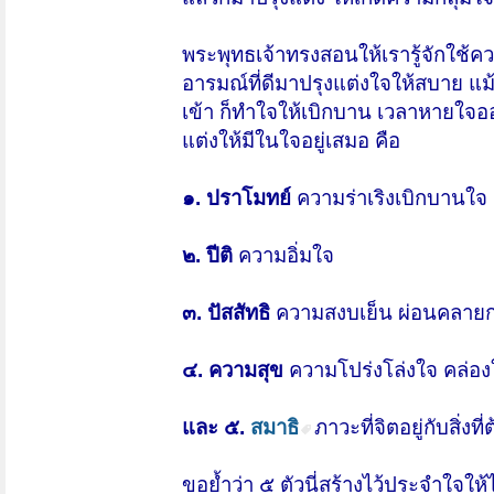
พระพุทธเจ้าทรงสอนให้เรารู้จักใช้ค
อารมณ์ที่ดีมาปรุงแต่งใจให้สบาย แม้
เข้า ก็ทำใจให้เบิกบาน เวลาหายใจออ
แต่งให้มีในใจอยู่เสมอ คือ
๑. ปราโมทย์
ความร่าเริงเบิกบานใจ
๒. ปีติ
ความอิ่มใจ
๓. ปัสสัทธิ
ความสงบเย็น ผ่อนคลายก
๔. ความสุข
ความโปร่งโล่งใจ คล่องใ
และ ๕.
สมาธิ
ภาวะที่จิตอยู่กับสิ่ง
ขอย้ำว่า ๕ ตัวนี่สร้างไว้ประจำใจให