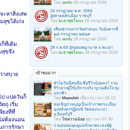
โดย
iamfu
25 กรกฎาคม 2026
26 กรกฏาคม พ.ศ. 2569
่จะหาสิ่งเสพ
@ศาลหลักเมือง ราชบุรี
โดย
ยะธาพุทโมนะ
26 กรกฎาคม 2026
สุขได้เก่ง
เสียงธรรมจากวัดท่าขนุน วันอังคารที่
๒๘ กรกฎาคม ๒๕๖๙
โดย
iamfu
28 กรกฎาคม 2026
ที่เดิม
28 ก.ค.69 @ม่อนพญานาค จ.พะเยา
สุขจึง
โดย
ยะธาพุทโมนะ
28 กรกฎาคม 2026
เข้าชมมาก
นว่าสบาย
ทำไมวันนี้คนถึงเชื่อรีวิวน้อยลง? รวม
รีวิวจากผู้ใช้บริการจริง ญาณฮีลใจ by
แมวฟ้า
ไป แปดวันก็
โดย
Maewfah
เมื่อวาน เวลา 00:13
ถุ เริ่ม
ขอเชิญร่วมบุญเป็นเจ้าภาพกระเบื้อง
มุงหลังคากุฏิสงฆ์ วัดล่องกะเบา
งที่ที่
อ.อินทร์บุรี...
ไม่ต้องนอน
โดย
ไข่หวานน้อย
พุธ เวลา 07:30
ร่วมสมทบทุนดูแลรักษาพระสงฆ์ผู้
็นการรักษา