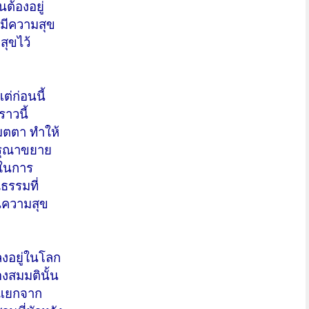
นต้องอยู่
้มีความสุข
สุขไว้
ต่ก่อนนี้
ราวนี้
เมตตา ทำให้
กรุณาขยาย
ะในการ
ธรรมที่
นความสุข
งอยู่ในโลก
งสมมตินั้น
ลกแยกจาก