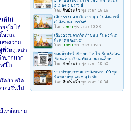
อาพาธหรือชราภาพ วัดประชานิรมิต
อ.เมือง จ.บุรีรัมย์
โดย
ศิษย์รุ่นจิ๋ว
พุธ เวลา 15:16
เสียงธรรมจากวัดท่าขนุน วันอังคารที่
ที่ไม่
๔ สิงหาคม ๒๕๖๙
โดย
iamfu
พุธ เวลา 10:36
ยู่ไม่ได้
ี้จะแย่
เสียงธรรมจากวัดท่าขนุน วันพุธที่ ๕
สิงหาคม ๒๕๖๙
ายเสพความ
โดย
iamfu
พุธ เวลา 19:48
ที่วัตถุเหล่า
ทอดผ้าป่าซื้อSmart TV ใช้เรียน&สอน
จะลำบากมาก
พัดลมห้องเรียน พัฒนาสถานศึกษา...
โดย
ศิษย์รุ่นจิ๋ว
พุธ เวลา 10:50
พนี้ไป
ร่วมทําบุญถวายมหาสังฆทาน 69 ชุด
วัดพลายชุมพล จ.สุโขทัย
รือยัง หรือ
โดย
ศิษย์รุ่นจิ๋ว
พุธ เวลา 10:34
ึกเก่งขึ้นไป
ม่มีเราก็สบาย