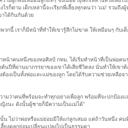
กิดความผูกพันเหมือนลูกแท้ๆ ซึ่งเมื่ออายุเด็กเหล่านี้ล่วงเลยไปก
รก็ตาม เด็กเหล่านี้จะเรียกพี่เลี้ยงทุกคนว่า 'แม่' รวมถึงผู้
ได้กินกันด้วย​
พวกนี้ เราก็มีหน้าที่ทำให้เขารู้สึกไม่ขาด ให้เหมือนๆ กับเด็ก
้าหน้าคนหนึ่งของหอศิลป์ กทม. ได้เริ่มทำหน้าที่เป็นพ่อคนร
อต้นปีที่ผ่านมาภรรยาของเขาได้เสียชีวิตลง นั่นทำให้เขาต้อง
ึงต้องเป็นทั้งพ่อและแม่ของลูก โดยได้รับความช่วยเหลือจา
ามว่าคนที่พร้อมจะทำทุกอย่างเพื่อลูก พร้อมที่จะปกป้องแล
ญิงนะ ดังนั้นผู้ชายก็มีความเป็นแม่ได้”​
้น ไม่ว่าพ่อหรือแม่ย่อมมีให้แก่ลูกเสมอ แต่ถ้าวันหนึ่ง คนท
ี้ยงดูลูกย่อมเปลี่ยนแปลงไปเป็นธรรมดา​