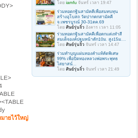
โดย
iamfu
จันทร์ เวลา 19:47
ODY>
ร่วมทอดกฐินสามัคคีเพื่อสมทบทุน
สร้างอุโบสถ วัดปากตกสามัคคี
จ.เพชรบูรณ์ 30-31ตค.69
โดย
ศิษย์รุ่นจิ๋ว
อังคาร เวลา 11:05
ร่วมทอดกฐินสามัคคีเพื่อตกแต่งทำสี
สมเด็จองค์ปฐมหน้าตัก10ม. สูง15ม....
โดย
ศิษย์รุ่นจิ๋ว
จันทร์ เวลา 14:47
ร่วมทําบุญแผ่นทองคำแท้คัดพิเศษ
99% เพื่อปิดทองหลวงพ่อพระพุทธ
ไสยาสน์...
โดย
ศิษย์รุ่นจิ๋ว
จันทร์ เวลา 21:49
LE>​
4
TABLE
e><TABLE
dy
หมายไว้ใหญ่