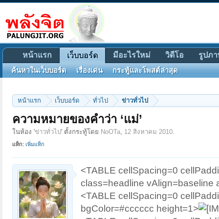
หน้าแรก
มีอะไรใหม่
วิดีโอ
รูปภา
เว็บบอร์ด
ค้นหาในเว็บบอร์ด
เรื่องเด่น
กระทู้และโพสต์ล่าสุด
หน้าแรก
เว็บบอร์ด
ทั่วไป
ข่าวทั่วไป
ความหมายของคำว่า ‘แม่’
ในห้อง '
ข่าวทั่วไป
' ตั้งกระทู้โดย
NoOTa
,
12 สิงหาคม 2010
.
แท็ก:
เพิ่มแท็ก
<TABLE cellSpacing=0 cellPa
class=headline vAlign=baseline a
<TABLE cellSpacing=0 cellPa
bgColor=#cccccc height=1>