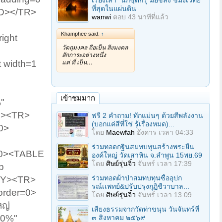
เรื่องเล่า "นักขุดกรุ"มือขลัง ขมังเวทย์
ที่สุดในแผ่นดิน
D></TR>
wanwi
ตอบ
43 นาทีที่แล้ว
Khamphee said:
↑
ight
วัตถุมงคล ถือเป็น สิ่งมงคล
สักการะอย่างหนึ่ง
t width=1
แต่ ที่ เป็น…
เข้าชมมาก
"
R><TR>
ฟรี 2 คำถาม! ทักแม่นๆ ด้วยสีพลังงาน
(บอกแค่สีที่ใช่ รู้เรื่องหมด)...
0>
โดย
Maewfah
อังคาร เวลา 04:33
ร่วมทอดกฐินสมทบทุนสร้างพระยืน
60><TABLE
องค์ใหญ่ วัดเสาหิน จ.ลําพูน 15พย.69
โดย
ศิษย์รุ่นจิ๋ว
จันทร์ เวลา 17:39
p
ร่วมทอดผ้าป่าสมทบทุนซื้ออุปก
ODY><TR>
รณ์เเพทย์&ปรับปรุงกุฏิชีวาบาล...
order=0>
โดย
ศิษย์รุ่นจิ๋ว
จันทร์ เวลา 13:09
หญ่
เสียงธรรมจากวัดท่าขนุน วันจันทร์ที่
00%"
๓ สิงหาคม ๒๕๖๙