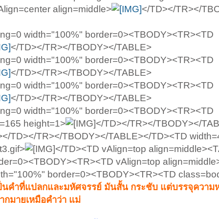
gn=center align=middle>
</TD></TR></TB
dding=0 width="100%" border=0><TBODY><TR><TD
</TD></TR></TBODY></TABLE>
dding=0 width="100%" border=0><TBODY><TR><TD
</TD></TR></TBODY></TABLE>
dding=0 width="100%" border=0><TBODY><TR><TD
</TD></TR></TBODY></TABLE>
dding=0 width="100%" border=0><TBODY><TR><TD
h=165 height=1>
</TD></TR></TBODY></TAB
</TD></TR></TBODY></TABLE></TD><TD width=
3.gif>
</TD><TD vAlign=top align=middle><
order=0><TBODY><TR><TD vAlign=top align=middl
width="100%" border=0><TBODY><TR><TD class=bo
็นคำที่แปลกและมหัศจรรย์ มันสั้น กระชับ แต่บรรจุความ
้มากมายเหมือคำว่า แม่