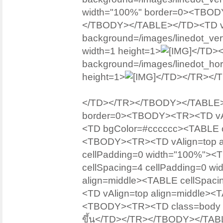
width="100%" border=0><TBODY
</TBODY></TABLE></TD><TD vAl
background=/images/linedot_vert
width=1 height=1>
</TD><
background=/images/linedot_hori
height=1>
</TD></TR></
</TD></TR></TBODY></TABLE><
border=0><TBODY><TR><TD vAlig
<TD bgColor=#cccccc><TABLE ce
<TBODY><TR><TD vAlign=top ali
cellPadding=0 width="100%"><
cellSpacing=4 cellPadding=0 
align=middle><TABLE cellSpac
<TD vAlign=top align=middle><
<TBODY><TR><TD class=body vAli
ขึ้น</TD></TR></TBODY></TABL