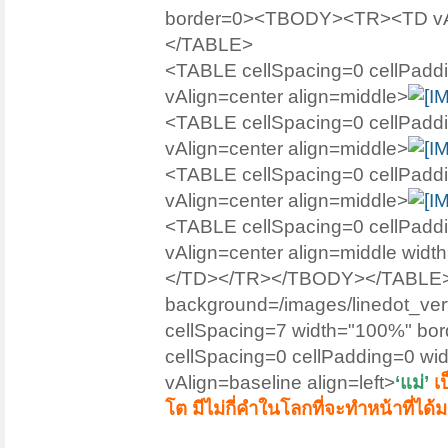
border=0><TBODY><TR><TD vAli
</TABLE>
<TABLE cellSpacing=0 cellPa
vAlign=center align=middle>
<TABLE cellSpacing=0 cellPa
vAlign=center align=middle>
<TABLE cellSpacing=0 cellPa
vAlign=center align=middle>
<TABLE cellSpacing=0 cellPa
vAlign=center align=middle widt
</TD></TR></TBODY></TABLE>
background=/images/linedot_vert
cellSpacing=7 width="100%" b
cellSpacing=0 cellPadding=0 
vAlign=baseline align=left>
‘แม่’
เป
โต มีไม่กี่คำในโลกที่จะทำหน้าที่ได