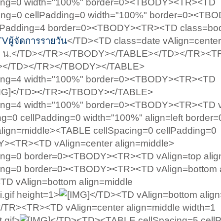
dding=0 width="100%" border=0><TBODY><TR><TD
cing=0 cellPadding=0 width="100%" border=0><T
llPadding=4 border=0><TBODY><TR><TD class=bo
Vผู้จัดการรายวัน
</TD><TD class=date vAlign=center
9:12 น.</TD></TR></TBODY></TABLE></TD></TR><
></TD></TR></TBODY></TABLE>
dding=4 width="100%" border=0><TBODY><TR><TD
</TD></TR></TBODY></TABLE>
ding=4 width="100%" border=0><TBODY><TR><TD v
g=0 cellPadding=0 width="100%" align=left border=
ign=middle><TABLE cellSpacing=0 cellPadding=0
><TR><TD vAlign=center align=middle>
ding=0 border=0><TBODY><TR><TD vAlign=top alig
ing=0 border=0><TBODY><TR><TD vAlign=bottom al
TD vAlign=bottom align=middle
.gif height=1>
</TD><TD vAlign=bottom align=
/TR><TR><TD vAlign=center align=middle width=1
.gif>
</TD><TD><TABLE cellSpacing=5 cell