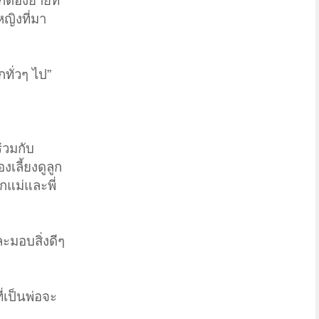
็ต้องย้ายที่
หญิงที่มา
ทั่วๆ ไป”​
่วมกับ
เลี้ยงดูลูก
กแม่และพี่
ะมอบสิ่งดีๆ
ี่เป็นพ่อจะ