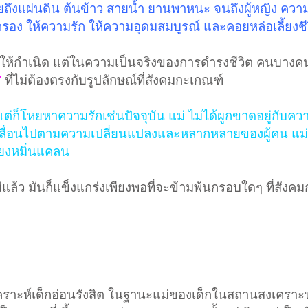
ึงแผ่นดิน ต้นข้าว สายน้ำ ยานพาหนะ จนถึงผู้หญิง คว
คุ้มครอง ให้ความรัก ให้ความอุดมสมบูรณ์ และคอยหล่อเลี้ยงชี
ู้ให้กำเนิด แต่ในความเป็นจริงของการดำรงชีวิต คนบางคน
’
ที่ไม่ต้องตรงกับรูปลักษณ์ที่สังคมกะเกณฑ์​
่ก็โหยหาความรักเช่นปัจจุบัน แม่ ไม่ได้ผูกขาดอยู่กับคว
หลเลื่อนไปตามความเปลี่ยนแปลงและหลากหลายของผู้คน แม่ท
ยงหมิ่นแคลน
แล้ว มันก็แข็งแกร่งเพียงพอที่จะข้ามพ้นกรอบใดๆ ที่สัง
งเคราะห์เด็กอ่อนรังสิต ในฐานะแม่ของเด็กในสถานสงเคราะห