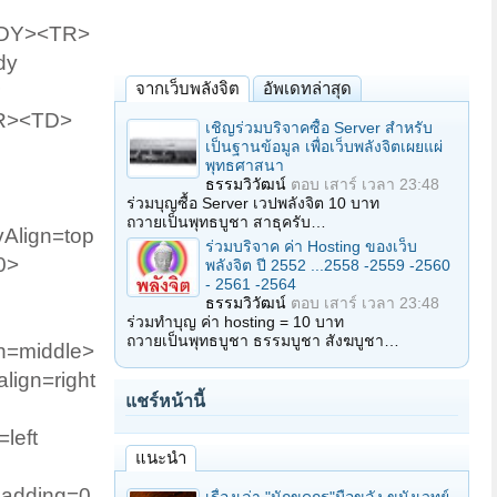
BODY><TR>
dy
จากเว็บพลังจิต
อัพเดทล่าสุด
TR><TD>
เชิญร่วมบริจาคซื้อ Server สำหรับ
เป็นฐานข้อมูล เพื่อเว็บพลังจิตเผยแผ่
พุทธศาสนา
ธรรมวิวัฒน์
ตอบ
เสาร์ เวลา 23:48
ร่วมบุญซื้อ Server เวปพลังจิต 10 บาท
ถวายเป็นพุทธบูชา สาธุครับ…
Align=top
ร่วมบริจาค ค่า Hosting ของเว็บ
0>
พลังจิต ปี 2552 ...2558 -2559 -2560
- 2561 -2564
ธรรมวิวัฒน์
ตอบ
เสาร์ เวลา 23:48
ร่วมทำบุญ ค่า hosting = 10 บาท
ถวายเป็นพุทธบูชา ธรรมบูชา สังฆบูชา…
n=middle>
ign=right
แชร์หน้านี้
left
แนะนำ
Padding=0