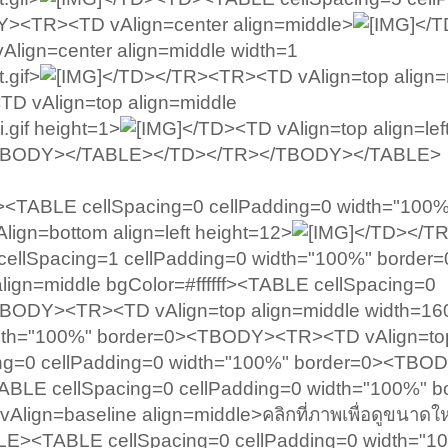
><TR><TD vAlign=center align=middle>
</T
ign=center align=middle width=1
.gif>
</TD></TR><TR><TD vAlign=top align=r
TD vAlign=top align=middle
.gif height=1>
</TD><TD vAlign=top align=lef
TBODY></TABLE></TD></TR></TBODY></TABLE>
TABLE cellSpacing=0 cellPadding=0 width="100%
n=bottom align=left height=12>
</TD></T
llSpacing=1 cellPadding=0 width="100%" border=
gn=middle bgColor=#ffffff><TABLE cellSpacing=0
TBODY><TR><TD vAlign=top align=middle width=1
width="100%" border=0><TBODY><TR><TD vAlign=to
ing=0 cellPadding=0 width="100%" border=0><TB
TABLE cellSpacing=0 cellPadding=0 width="100%" b
gn=baseline align=middle>คลิกที่ภาพเพื่อดูขนาดใ
E><TABLE cellSpacing=0 cellPadding=0 width="1