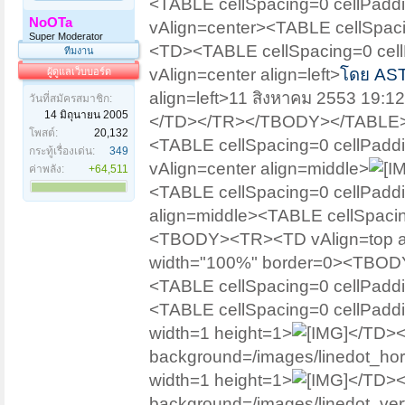
<TABLE cellSpacing=0 cellPa
NoOTa
vAlign=center><TABLE cellSpa
Super Moderator
<TD><TABLE cellSpacing=0 ce
ทีมงาน
vAlign=center align=left>
โดย AST
ผู้ดูแลเว็บบอร์ด
align=left>11 สิงหาคม 2553 1
วันที่สมัครสมาชิก:
14 มิถุนายน 2005
</TD></TR></TBODY></TABLE
โพสต์:
20,132
<TABLE cellSpacing=0 cellPa
กระทู้เรื่องเด่น:
349
vAlign=center align=middle>
ค่าพลัง:
+64,511
<TABLE cellSpacing=0 cellPad
align=middle><TABLE cellSpacin
<TBODY><TR><TD vAlign=top al
width="100%" border=0><TBODY
<TABLE cellSpacing=0 cellPad
<TABLE cellSpacing=0 cellPadd
width=1 height=1>
</TD><
background=/images/linedot_hori
width=1 height=1>
</TD><
background=/images/linedot_vert