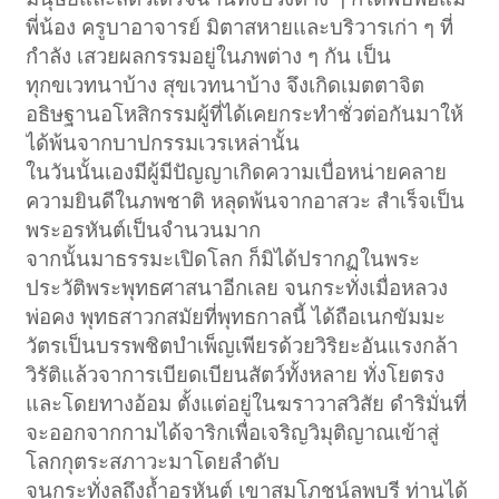
พี่น้อง ครูบาอาจารย์ มิตาสหายและบริวารเก่า ๆ ที่
กำลัง เสวยผลกรรมอยู่ในภพต่าง ๆ กัน เป็น
ทุกขเวทนาบ้าง สุขเวทนาบ้าง จึงเกิดเมตตาจิต
อธิษฐานอโหสิกรรมผู้ที่ได้เคยกระทำชั่วต่อกันมาให้
ได้พ้นจากบาปกรรมเวรเหล่านั้น
ในวันนั้นเองมีผู้มีปัญญาเกิดความเบื่อหน่ายคลาย
ความยินดีในภพชาติ หลุดพ้นจากอาสวะ สำเร็จเป็น
พระอรหันต์เป็นจำนวนมาก
จากนั้นมาธรรมะเปิดโลก ก็มิได้ปรากฏในพระ
ประวัติพระพุทธศาสนาอีกเลย จนกระทั่งเมื่อหลวง
พ่อคง พุทธสาวกสมัยที่พุทธกาลนี้ ได้ถือเนกขัมมะ
วัตรเป็นบรรพชิตบำเพ็ญเพียรด้วยวิริยะอันแรงกล้า
วิรัติแล้วจาการเบียดเบียนสัตว์ทั้งหลาย ทั่งโยตรง
และโดยทางอ้อม ตั้งแต่อยู่ในฆราวาสวิสัย ดำริมั่นที่
จะออกจากกามได้จาริกเพื่อเจริญวิมุติญาณเข้าสู่
โลกกุตระสภาวะมาโดยลำดับ
จนกระทั่งลุถึงถ้ำอรหันต์ เขาสมโภชน์ลพบุรี ท่านได้