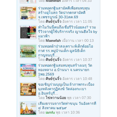
โดย
Maewfah
อังคาร เวลา 04:33
ร่วมทอดกฐินสามัคคีเพื่อสมทบทุน
สร้างอุโบสถ วัดปากตกสามัคคี
จ.เพชรบูรณ์ 30-31ตค.69
โดย
ศิษย์รุ่นจิ๋ว
อังคาร เวลา 11:05
ทำไมวันนี้คนถึงเชื่อรีวิวน้อยลง? รวม
รีวิวจากผู้ใช้บริการจริง ญาณฮีลใจ by
แมวฟ้า
โดย
Maewfah
เมื่อวาน เวลา 00:13
ร่วมทอดผ้าป่าสงเคราะห์เด็กด้อยโอ
กาศ รร.หมู่บ้านเด็ก-มูลนิธิเด็ก
กาญจนบุรี...
โดย
ศิษย์รุ่นจิ๋ว
อังคาร เวลา 10:37
ร่วมทอดกฐินสมทบทุนสร้างเมรุ วัด
ทองหลาง อ.บ้านนา จ.นครนายก
1พย.2569
โดย
ศิษย์รุ่นจิ๋ว
อังคาร เวลา 10:48
ขอเชิญร่วมบุญเป็นเจ้าภาพกระเบื้อง
มุงหลังคากุฏิสงฆ์ วัดล่องกะเบา
อ.อินทร์บุรี...
โดย
ไข่หวานน้อย
พุธ เวลา 07:30
เสียงธรรมจากวัดท่าขนุน วันอังคารที่
๔ สิงหาคม ๒๕๖๙
โดย
iamfu
พุธ เวลา 10:36