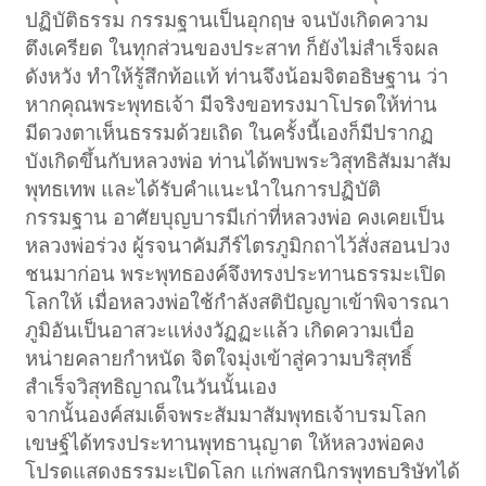
ปฏิบัติธรรม กรรมฐานเป็นอุกฤษ จนบังเกิดความ
ตึงเครียด ในทุกส่วนของประสาท ก็ยังไม่สำเร็จผล
ดังหวัง ทำให้รู้สึกท้อแท้ ท่านจึงน้อมจิตอธิษฐาน ว่า
หากคุณพระพุทธเจ้า มีจริงขอทรงมาโปรดให้ท่าน
มีดวงตาเห็นธรรมด้วยเถิด ในครั้งนี้เองก็มีปรากฏ
บังเกิดขึ้นกับหลวงพ่อ ท่านได้พบพระวิสุทธิสัมมาสัม
พุทธเทพ และได้รับคำแนะนำในการปฏิบัติ
กรรมฐาน อาศัยบุญบารมีเก่าที่หลวงพ่อ คงเคยเป็น
หลวงพ่อร่วง ผู้รจนาคัมภีร์ไตรภูมิกถาไว้สั่งสอนปวง
ชนมาก่อน พระพุทธองค์จึงทรงประทานธรรมะเปิด
โลกให้ เมื่อหลวงพ่อใช้กำลังสติปัญญาเข้าพิจารณา
ภูมิอันเป็นอาสวะแห่งงวัฏฏะแล้ว เกิดความเบื่อ
หน่ายคลายกำหนัด จิตใจมุ่งเข้าสู่ความบริสุทธิ์
สำเร็จวิสุทธิญาณในวันนั้นเอง
จากนั้นองค์สมเด็จพระสัมมาสัมพุทธเจ้าบรมโลก
เขษฐ์ได้ทรงประทานพุทธานุญาต ให้หลวงพ่อคง
โปรดแสดงธรรมะเปิดโลก แก่พสกนิกรพุทธบริษัทได้