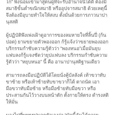
โก” พึงน้อมเข้ามาสู่ตนผู้ที่จะรับอำนาจนี้ได้ดี ต้องมี
สมาธิขั้นต่ำขณิกสมาธิ หรืออุปจารสมาธิ ด้วยเหตุนี้
จึงต้องมีอุบายทำใจให้สงบ ตั้งมั่นด้วยการภาวนาปา
นุสสติ
ผู้ปฏิบัติพึงเพ่งเฝ้าดูอาการของลมหายใจที่ลิ้นปี่ (ก้น
ปอด) ยามขยายตัวพองออก ก้รู้แจ้งว่าขยายพองออก
บริกรรมกำชับความรู้ตัวว่า “พองหนอ”เมื่อมันยุบ
แฟบลงก้รู้แจงชัดว่ายุปแฟบลง บริกรรมกำชับความ
รู้ตัวว่า “หยุบหนอ” นี้ คือ อานาปานุสติฐานเดียว
สามารถลงมือปฏิบัติได้โดยนั่งคู้บัลลังค์ เท้าขวาทับ
ขาซ้าย หรือเท้าซ้ายทับขาขวาก็ได้ ตาถนัด เอา
มือขวาทับมือซ้าย หรือมือซ้ายทับมือขวา หรือ
ประสานกันไว้วางบนหน้าตัก ตั้งกายให้ตรง ดำรงสติ
ให้มั่น