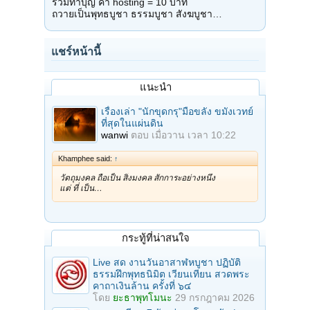
ร่วมทำบุญ ค่า hosting = 10 บาท
ถวายเป็นพุทธบูชา ธรรมบูชา สังฆบูชา…
แชร์หน้านี้
แนะนำ
เรื่องเล่า "นักขุดกรุ"มือขลัง ขมังเวทย์
ที่สุดในแผ่นดิน
wanwi
ตอบ
เมื่อวาน เวลา 10:22
Khamphee said:
↑
วัตถุมงคล ถือเป็น สิ่งมงคล สักการะอย่างหนึ่ง
แต่ ที่ เป็น…
กระทู้ที่น่าสนใจ
Live สด งานวันอาสาฬหบูชา ปฏิบัติ
ธรรมฝึกพุทธนิมิต เวียนเทียน สวดพระ
คาถาเงินล้าน ครั้งที่ ๖๔
โดย
ยะธาพุทโมนะ
29 กรกฎาคม 2026