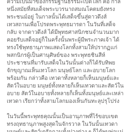
ความเป็นมาของกรรมฐานธรรมะเปิดโลก คือ กาล
หนึ่งสมัยที่สมเด็จพระบวรนาถสมณโคตมยังทรง
พระชนม์อยู่ ในกาลนั้นได้เสด็จขึ้นสู่ดาวดึงส์
เทวสถานเพื่อโปรดพระพุทธมารดา ในวันที่เสด็จ
กลับ จากดาวดึงส์ ได้มีพุทธศาสนิกชนจำนวนมาก
คอยรับเสด็จอยู่ก็ในครั้งนั้นพระผู้มีพระภาคเจ้า ได้
ทรงใช้พุทธานุภาพแสดงโลกทั้งสามให้ปรากฏแก่
พสกนิกรผู้เป็นศานุศิษย์ของ พระพุทธชินสีห์
ประชาชนที่มารับเสด็จในวันนั้นต่างก็ได้รับทิพย
จักขุญาณเห็นเทวโลก มนุษย์โลก และอบายโลก
พร้อมกัน กล่าวคือ เทวดาทั้งหลายก็เห็นมนุษย์และ
สัตว์ในอบาย มนุษย์ทั้งหลายก็เห็นเทวดาและสัตว์ใน
อบาย สัตว์ในอบายทั้งหลายก็เห็นทั้งมนุษย์และเหล่า
เทวดา เรียกว่าทั้งสามโลกมองเห็นกันทะลุปรุโปร่ง
ในวันนี้พระพุทธคุณนั้นเป็นอานุภาพที่ไร้ขอบเขต
ทรงฤทธานุภาพสูงสุดในจักรวาล ในวันนั้นเทวดา
มนุษย์และสัตว์เดรัจฉานทั้งปวงต่าง ๆ ก็ได้พบพ่อแม่