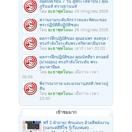
ถอดบทเรียน 7 วัน สู่พระโสดาบัน | คุณ
ภูรินนท์ สรวงยานนท์
โดย
ยะธาพุทโมนะ
24 กรกฎาคม 2026
ความงามระดับจักรวาลและทัศนะของ
พระปฏิบัติดีปฏิบัติชอบ
โดย
ยะธาพุทโมนะ
26 กรกฎาคม 2026
ผลการฝึกปฎิบัติของ คุณธนพร หงสกุล /
ทรงกำลังใจระดับพระสกิทาคามีมรรค
โดย
ยะธาพุทโมนะ
เสาร์ เวลา 01:01
ผลการฝึกปฎิบัติของ คุณนัทลียา ดรอดส์
(ม่วงอ่อน) ทรงกำลังใจระดับ พระ
อนาคามีผล
โดย
ยะธาพุทโมนะ
เมื่อวาน เวลา
00:09
พิจารณากาย และมรณานุสสติ /หลวงปู่
สิม
โดย
ยะธาพุทโมนะ
เมื่อวาน เวลา
23:40
เข้าชมมาก
ฟรี 2 คำถาม! ทักแม่นๆ ด้วยสีพลังงาน
(บอกแค่สีที่ใช่ รู้เรื่องหมด)...