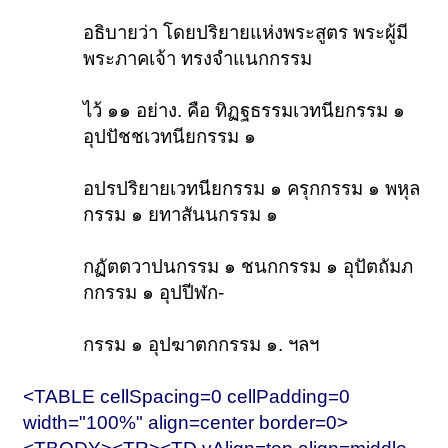
อธิบายว่า โดยปริยายแห่งพระสูตร พระผู้มี
พระภาคเจ้า ทรงจำแนกกรรม
ไว้ ๑๑ อย่าง. คือ ทิฏฐธรรมเวทนียกรรม ๑
อุปปัชชเวทนียกรรม ๑
อปรปริยายเวทนียกรรม ๑ ครุกกรรม ๑ พหุล
กรรม ๑ ยทาสันนกรรม ๑
กฏัตตวาปนกรรม ๑ ชนกกรรม ๑ อุปัตถัมภ
กกรรม ๑ อุปปีฬก-
กรรม ๑ อุปฆาตกกรรม ๑. ฯลฯ
<TABLE cellSpacing=0 cellPadding=0
width="100%" align=center border=0>