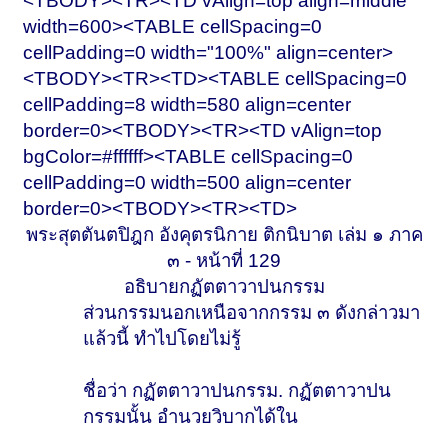
<TBODY><TR><TD vAlign=top align=middle
width=600><TABLE cellSpacing=0
cellPadding=0 width="100%" align=center>
<TBODY><TR><TD><TABLE cellSpacing=0
cellPadding=8 width=580 align=center
border=0><TBODY><TR><TD vAlign=top
bgColor=#ffffff><TABLE cellSpacing=0
cellPadding=0 width=500 align=center
border=0><TBODY><TR><TD>
พระสุตตันตปิฎก อังคุตรนิกาย ติกนิบาต เล่ม ๑ ภาค
๓ - หน้าที่ 129
อธิบายกฏัตตาวาปนกรรม
ส่วนกรรมนอกเหนือจากกรรม ๓ ดังกล่าวมา
แล้วนี้ ทำไปโดยไม่รู้
ชื่อว่า กฏัตตาวาปนกรรม. กฏัตตาวาปน
กรรมนั้น อำนวยวิบากได้ใน