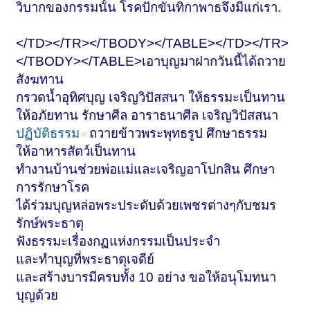
วิบากของกรรมนั้น โรคปักขันทิกาพาธจึงมีแก่เรา.
</TD></TR></TBODY></TABLE></TD></TR>
</TBODY></TABLE>เอาบุญมาฝากวันนี้ได้ถวาย
สังฆทาน
กรวดน้ำอุทิศบุญ เจริญวิปัสสนา ให้ธรรมะเป็นทาน
ให้อภัยทาน รักษาศีล อาราธนาศีล เจริญวิปัสสนา
ปฏิบัติธรรม
ถวายข้าวพระพุทธรูป ศึกษาธรรม
ให้อาหารสัตว์เป็นทาน
ทำงานบ้านช่วยพ่อแม่และเจริญอาโปกสิน ศึกษา
การรักษาโรค
ได้ร่วมบุญหล่อพระประดับด้วยเพชรต่างๆกับชมร
รักษ์พระธาตุ
ฟังธรรมะเรื่องกฏแห่งกรรมเป็นประจำ
และทำบุญที่พระธาตุเจดีย์
และสร้างบารมีครบทั้ง 10 อย่าง ขอให้อนุโมทนา
บุญด้วย