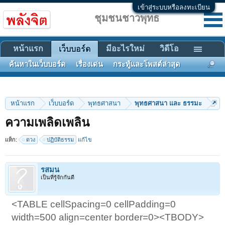
เข้าสู่ระบบหรือลงทะเบียน
ชุมชนชาวพุทธ
หน้าแรก
มีอะไรใหม่
วิดีโอ
เว็บบอร์ด
ค้นหาในเว็บบอร์ด
เรื่องเด่น
กระทู้และโพสต์ล่าสุด
หน้าแรก
เว็บบอร์ด
พุทธศาสนา
พุทธศาสนา และ ธรรมะ
ความเพลิดเพลิน
แท็ก:
ดวง
ปฏิบัติธรรม
แก้ไข
รสมน
เป็นที่รู้จักกันดี
<TABLE cellSpacing=0 cellPadding=0
width=500 align=center border=0><TBODY>