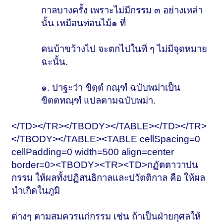
กาลบางครั้ง เพราะไม่มีกรรม ๓ อย่างเหล่า
นั้น เหมือนท่อนไม้
๑
ที่
คนบ้าขว้างไป จะตกไปในที่ ๆ ไม่มีจุดหมาย
ฉะนั้น.
๑. ปาฐะว่า ขิตฺตํ กณฺฑํ ฉบับพม่าเป็น
ขิตตทณฺฑํ แปลตามฉบับพม่า.
</TD></TR></TBODY></TABLE></TD></TR>
</TBODY></TABLE><TABLE cellSpacing=0
cellPadding=0 width=500 align=center
border=0><TBODY><TR><TD>กฏัตตาวาปน
กรรม ให้ผลทั้งปฏิสนธิกาลและปวัตติกาล คือ ให้ผล
นำเกิดในภูมิ
ต่างๆ ตามสมควรแก่กรรม เช่น ถ้าเป็นฝ่ายกุศลให้