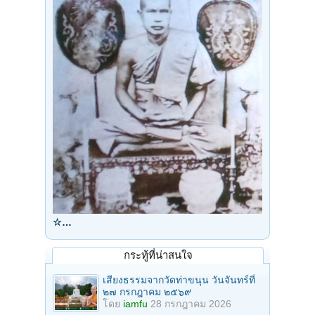
☆…
กระทู้ที่น่าสนใจ
เสียงธรรมจากวัดท่าขนุน วันจันทร์ที่
๒๗ กรกฎาคม ๒๕๖๙
โดย
iamfu
28 กรกฎาคม 2026