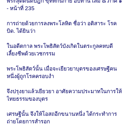
พระสุตตันตปิฎก ขุททกนิกาย อปทาน เล่ม ๘ ภาค ๑
- หน้าที่ 235
การถ่ายด้วยการลงพระโลหิต ชื่อว่า อติสาระ โรค
บิด. ได้ยินว่า
ในอดีตกาล พระโพธิสัตว์บังเกิดในตระกูลคหบดี
เลี้ยงชีพด้วยเวชกรรม
พระโพธิสัตว์นั้น เมื่อจะเยียวยาบุตรของเศรษฐีคน
หนึ่งผู้ถูกโรคครอบงำ
จึงปรุงยาแล้วเยียวยา อาศัยความประมาทในการให้
ไทยธรรมของบุตร
เศรษฐีนั้น จึงให้โอสถอีกขนานหนึ่ง ได้กระทำการ
ถ่ายโดยการสำรอก