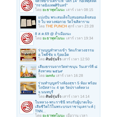
จิตวิทยา/วิเคราะห์ "เด็ก 14" ก่อเหตุสลด
"กราดยิงเทพศิรินทร์"
โดย
ยะธาพุทโมนะ
เสาร์ เวลา 08:15
แบ่งปัน พระสมเด็จใบสมอสมเด็จสมอ
9 ใบ หลวงพ่อกวย วัดโฆสิตาราม
โดย
THE PUNCH
ศุกร์ เวลา 23:28
8 ส.ค.69 @ ถ้ำเมืองนะ
โดย
ยะธาพุทโมนะ
เสาร์ เวลา 19:34
ร่วมบุญทําทางเข้า วัดแก้วดวงธรรม
อ.โพธิ์ชัย จ.ร้อยเอ็ด
โดย
ศิษย์รุ่นจิ๋ว
เสาร์ เวลา 12:50
เสียงธรรมจากวัดท่าขนุน วันเสาร์ที่ ๘
สิงหาคม ๒๕๖๙
โดย
iamfu
เสาร์ เวลา 16:28
ร่วมทําบุญสร้างห้องสุขา 5 ห้อง พร้อม
โถปัสสาวะ 4 จุด วัดปรางค์หลวง
จ.นนทบุรี
โดย
ศิษย์รุ่นจิ๋ว
เสาร์ เวลา 14:14
ในหลวง-พระราชินี ทรงรับผู้บาดเจ็บ-
เสียชีวิตไว้ในพระบรมราชานุเคราะห์ |
TNN...
โดย
ยะธาพุทโมนะ
เมื่อวาน เวลา