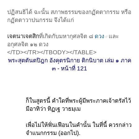
ปฏิสนธิได้ ฉะนั้น สภาพธรรมของกฏัตตากรรม หรือ
กฏัตตาวาปนกรรม จึงได้แก่
เจตนาเจตสิก
ที่เกิดกับมหากุศลจิต ๘
ดวง
และ
อกุศลจิต ๑๒ ดวง
</TD></TR></TBODY></TABLE>
พระสุตตันตปิฎก อังคุตรนิกาย ติกนิบาต เล่ม ๑ ภาค
๓ - หน้าที่ 121
ก็ในสูตรนี้ คำใดที่พระผู้มีพระภาคเจ้าตรัสไว้
มีอาทิว่า ทิฏเฐ วาธมฺเม
เพื่อไม่ให้ฟั่นเฟือนในคำนั้น ในที่นี้ ควรกล่าว
จำแนกกรรม (ออกไป).