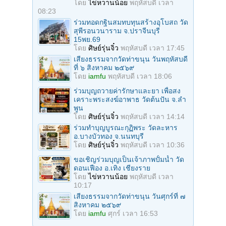
โดย
ไข่หวานน้อย
พฤหัสบดี เวลา
08:23
ร่วมทอดกฐินสมทบทุนสร้างอุโบสถ วัด
สุพีรอนวนาราม จ.ปราจีนบุรี
15พย.69
โดย
ศิษย์รุ่นจิ๋ว
พฤหัสบดี เวลา 17:45
เสียงธรรมจากวัดท่าขนุน วันพฤหัสบดี
ที่ ๖ สิงหาคม ๒๕๖๙
โดย
iamfu
พฤหัสบดี เวลา 18:06
ร่วมบุญถวายค่ารักษาและยา เพื่อสง
เคราะพระสงฆ์อาพาธ วัดต้นปัน จ.ลํา
พูน
โดย
ศิษย์รุ่นจิ๋ว
พฤหัสบดี เวลา 14:14
ร่วมทําบุญบูรณะกุฏิพระ วัดละหาร
อ.บางบัวทอง จ.นนทบุรี
โดย
ศิษย์รุ่นจิ๋ว
พฤหัสบดี เวลา 10:36
ขอเชิญร่วมบุญเป็นเจ้าภาพปั้มน้ำ วัด
ดอนเฟือง อ.เทิง เชียงราย
โดย
ไข่หวานน้อย
พฤหัสบดี เวลา
10:17
เสียงธรรมจากวัดท่าขนุน วันศุกร์ที่ ๗
สิงหาคม ๒๕๖๙
โดย
iamfu
ศุกร์ เวลา 16:53