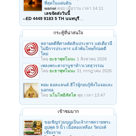
ที่สุดในแผ่นดิน
wanwi
ตอบ
เมื่อวาน เวลา 14:11
เลขจัดส่งวันนี้
--ED 4449 9183 5 TH นนทบุรี
…
กระทู้ที่น่าสนใจ
หลายคดีที่ศาลตัดสินประหาร แต่เดี๋ยวนี้
ไม่มีการประหาร แล้วพ้นโทษก็ก่อคดี
ใหม่
โดย
ยะธาพุทโมนะ
1 สิงหาคม 2026
เพลงพระคาถาบูชาท้าวเวสสุวรรณ
โดย
ยะธาพุทโมนะ
31 กรกฎาคม 2026
ทอม ฮอลแลนด์ ฮีโร่ผู้กอบกู้ทั้งในจอและ
นอกจอ
โดย
นโมโพธิสัตโต
พุธ เวลา 13:47
เข้าชมมาก
ขอเชิญร่วมบุญเป็นเจ้าภาพถวายพระ
อุปคุต 9 นิ้ว เนื้อทองเหลือง วัดปงค์
เชียงราย