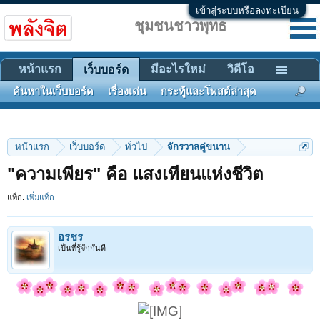
เข้าสู่ระบบหรือลงทะเบียน
ชุมชนชาวพุทธ
หน้าแรก
มีอะไรใหม่
วิดีโอ
เว็บบอร์ด
ค้นหาในเว็บบอร์ด
เรื่องเด่น
กระทู้และโพสต์ล่าสุด
หน้าแรก
เว็บบอร์ด
ทั่วไป
จักรวาลคู่ขนาน
"ความเพียร" คือ แสงเทียนแห่งชีวิต
แท็ก:
เพิ่มแท็ก
อรชร
เป็นที่รู้จักกันดี