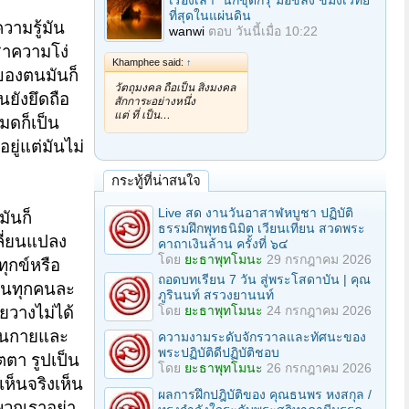
เรื่องเล่า "นักขุดกรุ"มือขลัง ขมังเวทย์
ที่สุดในแผ่นดิน
วามรู้มัน
wanwi
ตอบ
วันนี้เมื่อ 10:22
ชาความโง่
Khamphee said:
↑
จของตนมันก็
วัตถุมงคล ถือเป็น สิ่งมงคล
นยังยึดถือ
สักการะอย่างหนึ่ง
แต่ ที่ เป็น…
หมดก็เป็น
ยู่แต่มันไม่
กระทู้ที่น่าสนใจ
Live สด งานวันอาสาฬหบูชา ปฏิบัติ
มันก็
ธรรมฝึกพุทธนิมิต เวียนเทียน สวดพระ
ลี่ยนแปลง
คาถาเงินล้าน ครั้งที่ ๖๔
โดย
ยะธาพุทโมนะ
29 กรกฎาคม 2026
ทุกข์หรือ
ถอดบทเรียน 7 วัน สู่พระโสดาบัน | คุณ
ยกันทุกคนละ
ภูรินนท์ สรวงยานนท์
โดย
ยะธาพุทโมนะ
24 กรกฎาคม 2026
อยวางไม่ได้
เห็นกายและ
ความงามระดับจักรวาลและทัศนะของ
พระปฏิบัติดีปฏิบัติชอบ
ัตตา รูปเป็น
โดย
ยะธาพุทโมนะ
26 กรกฎาคม 2026
เห็นจริงเห็น
ผลการฝึกปฎิบัติของ คุณธนพร หงสกุล /
นพวกเราอย่า