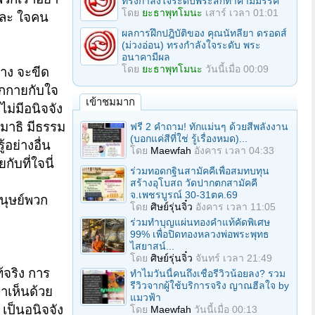
ทรงกำลังใจระดับพระสกิทาคามีมรรค
โดย
ยะธาพุทโมนะ
เสาร์ เวลา 01:01
แหละ ใจคน
ผลการฝึกปฎิบัติของ คุณนัทลียา ดรอดส์
(ม่วงอ่อน) ทรงกำลังใจระดับ พระ
อนาคามีผล
โดย
ยะธาพุทโมนะ
วันนี้เมื่อ 00:09
่าง จะขีด
ากกายกับใจ
เข้าชมมาก
ม่มีอนิจจัง
าธิ มีธรรม
ฟรี 2 คำถาม! ทักแม่นๆ ด้วยสีพลังงาน
(บอกแค่สีที่ใช่ รู้เรื่องหมด)...
้อย่างอื่น
โดย
Maewfah
อังคาร เวลา 04:33
ับที่ใจนี่
ร่วมทอดกฐินสามัคคีเพื่อสมทบทุน
สร้างอุโบสถ วัดปากตกสามัคคี
จ.เพชรบูรณ์ 30-31ตค.69
นุษย์พวก
โดย
ศิษย์รุ่นจิ๋ว
อังคาร เวลา 11:05
ร่วมทําบุญแผ่นทองคำแท้คัดพิเศษ
99% เพื่อปิดทองหลวงพ่อพระพุทธ
ไสยาสน์...
โดย
ศิษย์รุ่นจิ๋ว
จันทร์ เวลา 21:49
้จริง การ
ทำไมวันนี้คนถึงเชื่อรีวิวน้อยลง? รวม
รีวิวจากผู้ใช้บริการจริง ญาณฮีลใจ by
่าเห็นด้วย
แมวฟ้า
 เป็นอนิจจัง
โดย
Maewfah
วันนี้เมื่อ 00:13