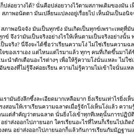
มันก็ปล่อยวางได้? นั่นคือปล่อยวางไว้ตามสภาพเดิมของมัน เห
 สภาพอนัตตา มันเปลี่ยนแปลงอยู่เรื่อยไป
เห็นมันเป็นอนิจ
สภาพอนิจจัง มันเป็นทุกขัง มันเกิดเป็นทุกข์เพราะเหตุที่
ทุกข์
จึงว่ามันเป็นจริงอย่างไรให้เห็นตามเป็นจริงอย่างนั้น
เป็นจริง? นี่จึงจะได้ชื่อว่าเรียนความโง่ ไม่ใช่เรียนความฉ
นใจของเราเอง แต่ไหนแต่ไรมาแล้ว ทุกๆ คนที่เกิดขึ้นมาได้ชื
อนแนะนำตักเตือนอะไรต่างๆ
เพื่อให้รู้ความโง่นั่นแหละ ไม่ใช
นของที่ไม่รู้จึงค่อยเรียน ความไม่รู้ความไม่เข้าใจนั่นแหละมั
มันยังลึกซึ้งละเอียดมากเหลือมาก ยิ่งเรียนเท่าไรยิ่งเห็
าทรงสอนให้เราเรียนความฉลาด
เมื่อรู้จักโง่เห็นโง่แล้ว ความร
ต่สำคัญว่าตนฉลาด นั่นยิ่งโง่เข้าทุกทีเหตุนั้นการปฏิบั
 อย่าส่งออกไปภายนอก ใครเรียนอะไรที่ไหนก็เรียนไปเถิดถ้
ของตน อย่าส่งออกไปภายนอกก็แล้วกัน
การเรียนกัมมัฏฐาน