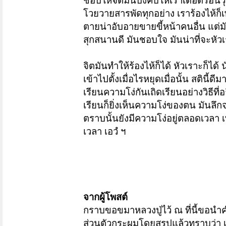
ชอบให้จิตมันบังคับให้เราเดือดร้อนวุ่
โวยวายสารพัดทุกอย่าง เราร้องไห้ก็เพ
ตายน่าอับอายขายขี้หน้าคนอื่น
แต่ม
สุกสนานดี มันชอบใจ มันน่าที่จะหัวเ
จิตมันทำให้ร้องไห้ก็ได้ หัวเราะก็ได้
เข้าไปตั้งเมื่อไรหยุดเมื่อนั้น สตินี้ด
เรียนความโง่กันเถิดเรียนอย่างวิธีที่
เรียนก็ยิ่งเห็นความโง่ของตน
มันลึก
ตราบนั้นยังมีความโง่อยู่ตลอดเวลา 
เวลา เอวํ ฯ
จากผู้โพสต์
กราบขอขมาหลวงปู่ไว้ ณ ที่นี้ขอนำ
ส่วนตัวกระผมโดยสรุปแล้วทราบว่า เม