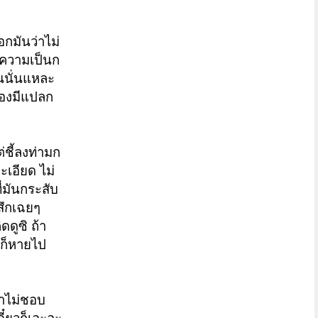
อกมันว่าไม่
ือ ความเป็นก
ันนั่นแหละ
ต้องมีแปลก
่ชี้ลงท่ามก
ละเอียด ไม่
ี่มันกระสับ
 สึกเฉยๆ
ดดูซิ ถ้า
ันก็หายไป
ราไม่ชอบ