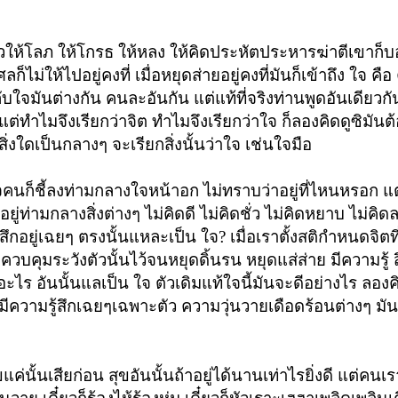
ั่วให้โลภ ให้โกรธ ให้หลง ให้คิดประหัตประหารฆ่าตีเขาก็บ
ลก็ไม่ให้ไปอยู่คงที่
เมื่อหยุดส่ายอยู่คงที่มันก็เข้าถึง ใจ ค
ับใจมันต่างกัน คนละอันกัน แต่แท้ที่จริงท่านพูดอันเดียวก
แต่ทำไมจึงเรียกว่าจิต ทำไมจึงเรียกว่าใจ ก็ลองคิดดูซิมัน
สิ่งใดเป็นกลางๆ จะเรียกสิ่งนั้นว่าใจ เช่นใจมือ
จคนก็ชี้ลงท่ามกลางใจหน้าอก ไม่ทราบว่าอยู่ที่ไหนหรอก แต
นอยู่ท่ามกลางสิ่งต่างๆ
ไม่คิดดี ไม่คิดชั่ว ไม่คิดหยาบ ไม่คิด
้สึกอยู่เฉยๆ ตรงนั้นแหละเป็น ใจ? เมื่อเราตั้งสติกำหนดจิตท
ควบคุมระวังตัวนั้นไว้จนหยุดดิ้นรน หยุดแส่ส่าย มีความรู้
อะไร อันนั้นแลเป็น ใจ ตัวเดิมแท้
ใจนี้มันจะดีอย่างไร ลองคิ
ะไร มีความรู้สึกเฉยๆเฉพาะตัว ความวุ่นวายเดือดร้อนต่างๆ ม
่นั้นเสียก่อน สุขอันนั้นถ้าอยู่ได้นานเท่าไรยิ่งดี แต่คนเ