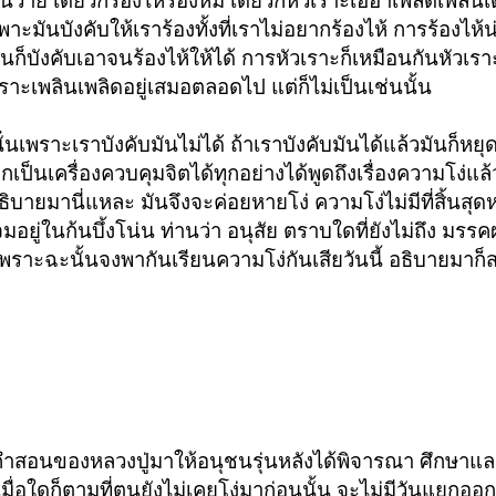
นวาย เดี๋ยวก็ร้องไห้ร้องห่ม
เดี๋ยวก็หัวเราะเฮฮาเพลิดเพลินเ
าะมันบังคับให้เราร้องทั้งที่เราไม่อยากร้องไห้ การร้องไห้
ันก็บังคับเอาจนร้องไห้ให้ได้ การหัวเราะก็เหมือนกันหัวเร
ราะเพลินเพลิดอยู่เสมอตลอดไป แต่ก็ไม่เป็นเช่นนั้น
 นั่นเพราะเราบังคับมันไม่ได้ ถ้าเราบังคับมันได้แล้วมันก็หยุ
ีมากเป็นเครื่องควบคุมจิตได้ทุกอย่าง
ได้พูดถึงเรื่องความโง่แล
อธิบายมานี่แหละ มันจึงจะค่อยหายโง่ ความโง่ไม่มีที่สิ้นสุดห
จมอยู่ในก้นบึ้งโน่น ท่านว่า อนุสัย ตราบใดที่ยังไม่ถึง มร
เพราะฉะนั้นจงพากันเรียนความโง่กันเสียวันนี้ อธิบายมาก
คำสอนของหลวงปู่มาให้อนุชนรุ่นหลังได้พิจารณา ศึกษาแล
ื่อใดก็ตามที่ตนยังไม่เคยโง่มาก่อนนั้น จะไม่มีวันแยกออ