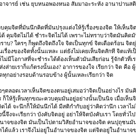
อาจารย์ เช่น ยุบหนอพองหนอ สัมมาอะระหัง อานาปานสติ
บคุมจิตที่มันนึกคิดที่มันปรุงแต่งให้รู้เรื่องของจิต ให้เห็นจิตร
ได้ คุมจิตไม่ได้ ชำระจิตไม่ได้
เพราะไม่ทราบว่าจิตมันคิดมั
บ? ใครๆ ก็พูดถึงจิตถึงใจ จิตเป็นทุกข์ จิตเดือดร้อน จิตยุ่
นเรื่องของจิตทั้งนั้นแหละ แต่ยังไม่เคยเห็นจิตสักที จิตแท้เ
็ไม่มีโอกาสที่จะชำระได้ต้องเห็นตัวมันเสียก่อน รู้จักตัวที่เร
งส่ายเราก็แก้ตรงนั้นเอง? อาการของใจ เรียกว่า จิต คือ ผู้คิด
พัดทุกอย่างรอบด้านรอบข้าง
ผู้นั้นเหละเรียกว่า จิต
เสมอๆตลอดเวลาเห็นจิตของตนอยู่เสมอว่าจิตเป็นอย่างไร มันคิ
ไร
ก็ให้รู้เห็นทุกขณะควบคุมมันอยู่อย่างนั้นเป็นนิจ เมื่อเห็นจ
ได้ จะนึกก็ให้มันนึกได้ มีสติกำกับอยู่ว่าคิดว่านึก เวลาไม่
างนี้จึงจะเรียกว่า บังคับจิตอยู่ อย่าให้จิตบังคับเรา โดยทั่วไป
นอำนาจของจิต มันเป็นไปตามวิสัยอำนาจของจิต
คนปุถุชนมัน
ิตได้แล้ว เราจึงไม่อยู่ในอำนาจของจิต แต่จิตอยู่ในอำนาจ