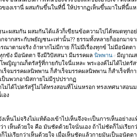
ของเรานี่ ผสมกันขึ้นในที่นี้ ให้ปรากฏเห็นขึ้นมาในที่นี้
ญชนะผสมกัน
ผสมกันได้แล้วก็เขียนข้อความไปได้หมดทุกอย
นออกจากสระกับพยัญชนะเท่านั้น?? ธรรมทั้งหลายก็ออกมาจ
ตามจริง ถ้าหากไม่มีกาย ก็ไม่มีเรื่องทุกข์ ไม่มีอนัตตา ไ
ีทุกขัง มีอนัตตา จึงมีวิปัสสนา
มีมรรคผล
นิพพาน
มีญาณสม
มโพญิญาณก็ตรัสรู้ที่กายกับใจนี่แหละ พระองค์ไม่ได้ไปตรัสรู
ร็จมรรคผลนิพพาน ก็สำเร็จมรรคผลนิพพาน ก็สำเร็จที่กายก
จเป็นพวกอามิสกายไม่มีรูปปรากฏ
ไม่ได้ไปตรัสรู้ไม่ได้ทรงสอนที่โน่นหรอก ทรงเทศนาสอนม
่เอง
งเห็นไม่จริงไม่แท้ต้องเข้าไปเห็นจึงจะเป็นการเห็นอย่างแท
ว่า เห็นด้วยใจ
คือ มันชัดด้วยใจนั่นเอง ถ้าไม่ชัดก็ไม่เรียกว
ัดก็ไม่เรียกว่าเห็นด้วยใจ เมื่อเห็นชัดแล้วกายมันเป็นอนัตตา