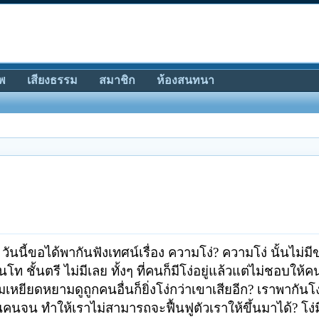
พ
เสียงธรรม
สมาชิก
ห้องสนทนา
นนี้ขอได้พากันฟังเทศน์เรื่อง ความโง่? ความโง่ นั้นไม่ม
โท ชั้นตรี ไม่มีเลย ทั้งๆ
ที่คนก็มีโง่อยู่แล้วแต่ไม่ชอบให้คน
มเหยียดหยามดูถูกคนอื่นก็ยิ่งโง่กว่าเขาเสียอีก? เราพากันโ
คนจน ทำให้เราไม่สามารถจะฟื้นฟูตัวเราให้ขึ้นมาได้? โง่ม