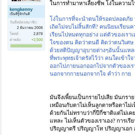
ในการทำมาหาเลี้ยงชีพ โง่ในความ
kengkenny
เป็นที่รู้จักกันดี
โง่ในการที่จะนำตนให้รอดปลอดภัย
วันที่สมัครสมาชิก:
เถิดไม่จบไม่สิ้นสักที? คนนิยมเรี
2 ธันวาคม 2008
เรียนไปหมดทุกอย่าง แต่ตัวของเราเองใ
โพสต์:
2,878
ค่าพลัง:
+2,500
ใจของตน
คิดว่าตนดี คิดว่าตนวิเศษ 
ด้วยสติปัญญาอุบายต่างๆอันนั้นแหละ
ที่พระพุทธเจ้าตรัสไว้ว่า
คนใดเข้าใจว
ออกไปภายนอกออกไปจากตัวของเรา ไ
นอกจากกายนอกจากใจ คำว่า กาย
มันจึงเพี้ยนเป็นกรายไปเสีย มันกร
เหมือนกับตาไม่เห็นลูกตา
หรือตาไม่เห
ด้วยกันไม่ทราบว่ากี่ปีกี่ชาติแต่ไม่
แหละ ไม่เห็นตัวของเราเอง? การเรียน
ปริญญาตรี ปริญญาโท ปริญญาเอก 