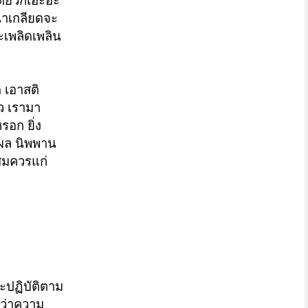
ดี๋ยวก็เอะอะ
น่าเกลียดจะ
าะเพลิดเพลิน
ด เอาสติ
้ว เรามา
รอก ยิ่ง
รคผล นิพพาน
็สมควรแก่
ะปฏิบัติตาม
กว่าความ