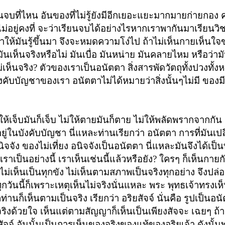
นจบที่ไหน อันของที่ไม่รู้ยังมีอีกเยอะแยะมากมายก่ายกอง ค
่อยู่คงที่ จะว่าเรียนจบได้อย่างไร
หากเราพากันมาเรียนวิ
งเราให้มันรู้ขึ้นมา จึงจะหมดความโง่ไป ถ้าไม่เห็นกายเห็นใ
มันเห็นจริงหรือไม่ มันเบื่อ มันหน่าย มันคลายไหม หรือว่ามั
ไม่เห็นจริง? ตัวของเราเป็นอนัตตา
สิ่งสารพัดวัตถุทั้งปวงทั้ง
งคับบัญชาของเรา อนัตตาไม่ได้หมายว่าสิ่งนั้นๆไม่มี ของมีอ
่ให้เจ็บมันก็เจ็บ ไม่ให้ตายมันก็ตาย ไม่ให้พลัดพรากจากกัน 
ู่ในบังคับบัญชา นี่แหละท่านเรียกว่า
อนัตตา การที่มันเป
ิจจัง ของไม่เที่ยง อนิจจังเป็นอนัตตา นี่แหละมันจึงได้เป็น
ราเป็นอย่างนี้ เราเห็นเช่นนี้แล้วหรือยัง? ใครๆ ก็เห็นกา
 ไม่เห็นเป็นทุกขัง ไม่เห็นตามสภาพเป็นจริงทุกอย่าง
จึงปล่
กวี่ทุกวันนี้ก็เพราะเหตุเห็นไม่จริงนั่นแหละ พระ พุทธเจ้าทรง
่านก็เห็นตามเป็นจริง เรียกว่า อริยสัจจ์ นั่นคือ รูปเป็นอน
ห็นจริงด้วยใจ เห็นแต่ตามสัญญาก็
เห็นเป็นเพียงสัจจะ
เฉยๆ ถ้า
สัจจ์ อันนั้นเป็นการเห็นของจริงของแท้ของอริยเจ้า ดังนั้