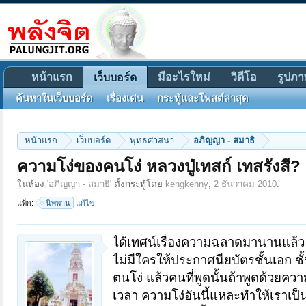
หน้าแรก
มีอะไรใหม่
วิดีโอ
รูปภา
เว็บบอร์ด
ค้นหาในเว็บบอร์ด
เรื่องเด่น
กระทู้และโพสต์ล่าสุด
หน้าแรก
เว็บบอร์ด
พุทธศาสนา
อภิญญา - สมาธิ
ความโง่ของคนโง่ หลวงปู่เทสก์ เทสรังสี?
ในห้อง '
อภิญญา - สมาธิ
' ตั้งกระทู้โดย
kengkenny
,
2 ธันวาคม 2010
.
แท็ก:
นิพพาน
แก้ไข
ได้เทศน์เรื่องความฉลาดมานานแล้ว วั
ไม่มีใครให้ประกาศนียบัตรชั้นเอก ชั้น
ตนโง่ แล้วคนที่พูดนั้นถ้าพูดด้วยควา
เวลา
ความโง่อันนี้แหละทำให้เราเป็น