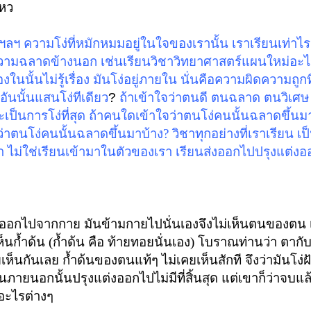
ไหว
 ฯลฯ
ความโง่ที่หมักหมมอยู่ในใจของเรานั้น เราเรียนเท่าไร
ยนความฉลาดข้างนอก
เช่นเรียนวิชาวิทยาศาสตร์แผนใหม่อะไ
นนั้นไม่รู้เรื่อง มันโง่อยู่ภายใน นั่นคือความผิดความถูกที
อันนั้นแสนโง่ทีเดียว
?
ถ้าเข้าใจว่าตนดี ตนฉลาด ตนวิเศษ
เป็นการโง่ที่สุด
ถ้าคนใดเข้าใจว่าตนโง่คนนั้นฉลาดขึ้นมา
่าตนโง่คนนั้นฉลาดขึ้นมาบ้าง? วิชาทุกอย่างที่เราเรียน
เป
ม่ใช่เรียนเข้ามาในตัวของเรา เรียนส่งออกไปปรุงแต่ง
ายออกไปจากกาย มันข้ามกายไปนั่นเองจึงไม่เห็นตนของตน 
็นก้ำด้น (ก้ำด้น คือ ท้ายทอยนั่นเอง) โบราณท่านว่า ตากับก
เคยเห็นกันเลย ก้ำด้นของตนแท้ๆ ไม่เคยเห็นสักที
จึงว่ามันโง่ฝั
ภายนอกนั้นปรุงแต่งออกไปไม่มีที่สิ้นสุด แต่เขาก็ว่าจบแล
อะไรต่างๆ