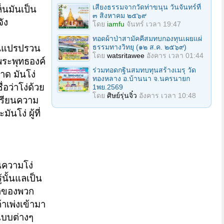
เสียงธรรมจากวัดท่าขนุน วันจันทร์ที่
็นมันเป็น
๓ สิงหาคม ๒๕๖๙
จัง
โดย
iamfu
จันทร์ เวลา 19:47
ทอดผ้าป่าสามัคคีสมทบกองทุนเผยแผ่
ธรรมทางวิทยุ (๑๒ ส.ค. ๒๕๖๙)
มันแปรปรวน
โดย
watsritawee
อังคาร เวลา 01:44
 พระพุทธองค์
ร่วมทอดกฐินสมทบทุนสร้างเมรุ วัด
ลาด มันโง่
ทองหลาง อ.บ้านนา จ.นครนายก
่อว่าโง่ด้วย
1พย.2569
โดย
ศิษย์รุ่นจิ๋ว
อังคาร เวลา 10:48
่เรียนความ
นโง่ ผู้ที่
นความโง่
ู้นั้นแลเป็น
ติของพวก
าเพ่งเข้ามา
แบบต่างๆ