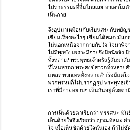
ไปหาธรรมะที่อื่นไกลเลย
หาเอาในตัว
เห็นกาย
จึงอุปมาเหมือนกับเรียนสระกับพยั
เขียนเรื่องอะไรๆ เขียนได้หมด มั
ไม่นอกเหนือจากกายกับใจ ใจมาพิจารณา
ไม่มีทุกขัง เพราะมีกายจึงมีอนิจจัง ม
ทั้งหลาย? พระพุทธเจ้าตรัสรู้สัมมาสั
ที่ไหนหรอก
พระสงฆ์สาวกทั้งหลายสำเ
แหละ พวกเทพทั้งหลายสำเร็จมีแต่ใ
พวกพรหมก็ไม่ปรากฏรูป พระพุทธเจ้า
เราที่มีกายหยาบๆ เห็นกันอยู่ด้วยตานี
การเห็นด้วยตาเรียกว่า ทรรศนะ มันยั
เห็นด้วยใจจึงเรียกว่า ญาณทัสนะ คำ
ใจ เมื่อเห็นชัดด้วยใจนั่นเอง ถ้าไม่ช