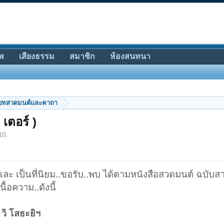
พ
เสียงธรรม
สมาชิก
ห้องสนทนา
บทสวดมนต์และคาถา
เตอร์ )
10
.
 และ เป็นที่นิยม..ขอรับ..พบ ได้ตามหนังสือสวดมนต์ ฉบับ
เนื้อความ..ดังนี้
 วิ โสธะยิฯ