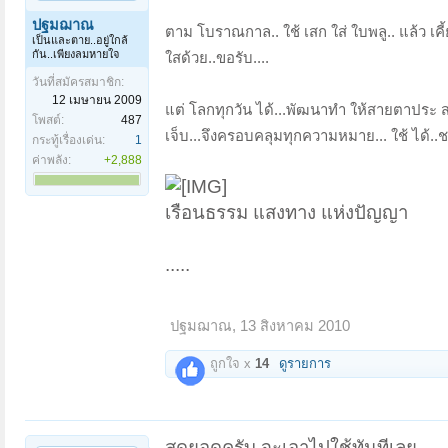
ปฐมฌาณ
ตาม โบราณกาล.. ใช้ เสก ใส่ ใบพลู.. แล้ว เคี้ย
เป็นและตาย..อยู่ใกล้
กัน..เพียงลมหายใจ
ใสด้วย..ขอรับ....
วันที่สมัครสมาชิก:
12 เมษายน 2009
แต่ โลกทุกวัน ได้...พัฒนาทำ ให้สายตาประ สบก
โพสต์:
487
เจ็บ...จึงครอบคลุมทุกความหมาย... ใช้ ได้..ชน
กระทู้เรื่องเด่น:
1
ค่าพลัง:
+2,888
เรือนธรรม แสงทาง แห่งปัญญา
.....
ปฐมฌาณ
,
13 สิงหาคม 2010
ถูกใจ x
14
ดูรายการ
สุดยอดครับ จะเอาไปใช้ทันทีเลย