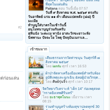
เรื่องเล่า "นักขุดกรุ"มือขลัง ขมังเวทย์
ที่สุดในแผ่นดิน
Pattana
ตอบ
วันนี้เมื่อ 07:57
วันที่ ๙ สิงหาคม พ.ศ. ๒๕๖๙ ตรงกับ
วันอาทิตย์ แรม ๑๑ ค่ำ เดือนแปดหลัง (๘๘) ปี
มะเมีย
ทำบุญใส่บาตรในเช้าวันนี้
#2
อนุโมทนาบุญร่วมกันครับ
สุทินนัง วะตะเม ทานัง อาสะวักขะยาวะหัง
นิพพานะ ปัจจะโย โหตุ ปัจจุบันเนกาเล…
เข้าชมมาก
เสียงธรรมจากวัดท่าขนุน วันศุกร์ที่ ๗
สิงหาคม ๒๕๖๙
โดย
iamfu
ศุกร์ เวลา 16:53
ผ้าป่าจัดหาเครื่องมือแพทย์สำหรับห้อง
ต่ก่อนเล่น
อุบัติเหตุและฉุกเฉิน &หอผู้ป่วยวิกฤต...
โดย
ศิษย์รุ่นจิ๋ว
ศุกร์ เวลา 10:17
จิตวิทยา/วิเคราะห์ "เด็ก 14" ก่อเหตุสลด
"กราดยิงเทพศิรินทร์"
โดย
ยะธาพุทโมนะ
เมื่อวาน เวลา
08:15
ร่วมทําบุญสร้างห้องสุขาปลดทุกข์ 30