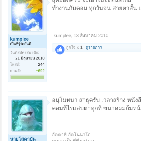
ทำงานกับคอม ทุกวันจน สายตาสั้น แ
kumplee
,
13 สิงหาคม 2010
kumplee
เป็นที่รู้จักกันดี
ถูกใจ x
1
ดูรายการ
วันที่สมัครสมาชิก:
21 มิถุนายน 2010
โพสต์:
244
ค่าพลัง:
+692
อนุโมทนา สาธุครับ เวลาสร้าง หนังส
คอมทีไรแสบตาทุกที ขนาดผมก้มหน้
อัตตาหิ อัตโนนาโถ
นายโสดาบัน
ตนแล เป็นที่พึ่งแห่งตน