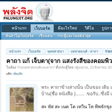
หน้าแรก
มีอะไรใหม่
วิดีโอ
รูปภา
เว็บบอร์ด
ค้นหาในเว็บบอร์ด
เรื่องเด่น
กระทู้และโพสต์ล่าสุด
หน้าแรก
เว็บบอร์ด
พุทธศาสนา
บทสวดมนต์ - คาถา
รวม
คาถา แก้ เจ็บตา(จาก แสงรังสีของคอมพิว 
ในห้อง '
รวมบทสวดมนต์และคาถา
' ตั้งกระทู้โดย
ปฐมฌาณ
,
13 สิงหาคม 20
แท็ก:
เพิ่มแท็ก
พระ คาถาข้างล่างนั้น เป็นของ เดิม
บ้าน(ชื่อ หนังสือ )....... .ขอรับ..ซึ่งมี 
สะ หัส สะ เนต โต เทวิน โท ทิพจักขุง