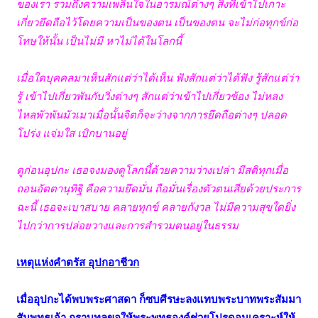
ของเรา รวมถึงความเพลินใจในอารมณ์ต่างๆ สิ่งที่เข้าไปเกาะ
เกี่ยวยึดถือไว้โดยความเป็นของตน เป็นของตน จะไม่ก่อทุกข์ก่อ
โทษให้นั้น เป็นไม่มี หาไม่ได้ในโลกนี้
เมื่อใดบุคคลมาเห็นสักแต่ว่าได้เห็น ฟังสักแต่ว่าได้ฟัง รู้สักแต่ว่า
รู้ เข้าไปเกี่ยวพันกับวิ่งต่างๆ สักแต่ว่าเข้าไปเกี่ยวข้อง ไม่หลง
ไหลพัวพันมัวเมาเมื่อนั้นจิตก็จะว่างจากการยึดถือต่างๆ ปลอด
โปร่ง แจ่มใส เบิกบานอยู่
ดูก่อนอุปกะ เธอจงมองดูโลกนี้ด้วยความว่างเปล่า มีสติทุกเมื่อ
ถอนอัตตานุทิฐิ คือความยึดมั่น ถือมั่นเรื่องตัวตนเสียด้วยประการ
ฉะนี้ เธอจะเบาสบาย คลายทุกข์ คลายกังวล ไม่มีความสุขใดยิ่ง
ไปกว่าการปล่อยวางและการสำรวมตนอยู่ในธรรม
เหตุแห่งคำตรัส อุปกอาชีวก
เมื่ออุปกะได้พบพระศาสดา ก็ซบศีรษะลงแทบพระบาทพระสัมมา
สัมพุทธเจ้า กราบทูลขอให้พระพุทธองค์ช่วยโปรดอนุเคราะห์ให้