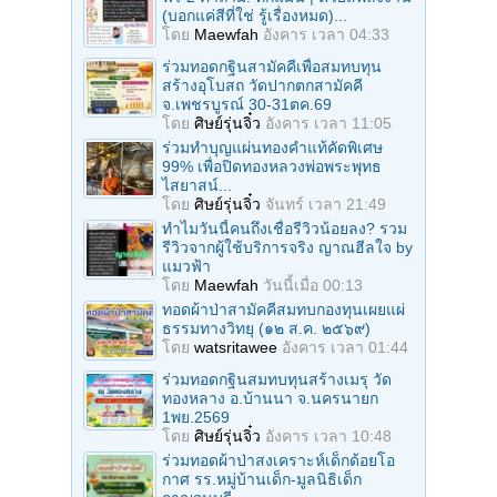
(บอกแค่สีที่ใช่ รู้เรื่องหมด)...
โดย
Maewfah
อังคาร เวลา 04:33
ร่วมทอดกฐินสามัคคีเพื่อสมทบทุน
สร้างอุโบสถ วัดปากตกสามัคคี
จ.เพชรบูรณ์ 30-31ตค.69
โดย
ศิษย์รุ่นจิ๋ว
อังคาร เวลา 11:05
ร่วมทําบุญแผ่นทองคำแท้คัดพิเศษ
99% เพื่อปิดทองหลวงพ่อพระพุทธ
ไสยาสน์...
โดย
ศิษย์รุ่นจิ๋ว
จันทร์ เวลา 21:49
ทำไมวันนี้คนถึงเชื่อรีวิวน้อยลง? รวม
รีวิวจากผู้ใช้บริการจริง ญาณฮีลใจ by
แมวฟ้า
โดย
Maewfah
วันนี้เมื่อ 00:13
ทอดผ้าป่าสามัคคีสมทบกองทุนเผยแผ่
ธรรมทางวิทยุ (๑๒ ส.ค. ๒๕๖๙)
โดย
watsritawee
อังคาร เวลา 01:44
ร่วมทอดกฐินสมทบทุนสร้างเมรุ วัด
ทองหลาง อ.บ้านนา จ.นครนายก
1พย.2569
โดย
ศิษย์รุ่นจิ๋ว
อังคาร เวลา 10:48
ร่วมทอดผ้าป่าสงเคราะห์เด็กด้อยโอ
กาศ รร.หมู่บ้านเด็ก-มูลนิธิเด็ก