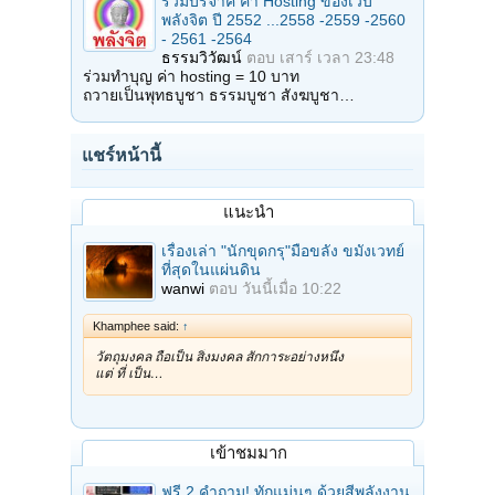
ร่วมบริจาค ค่า Hosting ของเว็บ
พลังจิต ปี 2552 ...2558 -2559 -2560
- 2561 -2564
ธรรมวิวัฒน์
ตอบ
เสาร์ เวลา 23:48
ร่วมทำบุญ ค่า hosting = 10 บาท
ถวายเป็นพุทธบูชา ธรรมบูชา สังฆบูชา…
แชร์หน้านี้
แนะนำ
เรื่องเล่า "นักขุดกรุ"มือขลัง ขมังเวทย์
ที่สุดในแผ่นดิน
wanwi
ตอบ
วันนี้เมื่อ 10:22
Khamphee said:
↑
วัตถุมงคล ถือเป็น สิ่งมงคล สักการะอย่างหนึ่ง
แต่ ที่ เป็น…
เข้าชมมาก
ฟรี 2 คำถาม! ทักแม่นๆ ด้วยสีพลังงาน