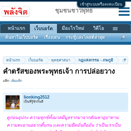
เข้าสู่ระบบหรือลงทะเบียน
ชุมชนชาวพุทธ
หน้าแรก
มีอะไรใหม่
วิดีโอ
เว็บบอร์ด
ค้นหาในเว็บบอร์ด
เรื่องเด่น
กระทู้และโพสต์ล่าสุด
หน้าแรก
เว็บบอร์ด
พุทธศาสนา
กฎแห่งกรรม - ภพภูมิ
คำตรัสของพระพุทธเจ้า การปล่อยวาง
แท็ก:
เพิ่มแท็ก
lionking2512
เป็นที่รู้จักกันดี
ดูก่อนอุปกะ ความทุกข์ทั้งมวลมีมูลรากมาจากตัณหาอุปาทาน
ความทะยานอยากดิ้นรน และความยึดมั่นถือมั่น ว่าเป็นเราเป็น