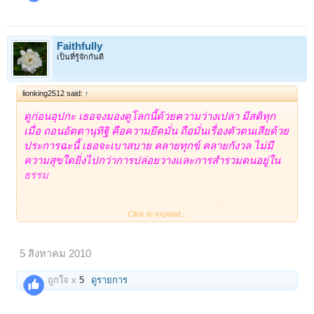
Faithfully
เป็นที่รู้จักกันดี
lionking2512 said:
↑
ดูก่อนอุปกะ เธอจงมองดูโลกนี้ด้วยความว่างเปล่า มีสติทุก
เมื่อ ถอนอัตตานุทิฐิ คือความยึดมั่น ถือมั่นเรื่องตัวตนเสียด้วย
ประการฉะนี้ เธอจะเบาสบาย คลายทุกข์ คลายกังวล ไม่มี
ความสุขใดยิ่งไปกว่าการปล่อยวางและการสำรวมตนอยู่ใน
ธรรม
การปล่อยวาง คือ ทางแห่งการพ้นทุกข์อย่างแท้จริง อนุโมทนาสาธุด้วยค่ะ
Click to expand...
5 สิงหาคม 2010
ถูกใจ x
5
ดูรายการ