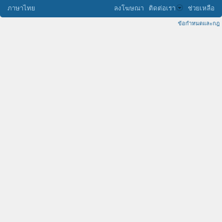
ภาษาไทย
ลงโฆษณา
ติดต่อเรา
ช่วยเหลือ
ข้อกำหนดและกฎ