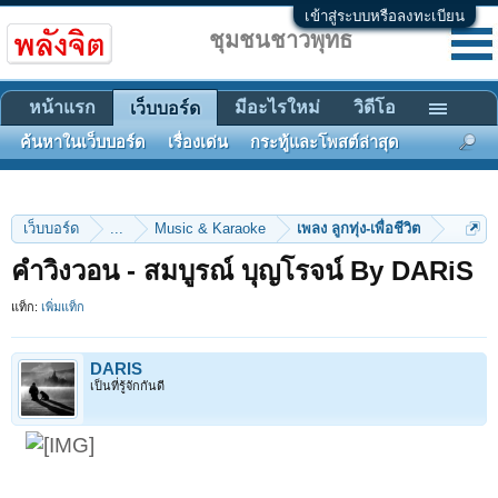
เข้าสู่ระบบหรือลงทะเบียน
ชุมชนชาวพุทธ
หน้าแรก
มีอะไรใหม่
วิดีโอ
เว็บบอร์ด
ค้นหาในเว็บบอร์ด
เรื่องเด่น
กระทู้และโพสต์ล่าสุด
เว็บบอร์ด
...
Music & Karaoke
เพลง ลูกทุ่ง-เพื่อชีวิต
คำวิงวอน - สมบูรณ์ บุญโรจน์ By DARiS
แท็ก:
เพิ่มแท็ก
DARIS
เป็นที่รู้จักกันดี