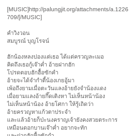
[MUSIC]http://palungjit.org/attachments/a.1226
709/[/MUSIC]
คำวิงวอน
สมบูรณ์ บุญโรจน์
ฮักน้องหลงปองแต่เธอ ได้แต่ครวญละเมอ
คิดถึงเธอกู้เจ๊าค่ำ อ้ายฝากฮัก
โปรดตอบฮักฮื้อซักคำ
อ้ายจะได้จำกำตี้น้องเกยอู้มา
เพ้อถึงยามเมื่อตะวันแลงอ้ายยังจำน้องแดง
เมื่อยามแลงอ้ายกึ๊ดเติงหา ไม่เห็นหน้าน้อง
ไม่เห็นหน้าน้อง อ้ายโศกา ให้รู้เถิดว่า
อ้ายครวญหาแก้วตาประจำ
และแล้วอ้ายก็ป่ะนงคราญเจ้ายังคงสวยตระการ
เหมือนดอกบานเจ๊าค่ำ อยากจะทัก
และฝากฮักหื้อซักกำ