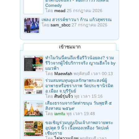
Comedy
โดย
mead
25 กรกฎาคม 2026
เพลง สวรรค์ชาวนา ก้าน แก้วสุพรรณ
โดย
sam_sbcc
27 กรกฎาคม 2026
เข้าชมมาก
ทำไมวันนี้คนถึงเชื่อรีวิวน้อยลง? รวม
รีวิวจากผู้ใช้บริการจริง ญาณฮีลใจ by
แมวฟ้า
โดย
Maewfah
พฤหัสบดี เวลา 00:13
ร่วมสมทบทุนดูแลรักษาพระสงฆ์ผู้
อาพาธหรือชราภาพ วัดประชานิรมิต
อ.เมือง จ.บุรีรัมย์
โดย
ศิษย์รุ่นจิ๋ว
พุธ เวลา 15:16
เสียงธรรมจากวัดท่าขนุน วันพุธที่ ๕
สิงหาคม ๒๕๖๙
โดย
iamfu
พุธ เวลา 19:48
ขอเชิญร่วมบุญเป็นเจ้าภาพถวายพระ
อุปคุต 9 นิ้ว เนื้อทองเหลือง วัดปงค์
เชียงราย
โดย
ไข่หวานน้อย
พฤหัสบดี เวลา