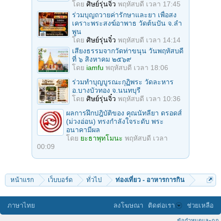
โดย
ศิษย์รุ่นจิ๋ว
พฤหัสบดี เวลา 17:45
ร่วมบุญถวายค่ารักษาและยา เพื่อสง
เคราะพระสงฆ์อาพาธ วัดต้นปัน จ.ลํา
พูน
โดย
ศิษย์รุ่นจิ๋ว
พฤหัสบดี เวลา 14:14
เสียงธรรมจากวัดท่าขนุน วันพฤหัสบดี
ที่ ๖ สิงหาคม ๒๕๖๙
โดย
iamfu
พฤหัสบดี เวลา 18:06
ร่วมทําบุญบูรณะกุฏิพระ วัดละหาร
อ.บางบัวทอง จ.นนทบุรี
โดย
ศิษย์รุ่นจิ๋ว
พฤหัสบดี เวลา 10:36
ผลการฝึกปฎิบัติของ คุณนัทลียา ดรอดส์
(ม่วงอ่อน) ทรงกำลังใจระดับ พระ
อนาคามีผล
โดย
ยะธาพุทโมนะ
พฤหัสบดี เวลา
00:09
หน้าแรก
เว็บบอร์ด
ทั่วไป
ท่องเที่ยว - อาหารการกิน
ภาษาไทย
ลงโฆษณา
ติดต่อเรา
ช่วยเหลือ
ข้อกำหนดและกฎ