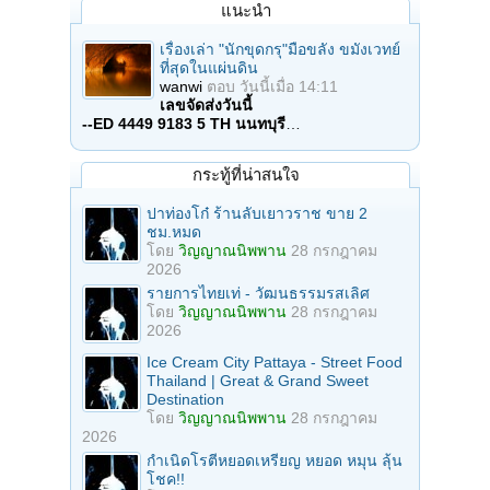
แนะนำ
เรื่องเล่า "นักขุดกรุ"มือขลัง ขมังเวทย์
ที่สุดในแผ่นดิน
wanwi
ตอบ
วันนี้เมื่อ 14:11
เลขจัดส่งวันนี้
--ED 4449 9183 5 TH นนทบุรี
…
กระทู้ที่น่าสนใจ
ปาท่องโก๋ ร้านลับเยาวราช ขาย 2
ชม.หมด
โดย
วิญญาณนิพพาน
28 กรกฎาคม
2026
รายการไทยเท่ - วัฒนธรรมรสเลิศ
โดย
วิญญาณนิพพาน
28 กรกฎาคม
2026
Ice Cream City Pattaya - Street Food
Thailand | Great & Grand Sweet
Destination
โดย
วิญญาณนิพพาน
28 กรกฎาคม
2026
กำเนิดโรตีหยอดเหรียญ หยอด หมุน ลุ้น
โชค!!