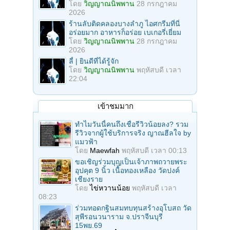
โดย
วิญญาณนิพพาน
28 กรกฎาคม
2026
ร้านลับติดคลองบางลำภู ไอศกรีมที่นี่
อร่อยมาก อาหารก็อร่อย เบเกอรี่เยี่ยม
โดย
วิญญาณนิพพาน
28 กรกฎาคม
2026
ลี้ | ยินดีที่ได้รู้จัก
โดย
วิญญาณนิพพาน
พฤหัสบดี เวลา
22:04
เข้าชมมาก
ทำไมวันนี้คนถึงเชื่อรีวิวน้อยลง? รวม
รีวิวจากผู้ใช้บริการจริง ญาณฮีลใจ by
แมวฟ้า
โดย
Maewfah
พฤหัสบดี เวลา 00:13
ขอเชิญร่วมบุญเป็นเจ้าภาพถวายพระ
อุปคุต 9 นิ้ว เนื้อทองเหลือง วัดปงค์
เชียงราย
โดย
ไข่หวานน้อย
พฤหัสบดี เวลา
08:23
ร่วมทอดกฐินสมทบทุนสร้างอุโบสถ วัด
สุพีรอนวนาราม จ.ปราจีนบุรี
15พย.69