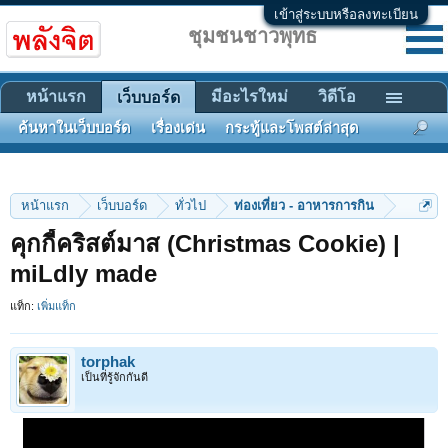
เข้าสู่ระบบหรือลงทะเบียน
ชุมชนชาวพุทธ
หน้าแรก
มีอะไรใหม่
วิดีโอ
เว็บบอร์ด
ค้นหาในเว็บบอร์ด
เรื่องเด่น
กระทู้และโพสต์ล่าสุด
หน้าแรก
เว็บบอร์ด
ทั่วไป
ท่องเที่ยว - อาหารการกิน
คุกกี้คริสต์มาส (Christmas Cookie) |
miLdly made
แท็ก:
เพิ่มแท็ก
torphak
เป็นที่รู้จักกันดี