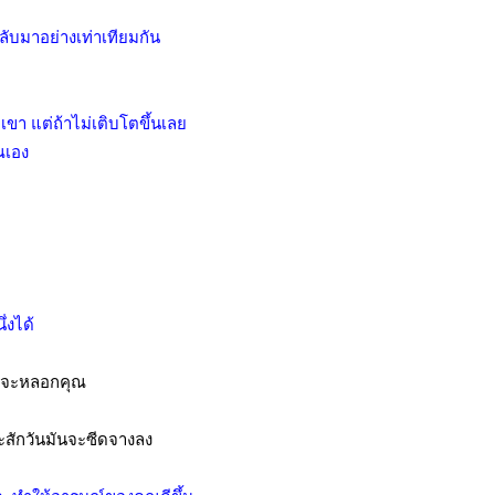
ับมาอย่างเท่าเทียมกัน
ขา แต่ถ้าไม่เติบโตขึ้นเลย
ณเอง
่งได้
ันจะหลอกคุณ
ะสักวันมันจะซีดจางลง