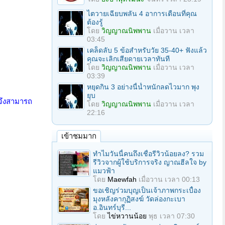
ไตวายเฉียบพลัน 4 อาการเตือนที่คุณ
ต้องรู้
โดย
วิญญาณนิพพาน
เมื่อวาน เวลา
03:45
เคล็ดลับ 5 ข้อสำหรับวัย 35-40+ ฟังแล้ว
คุณจะเลิกเสียดายเวลาทันที
โดย
วิญญาณนิพพาน
เมื่อวาน เวลา
03:39
หยุดกิน 3 อย่างนี้น้ำหนักลดไวมาก พุง
ยุบ
าจึงสามารถ
โดย
วิญญาณนิพพาน
เมื่อวาน เวลา
22:16
เข้าชมมาก
ทำไมวันนี้คนถึงเชื่อรีวิวน้อยลง? รวม
รีวิวจากผู้ใช้บริการจริง ญาณฮีลใจ by
แมวฟ้า
โดย
Maewfah
เมื่อวาน เวลา 00:13
ขอเชิญร่วมบุญเป็นเจ้าภาพกระเบื้อง
มุงหลังคากุฏิสงฆ์ วัดล่องกะเบา
อ.อินทร์บุรี...
โดย
ไข่หวานน้อย
พุธ เวลา 07:30