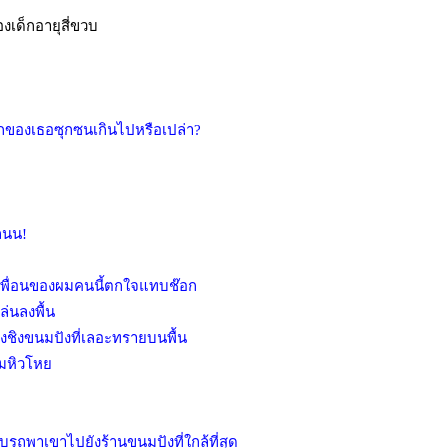
เด็กอายุสี่ขวบ
ลูกของเธอซุกซนเกินไปหรือเปล่า?
ถนน!
พื่อนของผมคนนี้ตกใจแทบช๊อก
ล่นลงพื้น
ย่งชิงขนมปังที่เลอะทรายบนพื้น
ามหิวโหย
รถพาเขาไปยังร้านขนมปังที่ใกล้ที่สุด