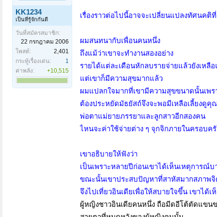
KK1234
เรื่องราวต่อไปนี้อาจจะเปลี่ยนแปลงทัศนคติที่
เป็นที่รู้จักกันดี
วันที่สมัครสมาชิก:
ผมสนทนากับเพื่อนคนหนึ่ง
22 กรกฎาคม 2006
โพสต์:
2,401
ถึงแม้ว่าเขาจะทำงานสองอย่าง
กระทู้เรื่องเด่น:
1
รายได้แต่ละเดือนหักลบรายจ่ายแล้วยังเหลือแ
ค่าพลัง:
+10,515
แต่เขาก็มีความสุขมากแล้ว
ผมแปลกใจมากที่เขามีความสุขขนาดนั้นเพรา
ต้องประหยัดมัธยัสถ์จึงจะพอมีเหลือเลี้ยงดูคุ
พ่อตาแม่ยายภรรยาและลูกสาวอีกสองคน
ไหนจะค่าใช้จ่ายต่าง ๆ จุกจิกภายในครอบครั
เขาอธิบายให้ฟังว่า
เป็นเพราะหลายปีก่อนเขาได้เห็นเหตุการณ์บา
ขณะนั้นเขาประสบปัญหาที่สาหัสมากสภาพจิ
จึงไปเที่ยวอินเดียเพื่อให้สบายใจขึ้น เขาได้เ
ผู้หญิงชาวอินเดียคนหนึ่ง ถือมีดอีโต้ตัดแขน