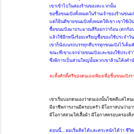
เขาเข้าไปในสองร้านของละแวกนั้น
ขอซื้อขนมปังทั้งหมดในร้านเจ้าของร้านขน
แต่ก็ยินดีขายขนมปังทั้งหมดให้เขา เขาใช้เงิน
ซื้อขนมปังมาประมาณสี่ร้อยกว่าก้อน (ตกก้อน
แล้วใช้อีกหนึ่งร้อยเหรียญซื้อของใช้ประจำว
เขาก็นั่งบนรถบรรทุกที่บรรทุกขนมปังไว้เต็
ขณะที่เขาแจกจ่ายขนมปังและของใช้ประจำวัน
ซึ่งพิการเป็นส่วนใหญ่นั้นพวกเขาล้วนโค้งคำน
ละทิ้งศักดิ์ศรีของตนเองเพียงเพื่อชิ้นขนมปัง
เขาเริ่มบอกตนเองว่าตนเองนั้นโชคดีแค่ไห
มีอาชีพการงานมีครอบครัว มีโอกาสบ่นว่าอา
มีโอกาสสวมใส่เสื้อผ้า มีโอกาสครอบครองสิ่ง
ตอนนี้... ผมเริ่มคิดได้และตระหนักได้ว่า ชีว