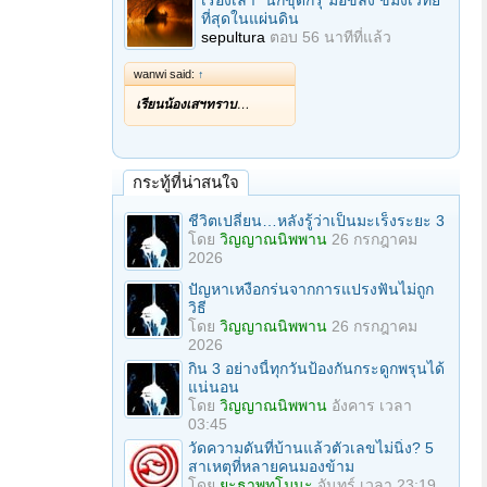
เรื่องเล่า "นักขุดกรุ"มือขลัง ขมังเวทย์
ที่สุดในแผ่นดิน
sepultura
ตอบ
56 นาทีที่แล้ว
wanwi said:
↑
เรียนน้องเสฯทราบ
…
กระทู้ที่น่าสนใจ
ชีวิตเปลี่ยน…หลังรู้ว่าเป็นมะเร็งระยะ 3
โดย
วิญญาณนิพพาน
26 กรกฎาคม
2026
ปัญหาเหงือกร่นจากการแปรงฟันไม่ถูก
วิธี
โดย
วิญญาณนิพพาน
26 กรกฎาคม
2026
กิน 3 อย่างนี้ทุกวันป้องกันกระดูกพรุนได้
แน่นอน
โดย
วิญญาณนิพพาน
อังคาร เวลา
03:45
วัดความดันที่บ้านแล้วตัวเลขไม่นิ่ง? 5
สาเหตุที่หลายคนมองข้าม
โดย
ยะธาพุทโมนะ
จันทร์ เวลา 23:19