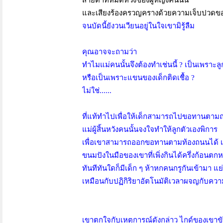
สายตาที่หมดหวังของผู้หญิงคนนั้น
และเสียงร้องครวญครางด้วยความเจ็บปวดของ
จนบัดนี้ยังวนเวียนอยู่ในใจเขามิรู้ลืม
คุณอาจจะถามว่า
ทำไมแม่คนนั้นจึงต้องทำเช่นนี้ ? เป็นเพราะ
หรือเป็นเพราะแขนของเด็กติดเชื้อ ?
ไม่ใช่......
ที่แท้ทำไปเพื่อให้เด็กสามารถไปขอทานตาม
แม่ผู้สิ้นหวังคนนั้นจงใจทำให้ลูกตัวเองพิการ
เพื่อเขาสามารถออกขอทานตามท้องถนนได้ เ
ขนมปังในมือของเขาที่เพิ่งกินได้ครึ่งก้อนตกห
ทันทีทันใดก็มีเด็ก ๆ ห้าหกคนกรูกันเข้ามา แ
เหมือนกับปฏิกิริยาอัตโนมัติเวลาผจญกับคว
เขาตกใจกับเหตุการณ์ดังกล่าว ไกด์ของเขาขับ