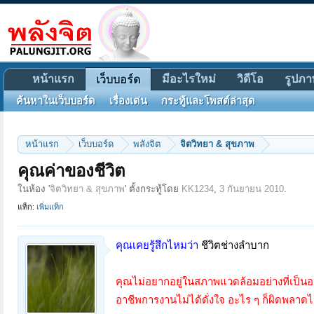
หน้าแรก
มีอะไรใหม่
วิดีโอ
รูปภา
เว็บบอร์ด
ค้นหาในเว็บบอร์ด
เรื่องเด่น
กระทู้และโพสต์ล่าสุด
หน้าแรก
เว็บบอร์ด
พลังจิต
จิตวิทยา & สุขภาพ
คุณค่าของชีวิต
ในห้อง '
จิตวิทยา & สุขภาพ
' ตั้งกระทู้โดย
KK1234
,
3 กันยายน 2010
.
แท็ก:
เพิ่มแท็ก
คุณเคยรู้สึกไหมว่า
ชีวิตช่างลำบาก
คุณไม่อยากอยู่ในสภาพแวดล้อมอย่างที่เป็นอยู่ ค
อาชีพการงานไม่ได้ดั่งใจ อะไร ๆ ก็ผิดพลา