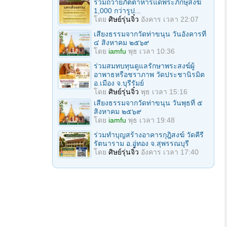
ร่วมถวายภัตตาหารแด่พระภิกษุสงฆ์
1,000 กว่ารูป...
โดย
ศิษย์รุ่นจิ๋ว
อังคาร เวลา 22:07
เสียงธรรมจากวัดท่าขนุน วันอังคารที่
๔ สิงหาคม ๒๕๖๙
โดย
iamfu
พุธ เวลา 10:36
ร่วมสมทบทุนดูแลรักษาพระสงฆ์ผู้
อาพาธหรือชราภาพ วัดประชานิรมิต
อ.เมือง จ.บุรีรัมย์
โดย
ศิษย์รุ่นจิ๋ว
พุธ เวลา 15:16
เสียงธรรมจากวัดท่าขนุน วันพุธที่ ๕
สิงหาคม ๒๕๖๙
โดย
iamfu
พุธ เวลา 19:48
ร่วมทำบุญสร้างอาคารกุฎิสงฆ์ วัดคีรี
รัตนาราม อ.อู่ทอง จ.สุพรรณบุรี
โดย
ศิษย์รุ่นจิ๋ว
อังคาร เวลา 17:40