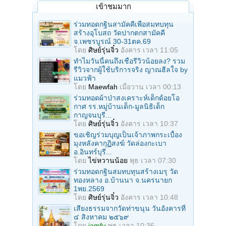
เข้าชมมาก
ร่วมทอดกฐินสามัคคีเพื่อสมทบทุน
สร้างอุโบสถ วัดปากตกสามัคคี
จ.เพชรบูรณ์ 30-31ตค.69
โดย
ศิษย์รุ่นจิ๋ว
อังคาร เวลา 11:05
ทำไมวันนี้คนถึงเชื่อรีวิวน้อยลง? รวม
รีวิวจากผู้ใช้บริการจริง ญาณฮีลใจ by
แมวฟ้า
โดย
Maewfah
เมื่อวาน เวลา 00:13
ร่วมทอดผ้าป่าสงเคราะห์เด็กด้อยโอ
กาศ รร.หมู่บ้านเด็ก-มูลนิธิเด็ก
กาญจนบุรี...
โดย
ศิษย์รุ่นจิ๋ว
อังคาร เวลา 10:37
ขอเชิญร่วมบุญเป็นเจ้าภาพกระเบื้อง
มุงหลังคากุฏิสงฆ์ วัดล่องกะเบา
อ.อินทร์บุรี...
โดย
ไข่หวานน้อย
พุธ เวลา 07:30
ร่วมทอดกฐินสมทบทุนสร้างเมรุ วัด
ทองหลาง อ.บ้านนา จ.นครนายก
1พย.2569
โดย
ศิษย์รุ่นจิ๋ว
อังคาร เวลา 10:48
เสียงธรรมจากวัดท่าขนุน วันอังคารที่
๔ สิงหาคม ๒๕๖๙
โดย
iamfu
พุธ เวลา 10:36