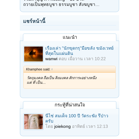
ถวายเป็นพุทธบูชา ธรรมบูชา สังฆบูชา…
แชร์หน้านี้
แนะนำ
เรื่องเล่า "นักขุดกรุ"มือขลัง ขมังเวทย์
ที่สุดในแผ่นดิน
wanwi
ตอบ
เมื่อวาน เวลา 10:22
Khamphee said:
↑
วัตถุมงคล ถือเป็น สิ่งมงคล สักการะอย่างหนึ่ง
แต่ ที่ เป็น…
กระทู้ที่น่าสนใจ
นี่ไช่ สมเด็จ 100 ปี วัดระฆัง รึป่าว
ครับ
โดย
joiekong
อาทิตย์ เวลา 12:13