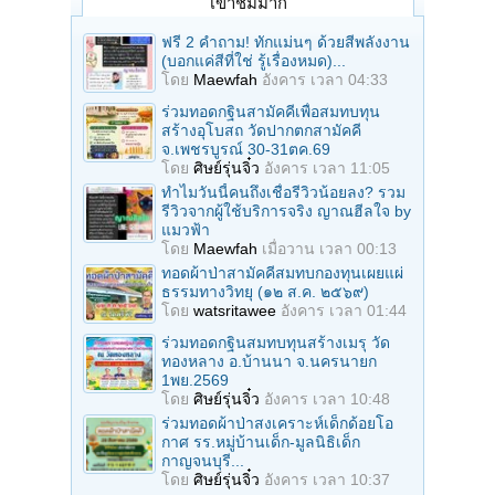
เข้าชมมาก
ฟรี 2 คำถาม! ทักแม่นๆ ด้วยสีพลังงาน
(บอกแค่สีที่ใช่ รู้เรื่องหมด)...
โดย
Maewfah
อังคาร เวลา 04:33
ร่วมทอดกฐินสามัคคีเพื่อสมทบทุน
สร้างอุโบสถ วัดปากตกสามัคคี
จ.เพชรบูรณ์ 30-31ตค.69
โดย
ศิษย์รุ่นจิ๋ว
อังคาร เวลา 11:05
ทำไมวันนี้คนถึงเชื่อรีวิวน้อยลง? รวม
รีวิวจากผู้ใช้บริการจริง ญาณฮีลใจ by
แมวฟ้า
โดย
Maewfah
เมื่อวาน เวลา 00:13
ทอดผ้าป่าสามัคคีสมทบกองทุนเผยแผ่
ธรรมทางวิทยุ (๑๒ ส.ค. ๒๕๖๙)
โดย
watsritawee
อังคาร เวลา 01:44
ร่วมทอดกฐินสมทบทุนสร้างเมรุ วัด
ทองหลาง อ.บ้านนา จ.นครนายก
1พย.2569
โดย
ศิษย์รุ่นจิ๋ว
อังคาร เวลา 10:48
ร่วมทอดผ้าป่าสงเคราะห์เด็กด้อยโอ
กาศ รร.หมู่บ้านเด็ก-มูลนิธิเด็ก
กาญจนบุรี...
โดย
ศิษย์รุ่นจิ๋ว
อังคาร เวลา 10:37