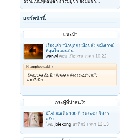
ถวายเป็นพุทธบูชา ธรรมบูชา สังฆบูชา…
แชร์หน้านี้
แนะนำ
เรื่องเล่า "นักขุดกรุ"มือขลัง ขมังเวทย์
ที่สุดในแผ่นดิน
wanwi
ตอบ
เมื่อวาน เวลา 10:22
Khamphee said:
↑
วัตถุมงคล ถือเป็น สิ่งมงคล สักการะอย่างหนึ่ง
แต่ ที่ เป็น…
กระทู้ที่น่าสนใจ
นี่ไช่ สมเด็จ 100 ปี วัดระฆัง รึป่าว
ครับ
โดย
joiekong
อาทิตย์ เวลา 12:13