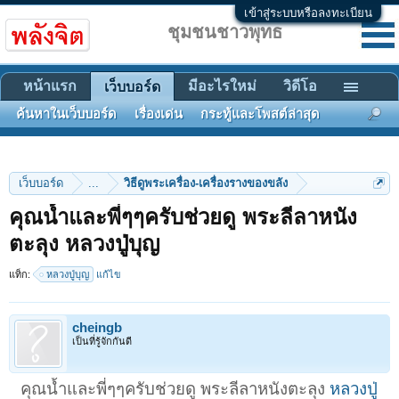
เข้าสู่ระบบหรือลงทะเบียน
ชุมชนชาวพุทธ
หน้าแรก
มีอะไรใหม่
วิดีโอ
เว็บบอร์ด
ค้นหาในเว็บบอร์ด
เรื่องเด่น
กระทู้และโพสต์ล่าสุด
เว็บบอร์ด
...
วิธีดูพระเครื่อง-เครื่องรางของขลัง
คุณน้ำและพี่ๆๆครับช่วยดู พระลีลาหนัง
ตะลุง หลวงปู่บุญ
แท็ก:
หลวงปู่บุญ
แก้ไข
cheingb
เป็นที่รู้จักกันดี
คุณน้ำและพี่ๆๆครับช่วยดู พระลีลาหนังตะลุง
หลวงปู่