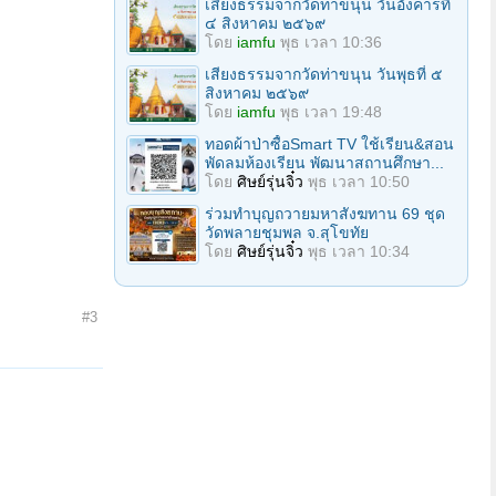
เสียงธรรมจากวัดท่าขนุน วันอังคารที่
๔ สิงหาคม ๒๕๖๙
โดย
iamfu
พุธ เวลา 10:36
เสียงธรรมจากวัดท่าขนุน วันพุธที่ ๕
สิงหาคม ๒๕๖๙
โดย
iamfu
พุธ เวลา 19:48
ทอดผ้าป่าซื้อSmart TV ใช้เรียน&สอน
พัดลมห้องเรียน พัฒนาสถานศึกษา...
โดย
ศิษย์รุ่นจิ๋ว
พุธ เวลา 10:50
ร่วมทําบุญถวายมหาสังฆทาน 69 ชุด
วัดพลายชุมพล จ.สุโขทัย
โดย
ศิษย์รุ่นจิ๋ว
พุธ เวลา 10:34
#3