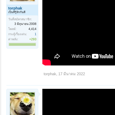
torphak
เป็นที่รู้จักกันดี
วันที่สมัครสมาชิก:
3 มิถุนายน 2008
โพสต์:
4,414
กระทู้เรื่องเด่น:
1
ค่าพลัง:
+293
torphak
,
17 มีนาคม 2022