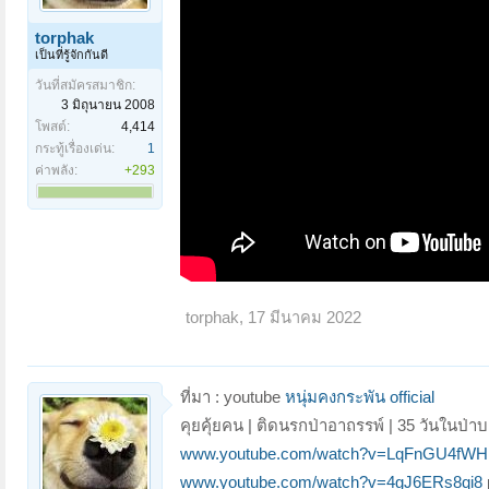
torphak
เป็นที่รู้จักกันดี
วันที่สมัครสมาชิก:
3 มิถุนายน 2008
โพสต์:
4,414
กระทู้เรื่องเด่น:
1
ค่าพลัง:
+293
torphak
,
17 มีนาคม 2022
ที่มา : youtube
หนุ่มคงกระพัน official
คุยคุ้ยคน | ติดนรกป่าอาถรรพ์ | 35 วันในป่
www.youtube.com/watch?v=LqFnGU4fWH
www.youtube.com/watch?v=4gJ6ERs8qi8