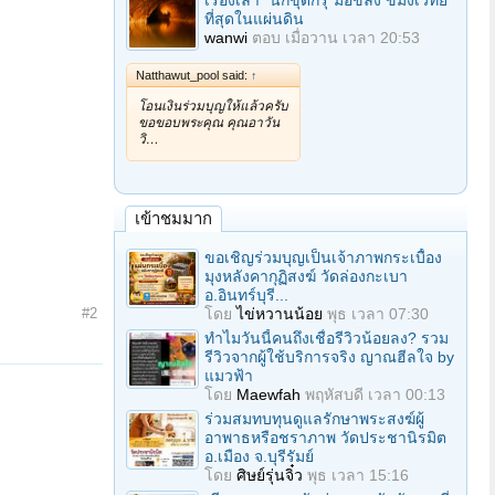
เรื่องเล่า "นักขุดกรุ"มือขลัง ขมังเวทย์
ที่สุดในแผ่นดิน
wanwi
ตอบ
เมื่อวาน เวลา 20:53
Natthawut_pool said:
↑
โอนเงินร่วมบุญให้แล้วครับ
ขอขอบพระคุณ คุณอาวัน
วิ…
เข้าชมมาก
ขอเชิญร่วมบุญเป็นเจ้าภาพกระเบื้อง
มุงหลังคากุฏิสงฆ์ วัดล่องกะเบา
อ.อินทร์บุรี...
#2
โดย
ไข่หวานน้อย
พุธ เวลา 07:30
ทำไมวันนี้คนถึงเชื่อรีวิวน้อยลง? รวม
รีวิวจากผู้ใช้บริการจริง ญาณฮีลใจ by
แมวฟ้า
โดย
Maewfah
พฤหัสบดี เวลา 00:13
ร่วมสมทบทุนดูแลรักษาพระสงฆ์ผู้
อาพาธหรือชราภาพ วัดประชานิรมิต
อ.เมือง จ.บุรีรัมย์
โดย
ศิษย์รุ่นจิ๋ว
พุธ เวลา 15:16