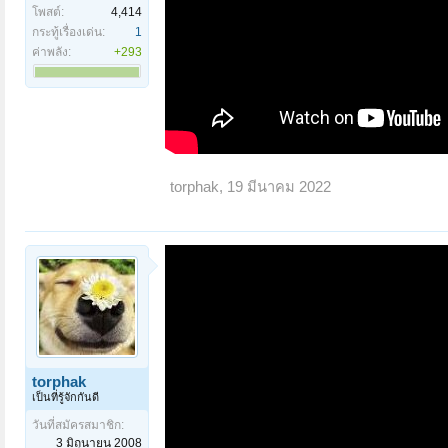
โพสต์:
4,414
กระทู้เรื่องเด่น:
1
ค่าพลัง:
+293
torphak
,
19 มีนาคม 2022
torphak
เป็นที่รู้จักกันดี
วันที่สมัครสมาชิก:
3 มิถุนายน 2008