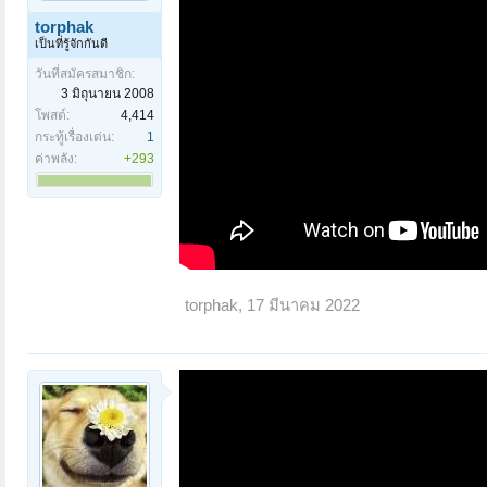
torphak
เป็นที่รู้จักกันดี
วันที่สมัครสมาชิก:
3 มิถุนายน 2008
โพสต์:
4,414
กระทู้เรื่องเด่น:
1
ค่าพลัง:
+293
torphak
,
17 มีนาคม 2022