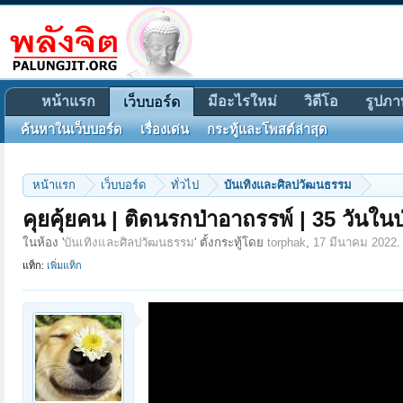
หน้าแรก
มีอะไรใหม่
วิดีโอ
รูปภา
เว็บบอร์ด
ค้นหาในเว็บบอร์ด
เรื่องเด่น
กระทู้และโพสต์ล่าสุด
หน้าแรก
เว็บบอร์ด
ทั่วไป
บันเทิงและศิลปวัฒนธรรม
คุยคุ้ยคน | ติดนรกป่าอาถรรพ์ | 35 วันใ
ในห้อง '
บันเทิงและศิลปวัฒนธรรม
' ตั้งกระทู้โดย
torphak
,
17 มีนาคม 2022
.
แท็ก:
เพิ่มแท็ก