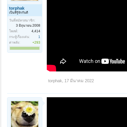
torphak
เป็นที่รู้จักกันดี
วันที่สมัครสมาชิก:
3 มิถุนายน 2008
โพสต์:
4,414
กระทู้เรื่องเด่น:
1
ค่าพลัง:
+293
torphak
,
17 มีนาคม 2022