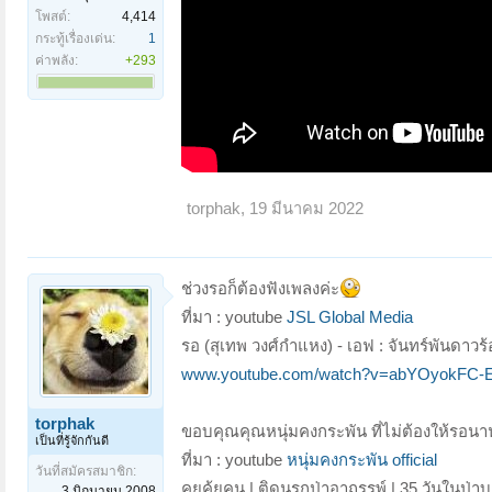
โพสต์:
4,414
กระทู้เรื่องเด่น:
1
ค่าพลัง:
+293
torphak
,
19 มีนาคม 2022
ช่วงรอก็ต้องฟังเพลงค่ะ
ที่มา : youtube
JSL Global Media
รอ (สุเทพ วงศ์กำแหง) - เอฟ : จันทร์พันดาวร้อ
www.youtube.com/watch?v=abYOyokFC-
torphak
ขอบคุณคุณหนุ่มคงกระพัน ที่ไม่ต้องให้รอนา
เป็นที่รู้จักกันดี
ที่มา : youtube
หนุ่มคงกระพัน official
วันที่สมัครสมาชิก:
คุยคุ้ยคน | ติดนรกป่าอาถรรพ์ | 35 วันในป
3 มิถุนายน 2008