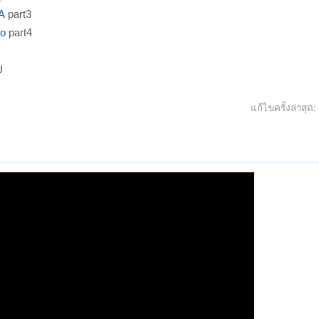
A
part3
o
part4
U
แก้ไขครั้งล่าสุด: