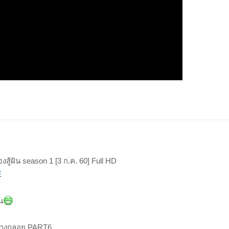
งสู้ฝัน season 1 [3 ก.ค. 60] Full HD
E
น
่าบางกลอย PART6