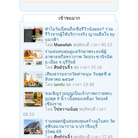
เข้าชมมาก
ทำไมวันนี้คนถึงเชื่อรีวิวน้อยลง? รวม
รีวิวจากผู้ใช้บริการจริง ญาณฮีลใจ by
แมวฟ้า
โดย
Maewfah
พฤหัสบดี เวลา 00:13
ร่วมสมทบทุนดูแลรักษาพระสงฆ์ผู้
อาพาธหรือชราภาพ วัดประชานิรมิต
อ.เมือง จ.บุรีรัมย์
โดย
ศิษย์รุ่นจิ๋ว
พุธ เวลา 15:16
เสียงธรรมจากวัดท่าขนุน วันพุธที่ ๕
สิงหาคม ๒๕๖๙
โดย
iamfu
พุธ เวลา 19:48
ขอเชิญร่วมบุญเป็นเจ้าภาพถวายพระ
อุปคุต 9 นิ้ว เนื้อทองเหลือง วัดปงค์
เชียงราย
โดย
ไข่หวานน้อย
พฤหัสบดี เวลา
08:23
ร่วมทอดกฐินสมทบทุนสร้างอุโบสถ วัด
สุพีรอนวนาราม จ.ปราจีนบุรี
15พย.69
โดย
ศิษย์รุ่นจิ๋ว
พฤหัสบดี เวลา 17:45