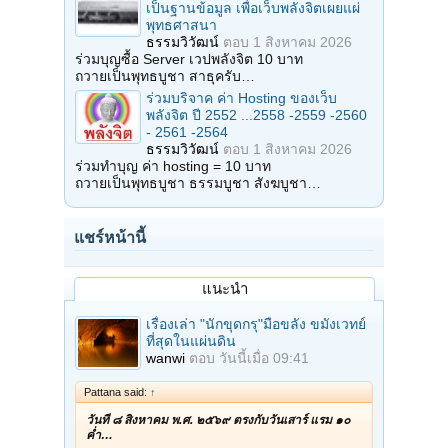
เป็นฐานข้อมูล เพื่อเว็บพลังจิตเผยแผ่
พุทธศาสนา
ธรรมวิวัฒน์
ตอบ
1 สิงหาคม 2026
ร่วมบุญซื้อ Server เวปพลังจิต 10 บาท
ถวายเป็นพุทธบูชา สาธุครับ…
ร่วมบริจาค ค่า Hosting ของเว็บ
พลังจิต ปี 2552 ...2558 -2559 -2560
- 2561 -2564
ธรรมวิวัฒน์
ตอบ
1 สิงหาคม 2026
ร่วมทำบุญ ค่า hosting = 10 บาท
ถวายเป็นพุทธบูชา ธรรมบูชา สังฆบูชา…
แชร์หน้านี้
แนะนำ
เรื่องเล่า "นักขุดกรุ"มือขลัง ขมังเวทย์
ที่สุดในแผ่นดิน
wanwi
ตอบ
วันนี้เมื่อ 09:41
Pattana said:
↑
วันที่ ๘ สิงหาคม พ.ศ. ๒๕๖๙ ตรงกับวันเสาร์ แรม ๑๐
ค่ำ…