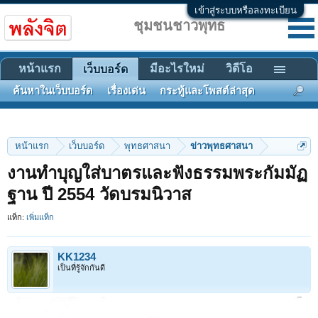
เข้าสู่ระบบหรือลงทะเบียน
ชุมชนชาวพุทธ
หน้าแรก
มีอะไรใหม่
วิดีโอ
เว็บบอร์ด
ค้นหาในเว็บบอร์ด
เรื่องเด่น
กระทู้และโพสต์ล่าสุด
หน้าแรก
เว็บบอร์ด
พุทธศาสนา
ข่าวพุทธศาสนา
งานทำบุญใส่บาตรและฟังธรรมพระกัมมัฏ
ฐาน ปี 2554 วัดบรมนิวาส
แท็ก:
เพิ่มแท็ก
KK1234
เป็นที่รู้จักกันดี