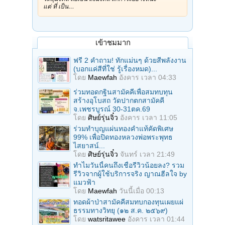
แต่ ที่ เป็น…
เข้าชมมาก
ฟรี 2 คำถาม! ทักแม่นๆ ด้วยสีพลังงาน
(บอกแค่สีที่ใช่ รู้เรื่องหมด)...
โดย
Maewfah
อังคาร เวลา 04:33
ร่วมทอดกฐินสามัคคีเพื่อสมทบทุน
สร้างอุโบสถ วัดปากตกสามัคคี
จ.เพชรบูรณ์ 30-31ตค.69
โดย
ศิษย์รุ่นจิ๋ว
อังคาร เวลา 11:05
ร่วมทําบุญแผ่นทองคำแท้คัดพิเศษ
99% เพื่อปิดทองหลวงพ่อพระพุทธ
ไสยาสน์...
โดย
ศิษย์รุ่นจิ๋ว
จันทร์ เวลา 21:49
ทำไมวันนี้คนถึงเชื่อรีวิวน้อยลง? รวม
รีวิวจากผู้ใช้บริการจริง ญาณฮีลใจ by
แมวฟ้า
โดย
Maewfah
วันนี้เมื่อ 00:13
ทอดผ้าป่าสามัคคีสมทบกองทุนเผยแผ่
ธรรมทางวิทยุ (๑๒ ส.ค. ๒๕๖๙)
โดย
watsritawee
อังคาร เวลา 01:44