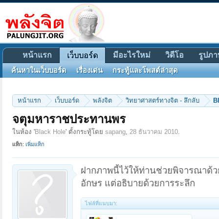
หน้าแรก
มีอะไรใหม่
วิดีโอ
รูปภา
เว็บบอร์ด
ค้นหาในเว็บบอร์ด
เรื่องเด่น
กระทู้และโพสต์ล่าสุด
หน้าแรก
เว็บบอร์ด
พลังจิต
วิทยาศาสตร์ทางจิต - ลึกลับ
B
จตุมหาราชประทานพร
ในห้อง '
Black Hole
' ตั้งกระทู้โดย
sapang
,
28 ธันวาคม 2010
.
แท็ก:
เพิ่มแท็ก
ฝากภาพนี้ไว้ให้ท่านช่วยพิจารณาด้
อักษร แต่อธิบายด้วยการระลึก
ไฟล์ที่แนบมา: