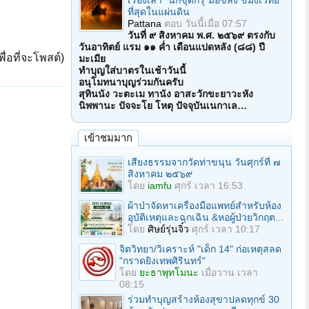
เรื่องเล่า "นักขุดกรุ"มือขลัง ขมังเวทย์
ที่สุดในแผ่นดิน
Pattana
ตอบ
วันนี้เมื่อ 07:57
วันที่ ๙ สิงหาคม พ.ศ. ๒๕๖๙ ตรงกับ
วันอาทิตย์ แรม ๑๑ ค่ำ เดือนแปดหลัง (๘๘) ปี
ื่อที่จะโพสต์)
มะเมีย
ทำบุญใส่บาตรในเช้าวันนี้
อนุโมทนาบุญร่วมกันครับ
สุทินนัง วะตะเม ทานัง อาสะวักขะยาวะหัง
นิพพานะ ปัจจะโย โหตุ ปัจจุบันเนกาเล…
เข้าชมมาก
เสียงธรรมจากวัดท่าขนุน วันศุกร์ที่ ๗
สิงหาคม ๒๕๖๙
โดย
iamfu
ศุกร์ เวลา 16:53
ผ้าป่าจัดหาเครื่องมือแพทย์สำหรับห้อง
อุบัติเหตุและฉุกเฉิน &หอผู้ป่วยวิกฤต...
โดย
ศิษย์รุ่นจิ๋ว
ศุกร์ เวลา 10:17
จิตวิทยา/วิเคราะห์ "เด็ก 14" ก่อเหตุสลด
"กราดยิงเทพศิรินทร์"
โดย
ยะธาพุทโมนะ
เมื่อวาน เวลา
08:15
ร่วมทําบุญสร้างห้องสุขาปลดทุกข์ 30