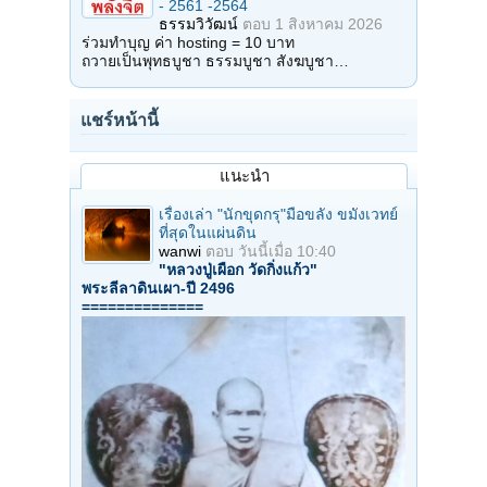
- 2561 -2564
ธรรมวิวัฒน์
ตอบ
1 สิงหาคม 2026
ร่วมทำบุญ ค่า hosting = 10 บาท
ถวายเป็นพุทธบูชา ธรรมบูชา สังฆบูชา…
แชร์หน้านี้
แนะนำ
เรื่องเล่า "นักขุดกรุ"มือขลัง ขมังเวทย์
ที่สุดในแผ่นดิน
wanwi
ตอบ
วันนี้เมื่อ 10:40
"หลวงปู่เผือก วัดกิ่งแก้ว"
พระลีลาดินเผา-ปี 2496
==============