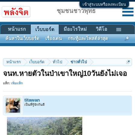
เข้าสู่ระบบหรือลงทะเบียน
ชุมชนชาวพุทธ
หน้าแรก
มีอะไรใหม่
วิดีโอ
เว็บบอร์ด
ค้นหาในเว็บบอร์ด
เรื่องเด่น
กระทู้และโพสต์ล่าสุด
หน้าแรก
เว็บบอร์ด
ทั่วไป
ข่าวทั่วไป
จนท.หายตัวในป่าเขาใหญ่10วันยังไม่เจอ
แท็ก:
เพิ่มแท็ก
titawan
เป็นที่รู้จักกันดี