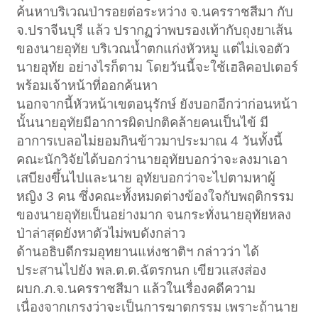
ค้นหาบริเวณป่ารอยต่อระหว่าง จ.นครราชสีมา กับ
จ.ปราจีนบุรี แล้ว ปรากฏว่าพบรองเท้ากับถุงยาเส้น
ของนายอุทัย บริเวณน้ำตกแก่งหัวหมู แต่ไม่เจอตัว
นายอุทัย อย่างไรก็ตาม โดยวันนี้จะใช้เฮลิคอปเตอร์
พร้อมเจ้าหน้าที่ออกค้นหา
นอกจากนี้หัวหน้าเขตอนุรักษ์ ยังบอกอีกว่าก่อนหน้า
นั้นนายอุทัยมีอาการผิดปกติคล้ายคนเป็นไข้ มี
อาการเบลอไม่ยอมกินข้าวมาประมาณ 4 วันทั้งนี้
คณะนักวิจัยได้บอกว่านายอุทัยบอกว่าจะลงมาเอา
เสบียงขึ้นไปและนาย อุทัยบอกว่าจะไปตามหาผู้
หญิง 3 คน ซึ่งคณะทั้งหมดต่างข้องใจกับพฤติกรรม
ของนายอุทัยเป็นอย่างมาก จนกระทั่งนายอุทัยหลง
ป่าล่าสุดยังหาตัวไม่พบดังกล่าว
ด้านอธิบดีกรมอุทยานแห่งชาติฯ กล่าวว่า ได้
ประสานไปยัง พล.ต.ต.ฉัตรกนก เขียวแสงส่อง
ผบก.ภ.จ.นครราชสีมา แล้วในเรื่องคดีความ
เนื่องจากเกรงว่าจะเป็นการฆาตกรรม เพราะถ้านาย