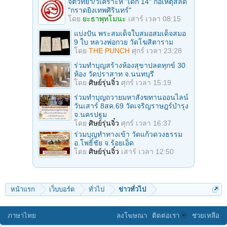
จิตวิทยา/วิเคราะห์ "เด็ก 14" ก่อเหตุสลด
"กราดยิงเทพศิรินทร์"
โดย
ยะธาพุทโมนะ
เสาร์ เวลา 08:15
แบ่งปัน พระสมเด็จใบสมอสมเด็จสมอ
9 ใบ หลวงพ่อกวย วัดโฆสิตาราม
โดย
THE PUNCH
ศุกร์ เวลา 23:28
ร่วมทําบุญสร้างห้องสุขาปลดทุกข์ 30
ห้อง วัดปราสาท จ.นนทบุรี
โดย
ศิษย์รุ่นจิ๋ว
ศุกร์ เวลา 15:19
ร่วมทําบุญถวายมหาสังฆทานออนไลน์
วันเสาร์ 8สค.69 วัดเจริญราษฎร์บำรุง
จ.นครปฐม
โดย
ศิษย์รุ่นจิ๋ว
ศุกร์ เวลา 16:37
ร่วมบุญทําทางเข้า วัดแก้วดวงธรรม
อ.โพธิ์ชัย จ.ร้อยเอ็ด
โดย
ศิษย์รุ่นจิ๋ว
เสาร์ เวลา 12:50
หน้าแรก
เว็บบอร์ด
ทั่วไป
ข่าวทั่วไป
ภาษาไทย
ลงโฆษณา
ติดต่อเรา
ช่วยเหลือ