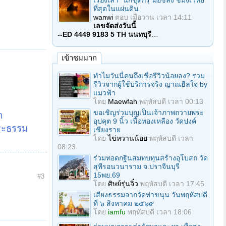
เรื่องเล่า "นักขุดกรุ"มือขลัง ขมังเวทย์
ที่สุดในแผ่นดิน
wanwi
ตอบ
เมื่อวาน เวลา 14:11
เลขจัดส่งวันนี้
--ED 4449 9183 5 TH นนทบุรี
…
เข้าชมมาก
ทำไมวันนี้คนถึงเชื่อรีวิวน้อยลง? รวม
รีวิวจากผู้ใช้บริการจริง ญาณฮีลใจ by
แมวฟ้า
โดย
Maewfah
พฤหัสบดี เวลา 00:13
ขอเชิญร่วมบุญเป็นเจ้าภาพถวายพระ
า
อุปคุต 9 นิ้ว เนื้อทองเหลือง วัดปงค์
พระธรรม
เชียงราย
โดย
ไข่หวานน้อย
พฤหัสบดี เวลา
08:23
ร่วมทอดกฐินสมทบทุนสร้างอุโบสถ วัด
สุพีรอนวนาราม จ.ปราจีนบุรี
15พย.69
#3
โดย
ศิษย์รุ่นจิ๋ว
พฤหัสบดี เวลา 17:45
เสียงธรรมจากวัดท่าขนุน วันพฤหัสบดี
ที่ ๖ สิงหาคม ๒๕๖๙
โดย
iamfu
พฤหัสบดี เวลา 18:06