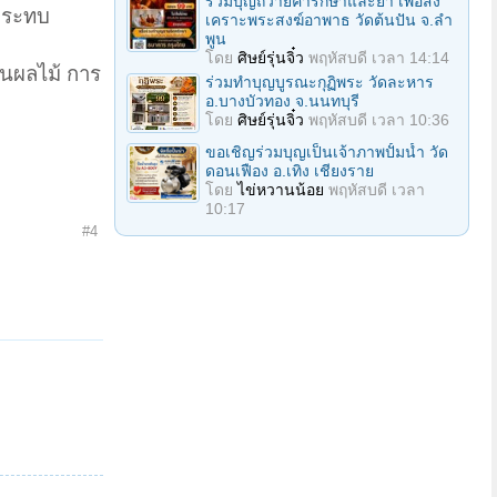
ร่วมบุญถวายค่ารักษาและยา เพื่อสง
่กระทบ
เคราะพระสงฆ์อาพาธ วัดต้นปัน จ.ลํา
พูน
โดย
ศิษย์รุ่นจิ๋ว
พฤหัสบดี เวลา 14:14
่นผลไม้ การ
ร่วมทําบุญบูรณะกุฏิพระ วัดละหาร
อ.บางบัวทอง จ.นนทบุรี
โดย
ศิษย์รุ่นจิ๋ว
พฤหัสบดี เวลา 10:36
ขอเชิญร่วมบุญเป็นเจ้าภาพปั้มน้ำ วัด
ดอนเฟือง อ.เทิง เชียงราย
โดย
ไข่หวานน้อย
พฤหัสบดี เวลา
10:17
#4