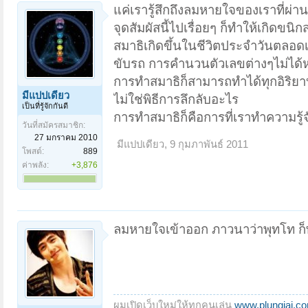
แค่เรารู้สึกถึงลมหายใจของเราที่ผ่า
จุดสัมผัสนี้ไปเรื่อยๆ ก็ทำให้เกิดขนิ
สมาธิเกิดขึ้นในชีวิตประจำวันตลอดเ
ขับรถ การคำนวนตัวเลขต่างๆไม่ได้
การทำสมาธิก็สามารถทำได้ทุกอิริย
มีแปปเดียว
ไม่ใช่พิธีการลึกลับอะไร
เป็นที่รู้จักกันดี
การทำสมาธิก็คือการที่เราทำความรู้จ
วันที่สมัครสมาชิก:
27 มกราคม 2010
มีแปปเดียว
,
9 กุมภาพันธ์ 2011
โพสต์:
889
ค่าพลัง:
+3,876
ลมหายใจเข้าออก ภาวนาว่าพุทโท ก
ผมเปิดเว็บใหม่ให้ทุกคนเล่น
www.plungjai.c