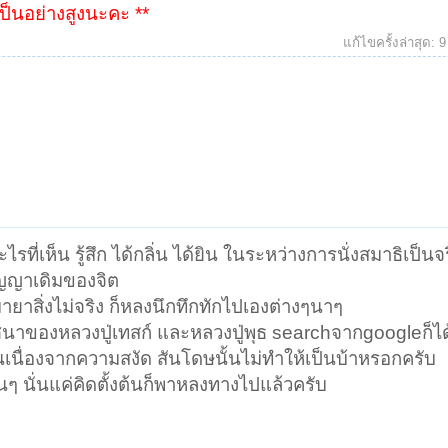
็นอย่างสูงนะคะ **
แก้ไขครั้งล่าสุด:
9
รที่เห็น รู้สึก ได้กลิ่น ได้ยิน ในระหว่างการนั่งสมาธิเป็นจ
สัญญาเดิมของจิต
มายาสิ่งไม่จริง ก็หลงนึกทึกทักไปเองต่างๆนาๆ
ของหลวงปู่เทสก์ และหลวงปู่พุธ searchจากgoogleก็ได
เนื่องจากความสงัด สันโดษนั้นไม่ทำให้เป็นบ้าหรอกครับ
ื่นๆ นั่นแค่คิดตั้งต้นก็พาหลงทางไปแล้วครับ