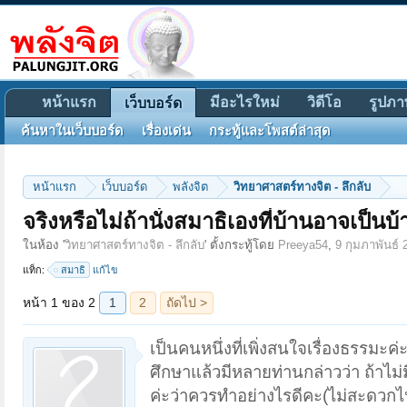
หน้าแรก
มีอะไรใหม่
วิดีโอ
รูปภา
เว็บบอร์ด
ค้นหาในเว็บบอร์ด
เรื่องเด่น
กระทู้และโพสต์ล่าสุด
หน้าแรก
เว็บบอร์ด
พลังจิต
วิทยาศาสตร์ทางจิต - ลึกลับ
จริงหรือไม่ถ้านั่งสมาธิเองที่บ้านอาจเป็นบ้
หน้า 1 ของ 2
1
2
ถัดไป >
ในห้อง '
วิทยาศาสตร์ทางจิต - ลึกลับ
' ตั้งกระทู้โดย
Preeya54
,
9 กุมภาพันธ์ 
แท็ก:
สมาธิ
แก้ไข
เป็นคนหนึ่งที่เพิ่งสนใจเรื่องธรรมะค
ศึกษาแล้วมีหลายท่านกล่าวว่า ถ้าไม่
ค่ะว่าควรทำอย่างไรดีคะ(ไม่สะดวกไปวั