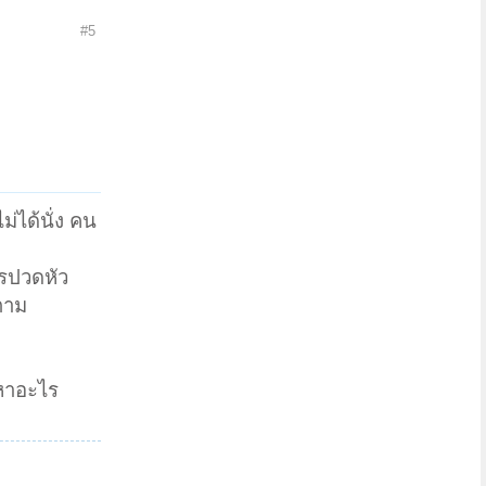
#5
ไม่ได้นั่ง คน
ารปวดหัว
็ตาม
ญหาอะไร