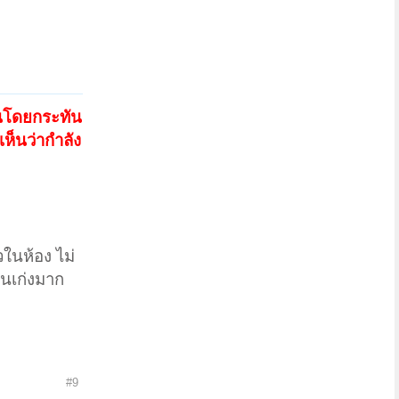
กวนโดยกระทัน
้เห็นว่ากำลัง
วในห้อง ไม่
ียนเก่งมาก
#9