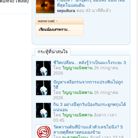
เรื่องเล่า "นักขุดกรุ"มือขลัง ขมังเวทย์
ื่อที่จะโพสต์)
ที่สุดในแผ่นดิน
sepultura
ตอบ
43 นาทีที่แล้ว
wanwi said:
↑
เรียนน้องเสฯทราบ
…
กระทู้ที่น่าสนใจ
ชีวิตเปลี่ยน…หลังรู้ว่าเป็นมะเร็งระยะ 3
โดย
วิญญาณนิพพาน
26 กรกฎาคม
2026
ปัญหาเหงือกร่นจากการแปรงฟันไม่ถูก
วิธี
โดย
วิญญาณนิพพาน
26 กรกฎาคม
2026
กิน 3 อย่างนี้ทุกวันป้องกันกระดูกพรุนได้
แน่นอน
โดย
วิญญาณนิพพาน
อังคาร เวลา
03:45
วัดความดันที่บ้านแล้วตัวเลขไม่นิ่ง? 5
สาเหตุที่หลายคนมองข้าม
โดย
ยะธาพุทโมนะ
จันทร์ เวลา 23:19