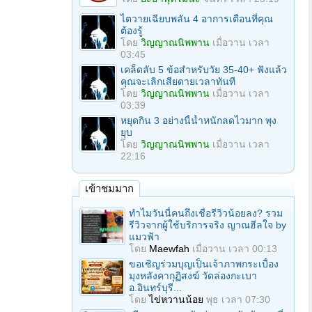
ไตวายเฉียบพลัน 4 อาการเตือนที่คุณ
ต้องรู้
โดย
วิญญาณนิพพาน
เมื่อวาน เวลา
03:45
เคล็ดลับ 5 ข้อสำหรับวัย 35-40+ ฟังแล้ว
คุณจะเลิกเสียดายเวลาทันที
โดย
วิญญาณนิพพาน
เมื่อวาน เวลา
03:39
หยุดกิน 3 อย่างนี้น้ำหนักลดไวมาก พุง
ยุบ
โดย
วิญญาณนิพพาน
เมื่อวาน เวลา
22:16
เข้าชมมาก
ทำไมวันนี้คนถึงเชื่อรีวิวน้อยลง? รวม
รีวิวจากผู้ใช้บริการจริง ญาณฮีลใจ by
แมวฟ้า
โดย
Maewfah
เมื่อวาน เวลา 00:13
ขอเชิญร่วมบุญเป็นเจ้าภาพกระเบื้อง
มุงหลังคากุฏิสงฆ์ วัดล่องกะเบา
อ.อินทร์บุรี...
โดย
ไข่หวานน้อย
พุธ เวลา 07:30