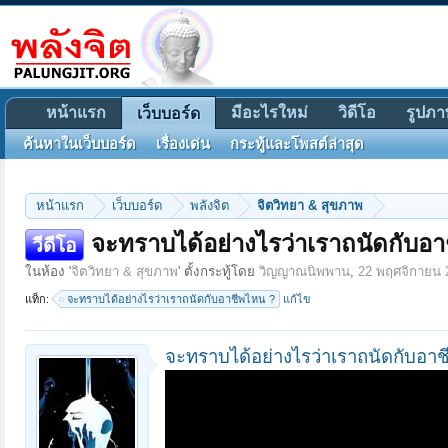
หน้าแรก
มีอะไรใหม่
วิดีโอ
รูปภา
เว็บบอร์ด
ค้นหาในเว็บบอร์ด
เรื่องเด่น
กระทู้และโพสต์ล่าสุด
หน้าแรก
เว็บบอร์ด
พลังจิต
จิตวิทยา & สุขภาพ
จะทราบได้อย่างไรว่าเราถนัดกับอ
วีดีโอ
ในห้อง '
จิตวิทยา & สุขภาพ
' ตั้งกระทู้โดย
วิญญาณนิพพาน
,
22 พฤศจิกายน 
แท็ก:
จะทราบได้อย่างไรว่าเราถนัดกับอาชีพไหน ?
แก้ไข
จะทราบได้อย่างไรว่าเราถนัดกับอา