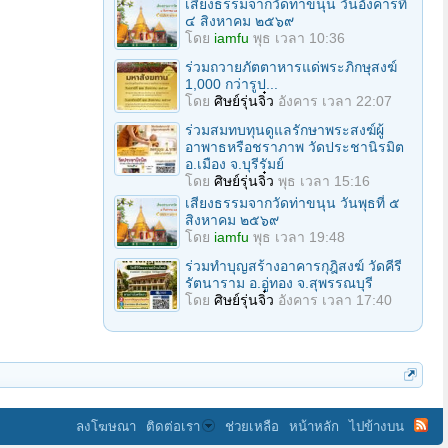
เสียงธรรมจากวัดท่าขนุน วันอังคารที่
๔ สิงหาคม ๒๕๖๙
โดย
iamfu
พุธ เวลา 10:36
ร่วมถวายภัตตาหารแด่พระภิกษุสงฆ์
1,000 กว่ารูป...
โดย
ศิษย์รุ่นจิ๋ว
อังคาร เวลา 22:07
ร่วมสมทบทุนดูแลรักษาพระสงฆ์ผู้
อาพาธหรือชราภาพ วัดประชานิรมิต
อ.เมือง จ.บุรีรัมย์
โดย
ศิษย์รุ่นจิ๋ว
พุธ เวลา 15:16
เสียงธรรมจากวัดท่าขนุน วันพุธที่ ๕
สิงหาคม ๒๕๖๙
โดย
iamfu
พุธ เวลา 19:48
ร่วมทำบุญสร้างอาคารกุฎิสงฆ์ วัดคีรี
รัตนาราม อ.อู่ทอง จ.สุพรรณบุรี
โดย
ศิษย์รุ่นจิ๋ว
อังคาร เวลา 17:40
ลงโฆษณา
ติดต่อเรา
ช่วยเหลือ
หน้าหลัก
ไปข้างบน