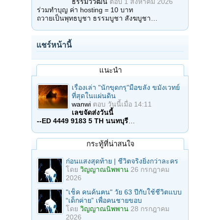
ธรรมวิวัฒน์
ตอบ
1 สิงหาคม 2026
ร่วมทำบุญ ค่า hosting = 10 บาท
ถวายเป็นพุทธบูชา ธรรมบูชา สังฆบูชา…
แชร์หน้านี้
แนะนำ
เรื่องเล่า "นักขุดกรุ"มือขลัง ขมังเวทย์
ที่สุดในแผ่นดิน
wanwi
ตอบ
วันนี้เมื่อ 14:11
เลขจัดส่งวันนี้
--ED 4449 9183 5 TH นนทบุรี
…
กระทู้ที่น่าสนใจ
ก่อนแสงสุดท้าย | ชีวิตจริงยิ่งกว่าละคร
โดย
วิญญาณนิพพาน
26 กรกฎาคม
2026
"เช็ค คนค้นฅน" วัย 63 ปีกับใช้ชีวิตแบบ
“เด็กค่าย” เพื่อคนชายขอบ
โดย
วิญญาณนิพพาน
28 กรกฎาคม
2026