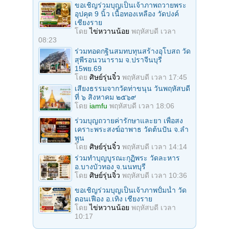
ขอเชิญร่วมบุญเป็นเจ้าภาพถวายพระ
อุปคุต 9 นิ้ว เนื้อทองเหลือง วัดปงค์
เชียงราย
โดย
ไข่หวานน้อย
พฤหัสบดี เวลา
08:23
ร่วมทอดกฐินสมทบทุนสร้างอุโบสถ วัด
สุพีรอนวนาราม จ.ปราจีนบุรี
15พย.69
โดย
ศิษย์รุ่นจิ๋ว
พฤหัสบดี เวลา 17:45
เสียงธรรมจากวัดท่าขนุน วันพฤหัสบดี
ที่ ๖ สิงหาคม ๒๕๖๙
โดย
iamfu
พฤหัสบดี เวลา 18:06
ร่วมบุญถวายค่ารักษาและยา เพื่อสง
เคราะพระสงฆ์อาพาธ วัดต้นปัน จ.ลํา
พูน
โดย
ศิษย์รุ่นจิ๋ว
พฤหัสบดี เวลา 14:14
ร่วมทําบุญบูรณะกุฏิพระ วัดละหาร
อ.บางบัวทอง จ.นนทบุรี
โดย
ศิษย์รุ่นจิ๋ว
พฤหัสบดี เวลา 10:36
ขอเชิญร่วมบุญเป็นเจ้าภาพปั้มน้ำ วัด
ดอนเฟือง อ.เทิง เชียงราย
โดย
ไข่หวานน้อย
พฤหัสบดี เวลา
10:17