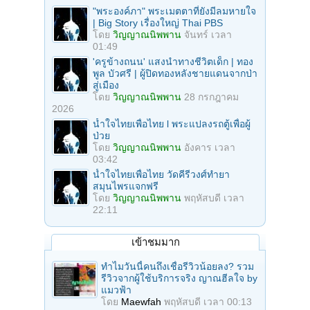
"พระองค์ภา" พระเมตตาที่ยังมีลมหายใจ
| Big Story เรื่องใหญ่ Thai PBS
โดย
วิญญาณนิพพาน
จันทร์ เวลา
01:49
'ครูข้างถนน' แสงนำทางชีวิตเด็ก | ทอง
พูล บัวศรี | ผู้ปิดทองหลังชายแดนจากป่า
สู่เมือง
โดย
วิญญาณนิพพาน
28 กรกฎาคม
2026
น้ำใจไทยเพื่อไทย l พระแปลงรถตู้เพื่อผู้
ป่วย
โดย
วิญญาณนิพพาน
อังคาร เวลา
03:42
น้ำใจไทยเพื่อไทย วัดคีรีวงศ์ทำยา
สมุนไพรแจกฟรี
โดย
วิญญาณนิพพาน
พฤหัสบดี เวลา
22:11
เข้าชมมาก
ทำไมวันนี้คนถึงเชื่อรีวิวน้อยลง? รวม
รีวิวจากผู้ใช้บริการจริง ญาณฮีลใจ by
แมวฟ้า
โดย
Maewfah
พฤหัสบดี เวลา 00:13