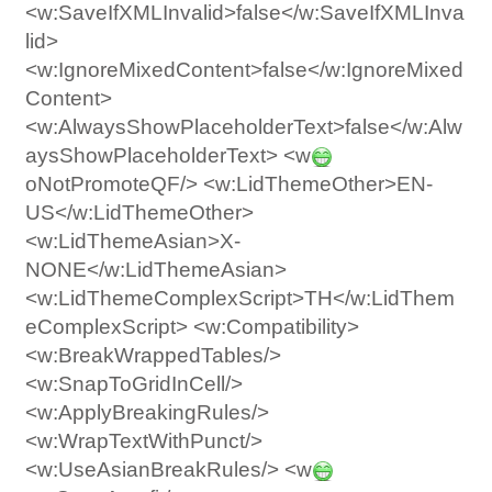
<w:SaveIfXMLInvalid>false</w:SaveIfXMLInva
lid>
<w:IgnoreMixedContent>false</w:IgnoreMixed
Content>
<w:AlwaysShowPlaceholderText>false</w:Alw
aysShowPlaceholderText> <w
oNotPromoteQF/> <w:LidThemeOther>EN-
US</w:LidThemeOther>
<w:LidThemeAsian>X-
NONE</w:LidThemeAsian>
<w:LidThemeComplexScript>TH</w:LidThem
eComplexScript> <w:Compatibility>
<w:BreakWrappedTables/>
<w:SnapToGridInCell/>
<w:ApplyBreakingRules/>
<w:WrapTextWithPunct/>
<w:UseAsianBreakRules/> <w