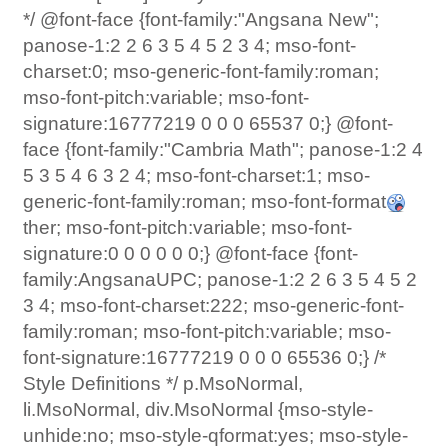
ther; mso-font-pitch:variable; mso-font-
signature:0 0 0 0 0 0;} @font-face {font-
family:AngsanaUPC; panose-1:2 2 6 3 5 4 5 2
3 4; mso-font-charset:222; mso-generic-font-
family:roman; mso-font-pitch:variable; mso-
font-signature:16777219 0 0 0 65536 0;} /*
Style Definitions */ p.MsoNormal,
li.MsoNormal, div.MsoNormal {mso-style-
unhide:no; mso-style-qformat:yes; mso-style-