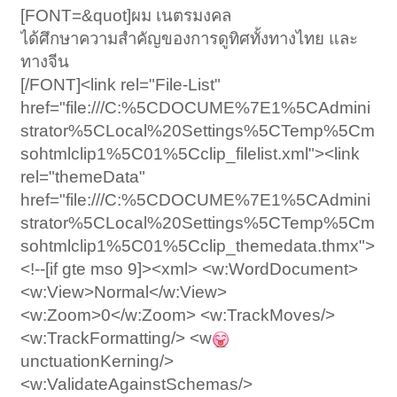
[FONT=&quot]ผม เนตรมงคล
ได้ศึกษาความสำคัญของการดูทิศทั้งทางไทย และ
ทางจีน
[/FONT]<link rel="File-List"
href="file:///C:%5CDOCUME%7E1%5CAdmini
strator%5CLocal%20Settings%5CTemp%5Cm
sohtmlclip1%5C01%5Cclip_filelist.xml"><link
rel="themeData"
href="file:///C:%5CDOCUME%7E1%5CAdmini
strator%5CLocal%20Settings%5CTemp%5Cm
sohtmlclip1%5C01%5Cclip_themedata.thmx">
<!--[if gte mso 9]><xml> <w:WordDocument>
<w:View>Normal</w:View>
<w:Zoom>0</w:Zoom> <w:TrackMoves/>
<w:TrackFormatting/> <w
unctuationKerning/>
<w:ValidateAgainstSchemas/>