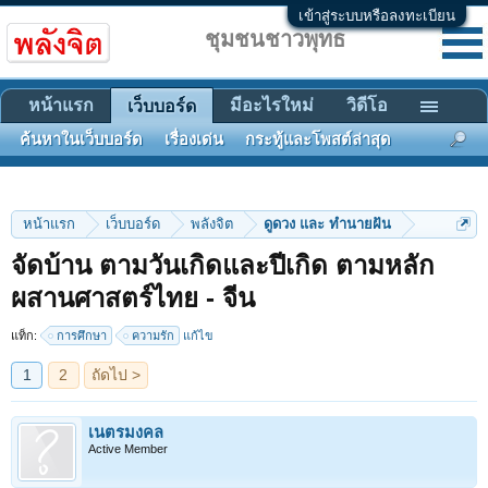
เข้าสู่ระบบหรือลงทะเบียน
ชุมชนชาวพุทธ
หน้าแรก
มีอะไรใหม่
วิดีโอ
เว็บบอร์ด
ค้นหาในเว็บบอร์ด
เรื่องเด่น
กระทู้และโพสต์ล่าสุด
หน้าแรก
เว็บบอร์ด
พลังจิต
ดูดวง และ ทำนายฝัน
จัดบ้าน ตามวันเกิดและปีเกิด ตามหลัก
1
2
ถัดไป >
ผสานศาสตร์ไทย - จีน
แท็ก:
การศึกษา
ความรัก
แก้ไข
เนตรมงคล
Active Member