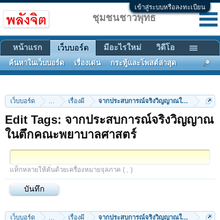
เข้าสู่ระบบหรือลงทะเบียน
ชุมชนชาวพุทธ
หน้าแรก
มีอะไรใหม่
วิดีโอ
เว็บบอร์ด
ค้นหาในเว็บบอร์ด
เรื่องเด่น
กระทู้และโพสต์ล่าสุด
เว็บบอร์ด
...
เรื่องผี
จากประสบการณ์จริงวิญญาณในตึกคณะพยา
Edit Tags: จากประสบการณ์จริงวิญญาณ
ในตึกคณะพยาบาลศาสตร์
แท็กหลายให้คั่นด้วยเครื่องหมายจุลภาค ( , )
เว็บบอร์ด
...
เรื่องผี
จากประสบการณ์จริงวิญญาณในตึกคณะพยา