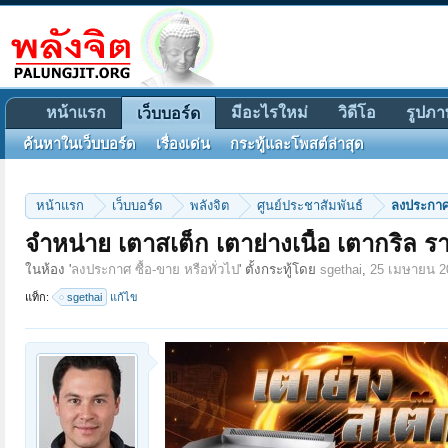
หน้าแรก
มีอะไรใหม่
วิดีโอ
รูปภา
เว็บบอร์ด
ค้นหาในเว็บบอร์ด
เรื่องเด่น
กระทู้และโพสต์ล่าสุด
หน้าแรก
เว็บบอร์ด
พลังจิต
ศูนย์ประชาสัมพันธ์
ลงประกาศ 
จำหน่าย เตาสเต็ก เตาย่างเนื้อ เตากริล รา
ในห้อง '
ลงประกาศ ซื้อ-ขาย หรือทั่วไป
' ตั้งกระทู้โดย
sgethai
,
25 เมษายน 2
แท็ก:
sgethai
แก้ไข