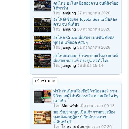
คนไทย อะไหล่มือสองครบ จบที่สิงห์ออ
โต้พาร์ท
โดย
jamjung
27 กรกฎาคม 2026
อะไหล่เซียงกง Toyota Seinta มือสอง
ครบ จบ ที่เดียว
โดย
jamjung
30 กรกฎาคม 2026
อะไหล่ Cruze มือสอง เบนซิน ดีเซล
ทุกรุ่น แท้ถอด ครบๆ
โดย
jamjung
31 กรกฎาคม 2026
อะไหล่แท้ถอด ร้านขายอะไหล่รถยนต์
มือสอง ของแท้ ตรงรุ่น ส่งทั่วไทย
โดย
jamjung
วันนี้เมื่อ 15:14
เข้าชมมาก
ทำไมวันนี้คนถึงเชื่อรีวิวน้อยลง? รวม
รีวิวจากผู้ใช้บริการจริง ญาณฮีลใจ by
แมวฟ้า
โดย
Maewfah
เมื่อวาน เวลา 00:13
ขอเชิญร่วมบุญเป็นเจ้าภาพกระเบื้อง
มุงหลังคากุฏิสงฆ์ วัดล่องกะเบา
อ.อินทร์บุรี...
โดย
ไข่หวานน้อย
พุธ เวลา 07:30