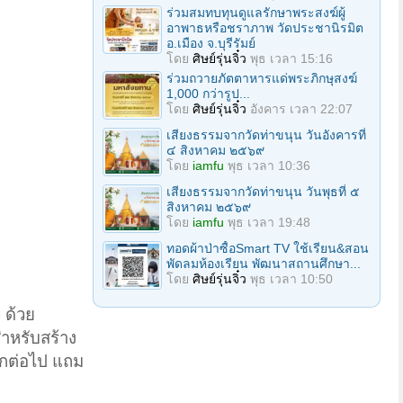
ร่วมสมทบทุนดูแลรักษาพระสงฆ์ผู้
อาพาธหรือชราภาพ วัดประชานิรมิต
อ.เมือง จ.บุรีรัมย์
โดย
ศิษย์รุ่นจิ๋ว
พุธ เวลา 15:16
ร่วมถวายภัตตาหารแด่พระภิกษุสงฆ์
1,000 กว่ารูป...
โดย
ศิษย์รุ่นจิ๋ว
อังคาร เวลา 22:07
เสียงธรรมจากวัดท่าขนุน วันอังคารที่
๔ สิงหาคม ๒๕๖๙
โดย
iamfu
พุธ เวลา 10:36
เสียงธรรมจากวัดท่าขนุน วันพุธที่ ๕
สิงหาคม ๒๕๖๙
โดย
iamfu
พุธ เวลา 19:48
ทอดผ้าป่าซื้อSmart TV ใช้เรียน&สอน
พัดลมห้องเรียน พัฒนาสถานศึกษา...
โดย
ศิษย์รุ่นจิ๋ว
พุธ เวลา 10:50
 ด้วย
ำหรับสร้าง
ีกต่อไป แถม