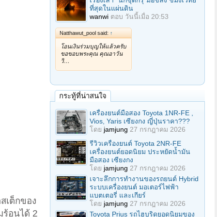
เรื่องเล่า "นักขุดกรุ"มือขลัง ขมังเวทย์
ที่สุดในแผ่นดิน
wanwi
ตอบ
วันนี้เมื่อ 20:53
Natthawut_pool said:
↑
โอนเงินร่วมบุญให้แล้วครับ
ขอขอบพระคุณ คุณอาวัน
วิ…
กระทู้ที่น่าสนใจ
เครื่องยนต์มือสอง Toyota 1NR-FE ,
Vios, Yaris เซียงกง ญี่ปุ่นราคา???
โดย
jamjung
27 กรกฎาคม 2026
รีวิวเครื่องยนต์ Toyota 2NR-FE
เครื่องยนต์ยอดนิยม ประหยัดน้ำมัน
มือสอง เซียงกง
โดย
jamjung
27 กรกฎาคม 2026
เจาะลึกการทำงานของรถยนต์ Hybrid
ระบบเครื่องยนต์ มอเตอร์ไฟฟ้า
แบตเตอรี่ และเกียร์
ำสเต็กของ
โดย
jamjung
27 กรกฎาคม 2026
มร้อนได้ 2
Toyota Prius รถไฮบริดยอดนิยมของ