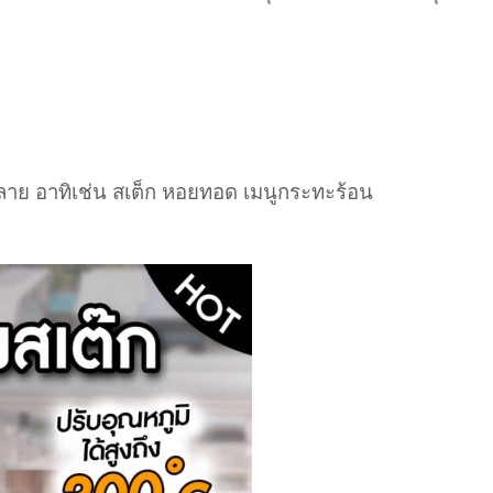
หลาย อาทิเช่น สเต็ก หอยทอด เมนูกระทะร้อน